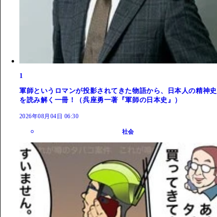
1
軍師というロマンが投影されてきた物語から、日本人の精神史
を読み解く一冊！（呉座勇一著『軍師の日本史』）
2026年08月04日 06:30
社会