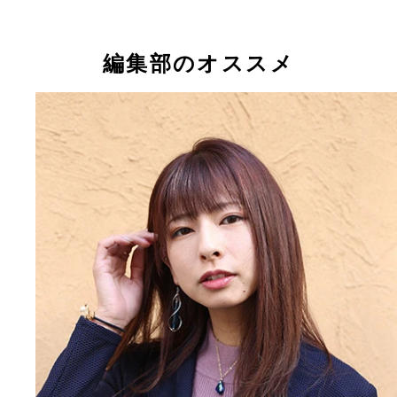
黒沢あかり
井上晴菜
足立美紅
浅桜ゆづき
白花まりや
白咲ひかり
Ａｌｙｓｓａ
美藤千波
あーりん
蘭ひめ
後藤智香
秋澤うらら
もものすけ
葉山マリア
日名瀬絵麻
仁井戸優
涼川夏音
編集部のオススメ