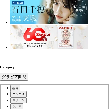
Category
グラビア
開/閉
総合
エンタメ
スポーツ
クルマ