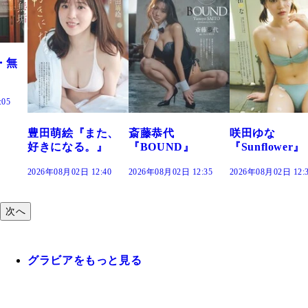
た、
斎藤恭代
咲田ゆな
藤水咲桜『花
』
『BOUND』
『Sunflower』
だまり』
:40
2026年08月02日 12:35
2026年08月02日 12:30
2026年08月02日 12:
次へ
グラビアをもっと見る