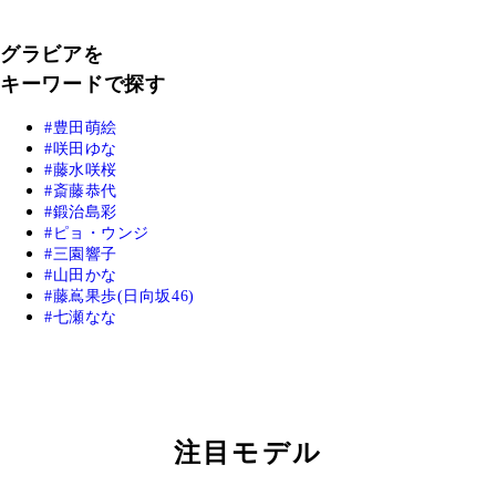
グラビアを
キーワードで探す
豊田萌絵
咲田ゆな
藤水咲桜
斎藤恭代
鍛治島彩
ピョ・ウンジ
三園響子
山田かな
藤嶌果歩(日向坂46)
七瀬なな
注目モデル