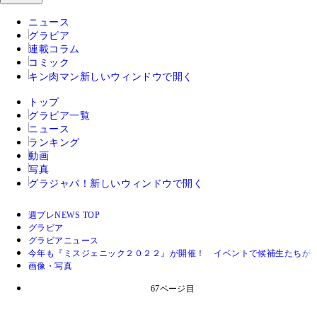
ニュース
グラビア
連載コラム
コミック
キン肉マン
新しいウィンドウで開く
トップ
グラビア一覧
ニュース
ランキング
動画
写真
グラジャパ！
新しいウィンドウで開く
週プレNEWS TOP
グラビア
グラビアニュース
今年も『ミスジェニック２０２２』が開催！ イベントで候補生たちが
画像・写真
67ページ目