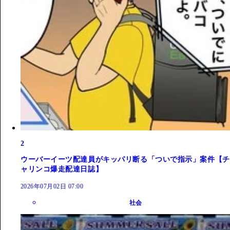
2
ウーバーイーツ配達員がキッパリ断る「ついで指示」案件【チ
ャリンコ爆走配達日誌】
2026年07月02日 07:00
社会