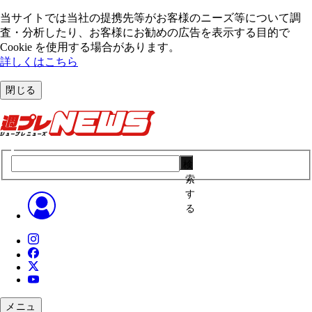
当サイトでは当社の提携先等がお客様のニーズ等について調
査・分析したり、お客様にお勧めの広告を表⽰する⽬的で
Cookie を使⽤する場合があります。
詳しくはこちら
閉じる
検
索
す
る
メニュ