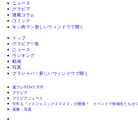
ニュース
グラビア
連載コラム
コミック
キン肉マン
新しいウィンドウで開く
トップ
グラビア一覧
ニュース
ランキング
動画
写真
グラジャパ！
新しいウィンドウで開く
週プレNEWS TOP
グラビア
グラビアニュース
今年も『ミスジェニック２０２２』が開催！ イベントで候補生たちが
画像・写真