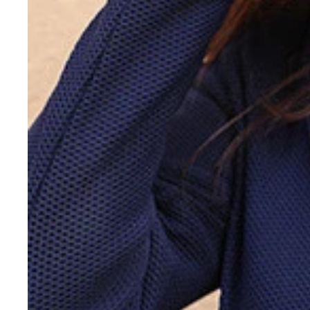
黒沢あかり
井上晴菜
足立美紅
浅桜ゆづき
白花まりや
白咲ひかり
Ａｌｙｓｓａ
美藤千波
あーりん
蘭ひめ
後藤智香
秋澤うらら
もものすけ
葉山マリア
日名瀬絵麻
仁井戸優
涼川夏音