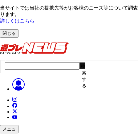
当サイトでは当社の提携先等がお客様のニーズ等について調査・
ります。
詳しくはこちら
閉じる
検
索
す
る
メニュ