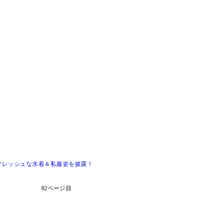
フレッシュな水着＆私服姿を披露！
82ページ目