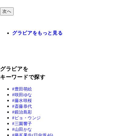
次へ
グラビアをもっと見る
グラビアを
キーワードで探す
豊田萌絵
咲田ゆな
藤水咲桜
斎藤恭代
鍛治島彩
ピョ・ウンジ
三園響子
山田かな
藤嶌果歩(日向坂46)