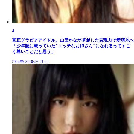
4
真正グラビアアイドル。山田かなが卓越した表現力で新境地へ
「少年誌に載っていた"エッチなお姉さん"になれるってすご
く尊いことだと思う」
2026年08月03日 21:00