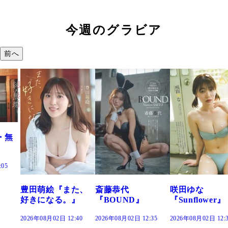
今週のグラビア
前へ
た、
斎藤恭代
咲田ゆな
藤水咲桜『花
』
『BOUND』
『Sunflower』
だまり』
:40
2026年08月02日 12:35
2026年08月02日 12:30
2026年08月02日 12: