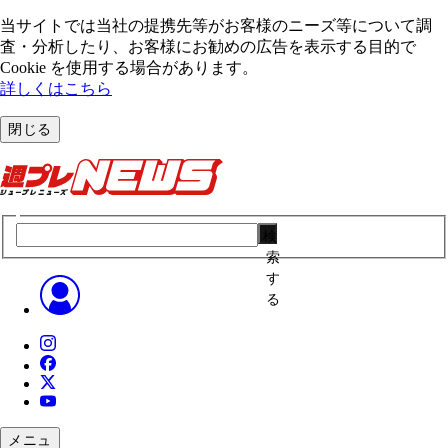
当サイトでは当社の提携先等がお客様のニーズ等について調
査・分析したり、お客様にお勧めの広告を表⽰する⽬的で
Cookie を使⽤する場合があります。
詳しくはこちら
閉じる
検
索
す
る
メニュ