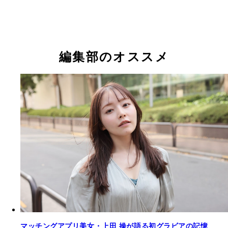
上田 操
上田 操
上田 操
編集部のオススメ
上田 操デジタル写真集『となりの操』撮影／藤
価格／1320円（税込）
マッチングアプリ美女・上田 操が語る初グラビアの記憶