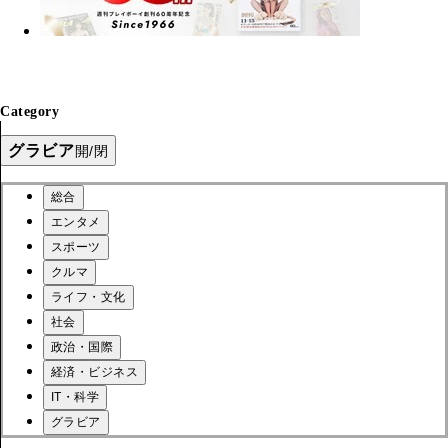
Category
グラビア
開/閉
総合
エンタメ
スポーツ
クルマ
ライフ・文化
社会
政治・国際
経済・ビジネス
IT・科学
グラビア