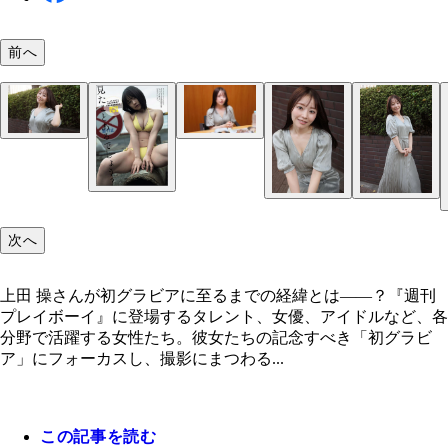
前へ
『週刊プレイボーイ』2019年16号（撮影／藤本和
上田 操
り。アザーカットで掲載されたデジタル写真集『と
の操』が配信中
次へ
上田 操さんが初グラビアに至るまでの経緯とは――？『週刊
プレイボーイ』に登場するタレント、女優、アイドルなど、各
分野で活躍する女性たち。彼女たちの記念すべき「初グラビ
ア」にフォーカスし、撮影にまつわる...
この記事を読む