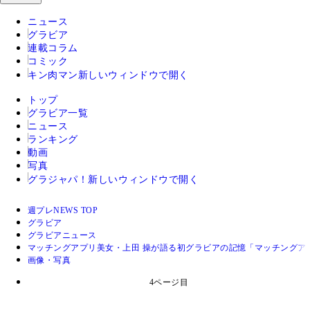
ニュース
グラビア
連載コラム
コミック
キン肉マン
新しいウィンドウで開く
トップ
グラビア一覧
ニュース
ランキング
動画
写真
グラジャパ！
新しいウィンドウで開く
週プレNEWS TOP
グラビア
グラビアニュース
マッチングアプリ美女・上田 操が語る初グラビアの記憶「マッチングア
画像・写真
4ページ目