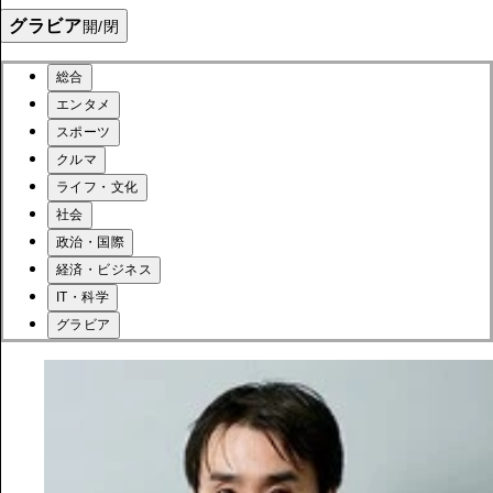
グラビア
開/閉
総合
エンタメ
スポーツ
クルマ
ライフ・文化
社会
政治・国際
経済・ビジネス
IT・科学
グラビア