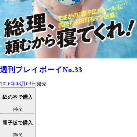
週刊プレイボーイNo.33
2026年08月03日発売
紙の本で購入
開/閉
電子版で購入
開/閉