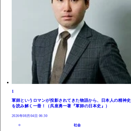
1
軍師というロマンが投影されてきた物語から、日本人の精神史
を読み解く一冊！（呉座勇一著『軍師の日本史』）
2026年08月04日 06:30
社会