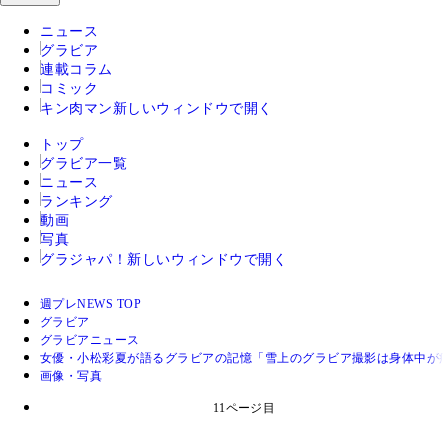
ニュース
グラビア
連載コラム
コミック
キン肉マン
新しいウィンドウで開く
トップ
グラビア一覧
ニュース
ランキング
動画
写真
グラジャパ！
新しいウィンドウで開く
週プレNEWS TOP
グラビア
グラビアニュース
女優・小松彩夏が語るグラビアの記憶「雪上のグラビア撮影は身体中が痛
画像・写真
11ページ目