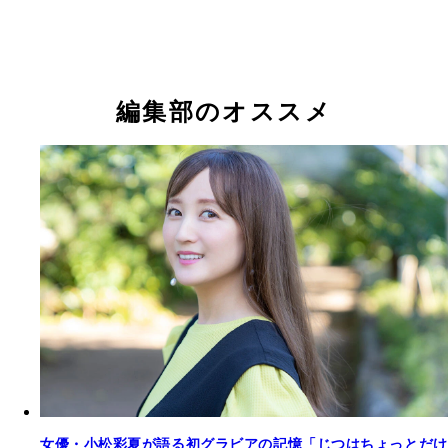
小松彩夏『週刊プレイボーイ』2006年14号（撮影
小松彩夏『週刊プレイボーイ』2006年14号（撮影
／矢西誠二 価格／2037円（税込）
貫）より
貫）より
小松彩夏
編集部のオススメ
小松彩夏デジタル写真集『34 ―AYAKA KOMATSU 2
小松彩夏デジタル写真集『KOMAPHOTO[real]』
～2020―』撮影／熊谷貫 価格／1980円（税込）
／栗山秀作 価格／2037円（税込）
女優・小松彩夏が語る初グラビアの記憶「じつはちょっとだけ