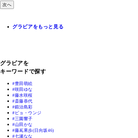
次へ
グラビアをもっと見る
グラビアを
キーワードで探す
豊田萌絵
咲田ゆな
藤水咲桜
斎藤恭代
鍛治島彩
ピョ・ウンジ
三園響子
山田かな
藤嶌果歩(日向坂46)
七瀬なな