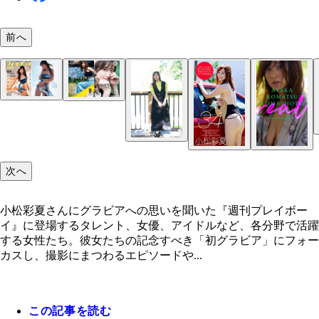
前へ
小松彩夏
小松彩夏『週刊プレイボーイ2006年28号』（撮影
小松彩夏『週刊プレイボーイ』2007年51号（撮影
小松彩夏『週刊プレイボーイ』2007年6号（撮影／
小松彩夏『週刊プレイボーイ』2019年25号（撮影
貫）より
貫）より
貫）より
秀作、矢西誠二）より
次へ
小松彩夏さんにグラビアへの思いを聞いた『週刊プレイボー
イ』に登場するタレント、女優、アイドルなど、各分野で活躍
する女性たち。彼女たちの記念すべき「初グラビア」にフォー
カスし、撮影にまつわるエピソードや...
この記事を読む
小松彩夏デジタル写真集『KOMAPHOTO[fantasy]