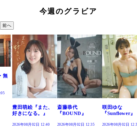
今週のグラビア
前へ
『また、
斎藤恭代
咲田ゆな
藤水咲桜
る。』
『BOUND』
『Sunflower』
だまり』
日 12:40
2026年08月02日 12:35
2026年08月02日 12:30
2026年08月02日