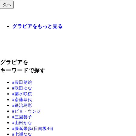
次へ
グラビアをもっと見る
グラビアを
キーワードで探す
豊田萌絵
咲田ゆな
藤水咲桜
斎藤恭代
鍛治島彩
ピョ・ウンジ
三園響子
山田かな
藤嶌果歩(日向坂46)
七瀬なな