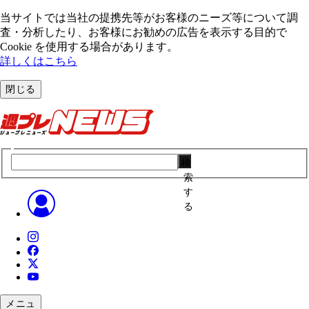
当サイトでは当社の提携先等がお客様のニーズ等について調
査・分析したり、お客様にお勧めの広告を表⽰する⽬的で
Cookie を使⽤する場合があります。
詳しくはこちら
閉じる
検
索
す
る
メニュ