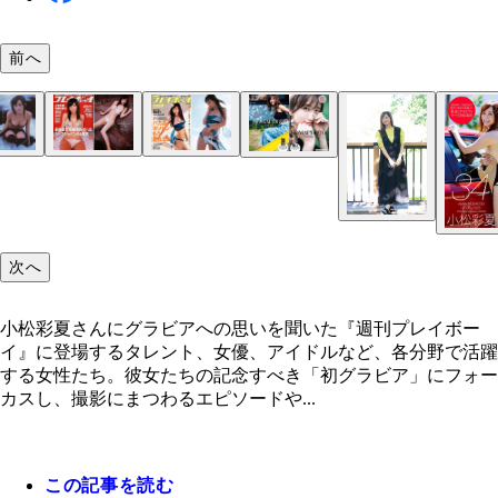
前へ
小松彩夏
小松彩夏『週刊プレイボーイ2006年28号』（撮影
小松彩夏『週刊プレイボーイ』2007年51号（撮影
小松彩夏『週刊プレイボーイ』2007年6号（撮影／
小松彩夏『週刊プレイボーイ』2019年25号（撮影
貫）より
貫）より
貫）より
秀作、矢西誠二）より
次へ
小松彩夏さんにグラビアへの思いを聞いた『週刊プレイボー
イ』に登場するタレント、女優、アイドルなど、各分野で活躍
する女性たち。彼女たちの記念すべき「初グラビア」にフォー
カスし、撮影にまつわるエピソードや...
この記事を読む
小松彩夏デジタル写真集『KOMAPHOTO[fantasy]