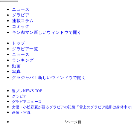
ニュース
グラビア
連載コラム
コミック
キン肉マン
新しいウィンドウで開く
トップ
グラビア一覧
ニュース
ランキング
動画
写真
グラジャパ！
新しいウィンドウで開く
週プレNEWS TOP
グラビア
グラビアニュース
女優・小松彩夏が語るグラビアの記憶「雪上のグラビア撮影は身体中が痛
画像・写真
5ページ目