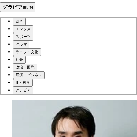
グラビア
開/閉
総合
エンタメ
スポーツ
クルマ
ライフ・文化
社会
政治・国際
経済・ビジネス
IT・科学
グラビア