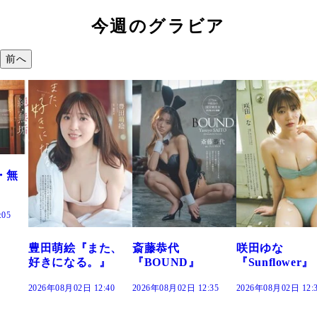
今週のグラビア
前へ
た、
斎藤恭代
咲田ゆな
藤水咲桜『花
』
『BOUND』
『Sunflower』
だまり』
:40
2026年08月02日 12:35
2026年08月02日 12:30
2026年08月02日 12: