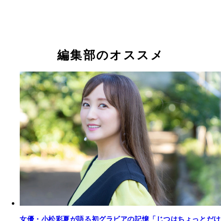
小松彩夏『週刊プレイボーイ』2006年14号（撮影
小松彩夏『週刊プレイボーイ』2006年14号（撮影
／矢西誠二 価格／2037円（税込）
貫）より
貫）より
小松彩夏
編集部のオススメ
小松彩夏デジタル写真集『34 ―AYAKA KOMATSU 2
小松彩夏デジタル写真集『KOMAPHOTO[real]』
～2020―』撮影／熊谷貫 価格／1980円（税込）
／栗山秀作 価格／2037円（税込）
女優・小松彩夏が語る初グラビアの記憶「じつはちょっとだけ