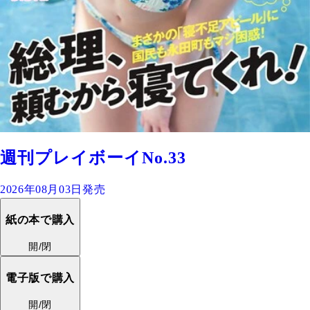
週刊プレイボーイNo.33
2026年08月03日発売
紙の本で購入
開/閉
電子版で購入
開/閉