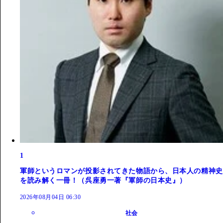
1
軍師というロマンが投影されてきた物語から、日本人の精神史
を読み解く一冊！（呉座勇一著『軍師の日本史』）
2026年08月04日 06:30
社会