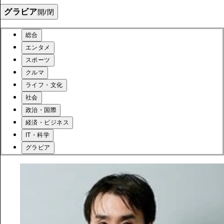
グラビア
開/閉
総合
エンタメ
スポーツ
クルマ
ライフ・文化
社会
政治・国際
経済・ビジネス
IT・科学
グラビア