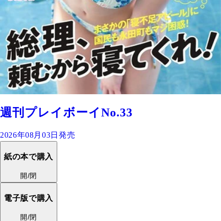
週刊プレイボーイNo.33
2026年08月03日発売
紙の本で購入
開/閉
電子版で購入
開/閉