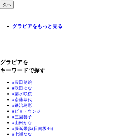
次へ
グラビアをもっと見る
グラビアを
キーワードで探す
豊田萌絵
咲田ゆな
藤水咲桜
斎藤恭代
鍛治島彩
ピョ・ウンジ
三園響子
山田かな
藤嶌果歩(日向坂46)
七瀬なな