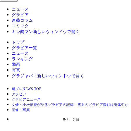
ニュース
グラビア
連載コラム
コミック
キン肉マン
新しいウィンドウで開く
トップ
グラビア一覧
ニュース
ランキング
動画
写真
グラジャパ！
新しいウィンドウで開く
週プレNEWS TOP
グラビア
グラビアニュース
女優・小松彩夏が語るグラビアの記憶「雪上のグラビア撮影は身体中が痛
画像・写真
8ページ目