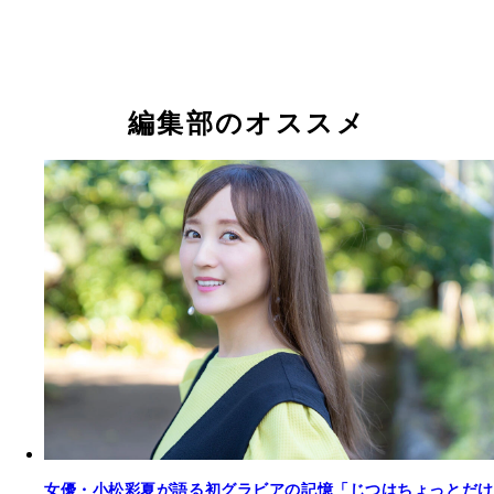
小松彩夏『週刊プレイボーイ』2006年14号（撮影
小松彩夏『週刊プレイボーイ』2006年14号（撮影
／矢西誠二 価格／2037円（税込）
貫）より
貫）より
小松彩夏
編集部のオススメ
小松彩夏デジタル写真集『34 ―AYAKA KOMATSU 2
小松彩夏デジタル写真集『KOMAPHOTO[real]』
～2020―』撮影／熊谷貫 価格／1980円（税込）
／栗山秀作 価格／2037円（税込）
女優・小松彩夏が語る初グラビアの記憶「じつはちょっとだけ