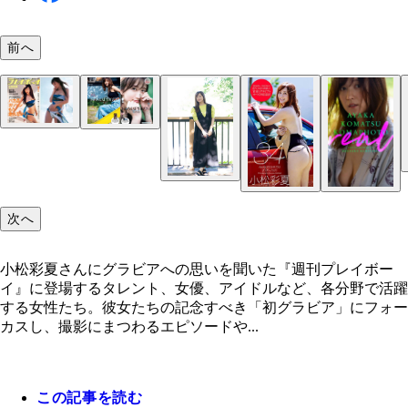
前へ
小松彩夏
小松彩夏『週刊プレイボーイ2006年28号』（撮影
小松彩夏『週刊プレイボーイ』2007年51号（撮影
小松彩夏『週刊プレイボーイ』2007年6号（撮影／
小松彩夏『週刊プレイボーイ』2019年25号（撮影
貫）より
貫）より
貫）より
秀作、矢西誠二）より
次へ
小松彩夏さんにグラビアへの思いを聞いた『週刊プレイボー
イ』に登場するタレント、女優、アイドルなど、各分野で活躍
する女性たち。彼女たちの記念すべき「初グラビア」にフォー
カスし、撮影にまつわるエピソードや...
この記事を読む
小松彩夏デジタル写真集『KOMAPHOTO[fantasy]