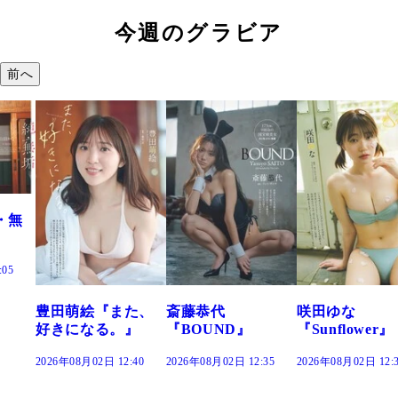
今週のグラビア
前へ
た、
斎藤恭代
咲田ゆな
藤水咲桜『花
』
『BOUND』
『Sunflower』
だまり』
:40
2026年08月02日 12:35
2026年08月02日 12:30
2026年08月02日 12: