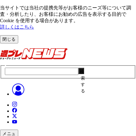
当サイトでは当社の提携先等がお客様のニーズ等について調
査・分析したり、お客様にお勧めの広告を表⽰する⽬的で
Cookie を使⽤する場合があります。
詳しくはこちら
閉じる
検
索
す
る
メニュ