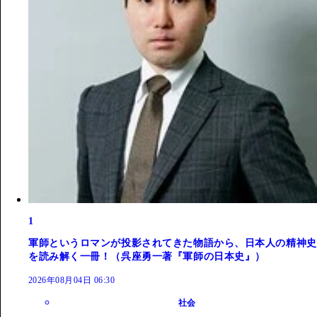
1
軍師というロマンが投影されてきた物語から、日本人の精神史
を読み解く一冊！（呉座勇一著『軍師の日本史』）
2026年08月04日 06:30
社会