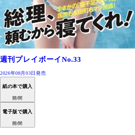
週刊プレイボーイNo.33
2026年08月03日発売
紙の本で購入
開/閉
電子版で購入
開/閉