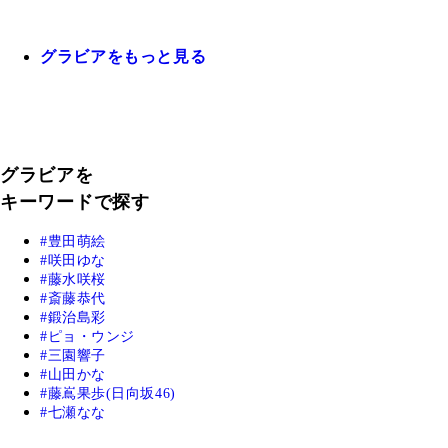
グラビアをもっと見る
グラビアを
キーワードで探す
豊田萌絵
咲田ゆな
藤水咲桜
斎藤恭代
鍛治島彩
ピョ・ウンジ
三園響子
山田かな
藤嶌果歩(日向坂46)
七瀬なな