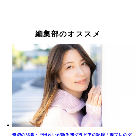
戸田れい『週刊プレイボーイ』2022年30・31合併
戸田れい『週刊プレイボーイ』2022年30・31合併
戸田れい『週刊プレイボーイ』2022年30・31合併
影／中村和孝）より
影／中村和孝）より
影／中村和孝）より
戸田れい
戸田れい
編集部のオススメ
戸田れいデジタル写真集『甘い夢のように』撮影／
和孝 価格／1100円（税込）
奇跡の36歳・戸田れいが語る初グラビアの記憶「週プレのグ