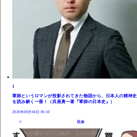
1
軍師というロマンが投影されてきた物語から、日本人の精神史
を読み解く一冊！（呉座勇一著『軍師の日本史』）
2026年08月04日 06:30
社会