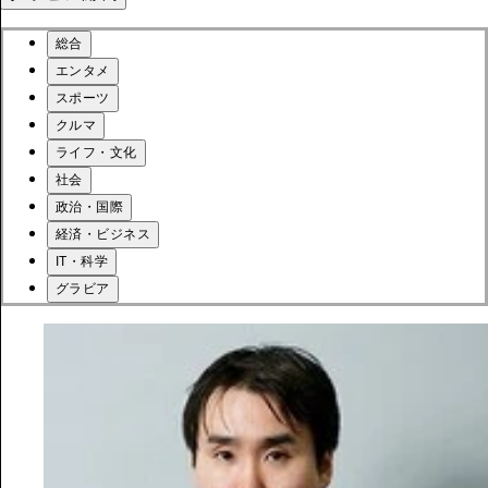
総合
エンタメ
スポーツ
クルマ
ライフ・文化
社会
政治・国際
経済・ビジネス
IT・科学
グラビア