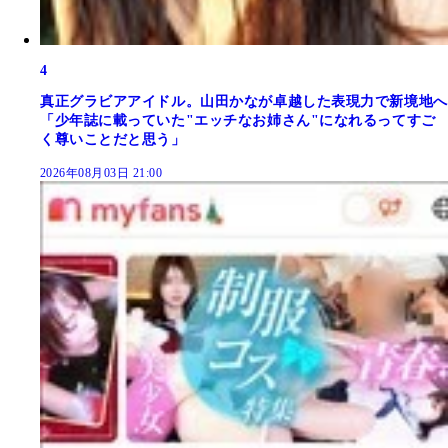
4
真正グラビアアイドル。山田かなが卓越した表現力で新境地へ
「少年誌に載っていた"エッチなお姉さん"になれるってすご
く尊いことだと思う」
2026年08月03日 21:00