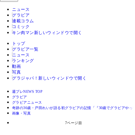
ニュース
グラビア
連載コラム
コミック
キン肉マン
新しいウィンドウで開く
トップ
グラビア一覧
ニュース
ランキング
動画
写真
グラジャパ！
新しいウィンドウで開く
週プレNEWS TOP
グラビア
グラビアニュース
奇跡の36歳・戸田れいが語る初グラビアの記憶「『30歳でグラビアや
画像・写真
7ページ目