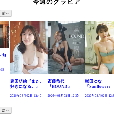
今週のグラビア
前へ
また、
斎藤恭代
咲田ゆな
藤水咲桜『
。』
『BOUND』
『Sunflower』
だまり』
12:40
2026年08月02日 12:35
2026年08月02日 12:30
2026年08月02日 1
次へ