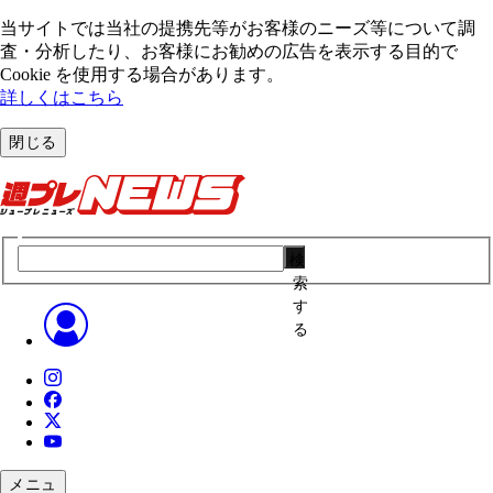
当サイトでは当社の提携先等がお客様のニーズ等について調
査・分析したり、お客様にお勧めの広告を表⽰する⽬的で
Cookie を使⽤する場合があります。
詳しくはこちら
閉じる
検
索
す
る
メニュ