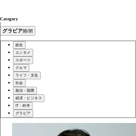
Category
グラビア
開/閉
総合
エンタメ
スポーツ
クルマ
ライフ・文化
社会
政治・国際
経済・ビジネス
IT・科学
グラビア