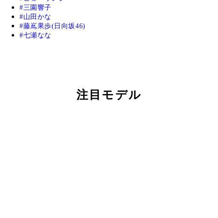
三園響子
山田かな
藤嶌果歩(日向坂46)
七瀬なな
注目モデル