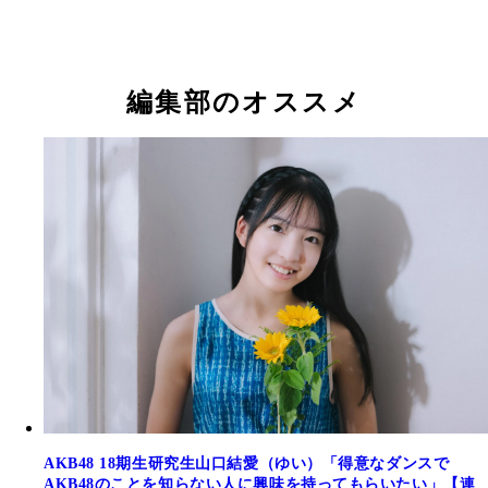
工藤華純
工藤華純
編集部のオススメ
AKB48 18期生研究生山口結愛（ゆい）「得意なダンスで
AKB48のことを知らない人に興味を持ってもらいたい」【連