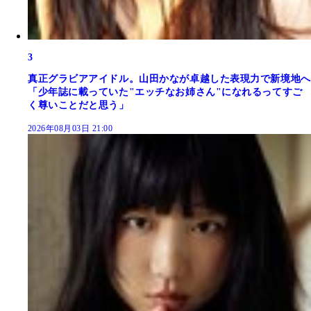
3
真正グラビアアイドル。山田かなが卓越した表現力で新境地へ
「少年誌に載っていた"エッチなお姉さん"になれるってすご
く尊いことだと思う」
2026年08月03日 21:00