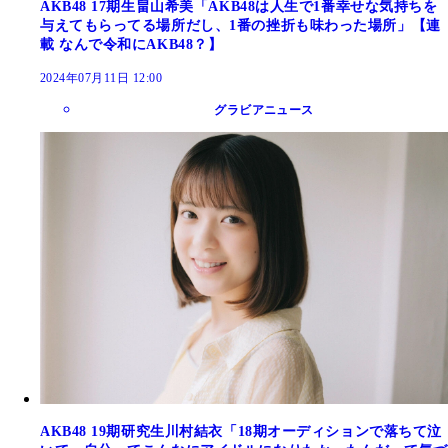
AKB48 17期生畠山希美「AKB48は人生で1番幸せな気持ちを
与えてもらってる場所だし、1番の挫折も味わった場所」【連
載 なんで令和にAKB48？】
2024年07月11日 12:00
グラビアニュース
AKB48 19期研究生川村結衣「18期オーディションで落ちて泣