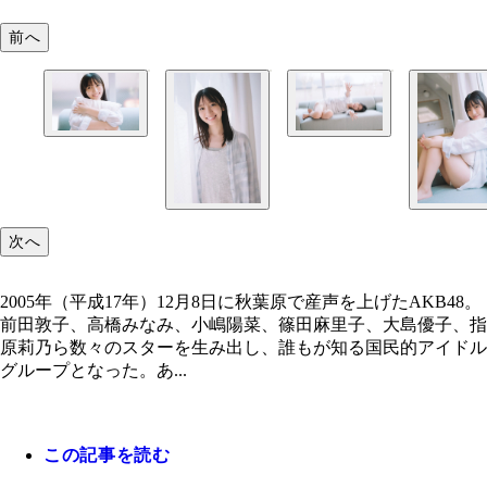
前へ
工藤華純
工藤華純
次へ
2005年（平成17年）12月8日に秋葉原で産声を上げたAKB48。
前田敦子、高橋みなみ、小嶋陽菜、篠田麻里子、大島優子、指
原莉乃ら数々のスターを生み出し、誰もが知る国民的アイドル
グループとなった。あ...
この記事を読む