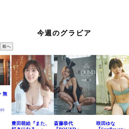
今週のグラビア
前へ
た、
斎藤恭代
咲田ゆな
藤水咲桜『花