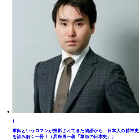
1
軍師というロマンが投影されてきた物語から、日本人の精神史
を読み解く一冊！（呉座勇一著『軍師の日本史』）