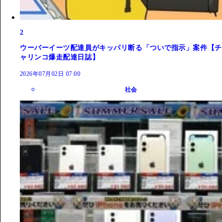
2
ウーバーイーツ配達員がキッパリ断る「ついで指示」案件【チ
ャリンコ爆走配達日誌】
2026年07月02日 07:00
社会