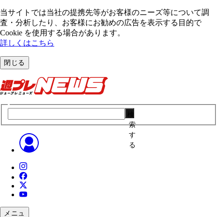
当サイトでは当社の提携先等がお客様のニーズ等について調
査・分析したり、お客様にお勧めの広告を表⽰する⽬的で
Cookie を使⽤する場合があります。
詳しくはこちら
閉じる
検
索
す
る
メニュ