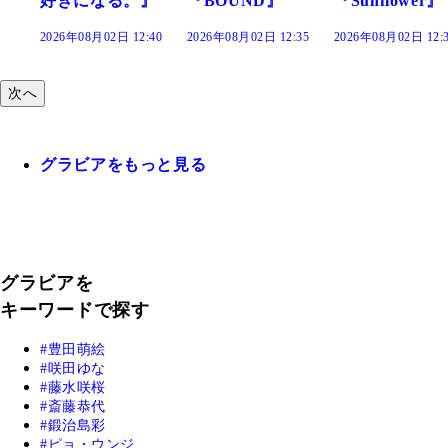
』
『BOUND』
『Sunflower』
だまり』
:40
2026年08月02日 12:35
2026年08月02日 12:30
2026年08月02日 12:
次へ
グラビアをもっと見る
グラビアを
キーワードで探す
豊田萌絵
咲田ゆな
藤水咲桜
斎藤恭代
鍛治島彩
ピョ・ウンジ