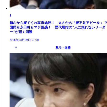
1
頼むから寝てくれ高市総理！ まさかの「寝不足アピール」で
国民も永田町もマジ困惑！ 歴代屈指の"人に頼れないリーダ
ー"が招く国難
2026年08月09日 07:00
政治・国際