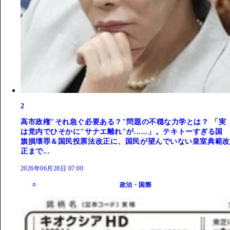
2
高市政権"それ急ぐ必要ある？"問題の不穏な力学とは？ 「実
は党内でひそかに"サナエ離れ"が......」。テキトーすぎる国
旗損壊罪＆国民投票法改正に、国民が望んでいない皇室典範改
正まで...
2026年06月28日 07:00
政治・国際