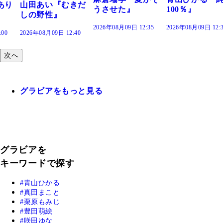
きだ
うさせた』
100％』
2026年08月09日 12:35
2026年08月09日 12:30
:40
次へ
グラビアをもっと見る
グラビアを
キーワードで探す
青山ひかる
真田まこと
栗原もみじ
豊田萌絵
咲田ゆな