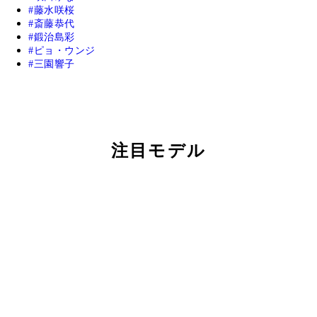
藤水咲桜
斎藤恭代
鍛治島彩
ピョ・ウンジ
三園響子
注目モデル