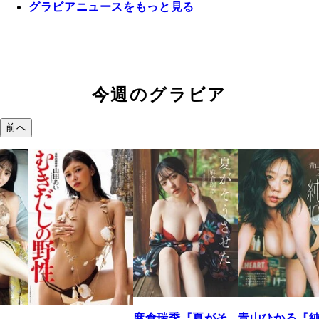
グラビアニュースをもっと見る
今週のグラビア
前へ
溝端 葵『もう
つの、あおい
で。』
2026年08月09日 12:
麻倉瑞季『夏がそ
青山ひかる『純度