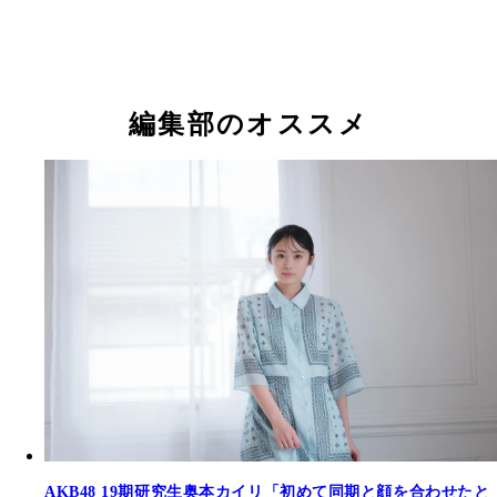
白鳥沙怜
白鳥沙怜
白鳥沙怜
編集部のオススメ
AKB48 19期研究生奥本カイリ「初めて同期と顔を合わせたと