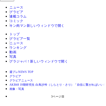
ニュース
グラビア
連載コラム
コミック
キン肉マン
新しいウィンドウで開く
トップ
グラビア一覧
ニュース
ランキング
動画
写真
グラジャパ！
新しいウィンドウで開く
週プレNEWS TOP
グラビア
グラビアニュース
AKB48 19期研究生 白鳥沙怜（しらとり・さり）「自信に繋がればいい
画像・写真
3ページ目