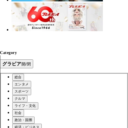
Category
グラビア
開/閉
総合
エンタメ
スポーツ
クルマ
ライフ・文化
社会
政治・国際
経済・ビジネス