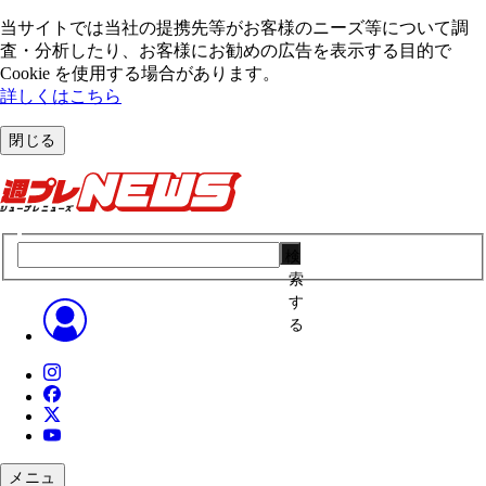
当サイトでは当社の提携先等がお客様のニーズ等について調
査・分析したり、お客様にお勧めの広告を表⽰する⽬的で
Cookie を使⽤する場合があります。
詳しくはこちら
閉じる
検
索
す
る
メニュ