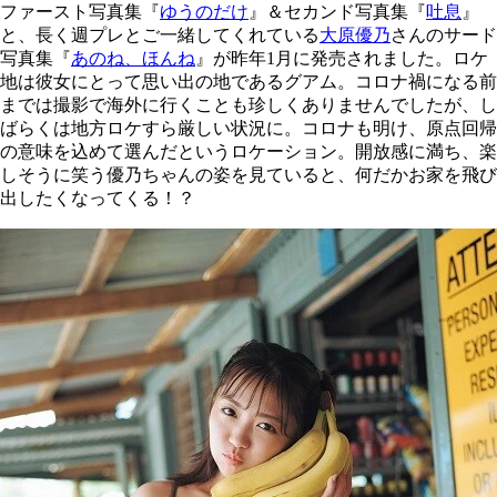
ファースト写真集『
ゆうのだけ
』＆セカンド写真集『
吐息
』
と、長く週プレとご一緒してくれている
大原優乃
さんのサード
写真集『
あのね、ほんね
』が昨年1月に発売されました。ロケ
地は彼女にとって思い出の地であるグアム。コロナ禍になる前
までは撮影で海外に行くことも珍しくありませんでしたが、し
ばらくは地方ロケすら厳しい状況に。コロナも明け、原点回帰
の意味を込めて選んだというロケーション。開放感に満ち、楽
しそうに笑う優乃ちゃんの姿を見ていると、何だかお家を飛び
出したくなってくる！？