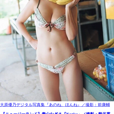
大原優乃デジタル写真集『あのね、ほんね』／撮影：前康輔