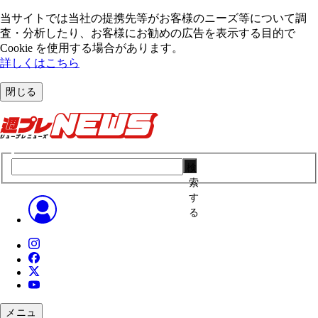
当サイトでは当社の提携先等がお客様のニーズ等について調
査・分析したり、お客様にお勧めの広告を表⽰する⽬的で
Cookie を使⽤する場合があります。
詳しくはこちら
閉じる
検
索
す
る
メニュ