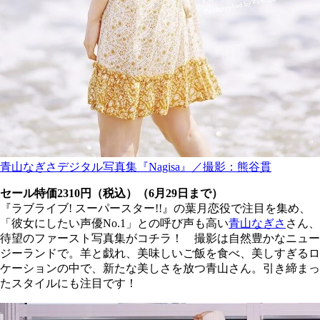
青山なぎさデジタル写真集『Nagisa』／撮影：熊谷貫
セール特価2310円（税込）（6月29日まで）
『ラブライブ! スーパースター!!』の葉月恋役で注目を集め、
「彼女にしたい声優No.1」との呼び声も高い
青山なぎさ
さん、
待望のファースト写真集がコチラ！ 撮影は自然豊かなニュー
ジーランドで。羊と戯れ、美味しいご飯を食べ、美しすぎるロ
ケーションの中で、新たな美しさを放つ青山さん。引き締まっ
たスタイルにも注目です！