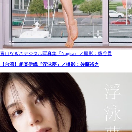
青山なぎさデジタル写真集『Nagisa』／撮影：熊谷貫
【台湾】相楽伊織『浮泳夢』／撮影：佐藤裕之