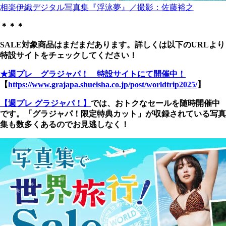
相楽伊織デジタル写真集『浮泳夢』／撮影：佐藤裕之
＊＊＊
SALE対象商品はまだまだあります。詳しくは以下のURLより
特設サイトをチェックしてください！
★週プレ グラジャパ！ 特設サイトにて開催中！
【
https://www.grajapa.shueisha.co.jp/post/worldtrip2025/
】
【週プレ グラジャパ！】
では、おトクなセールを随時開催中
です。「グラジャパ！限定特典カット」が収録されている写真
集も数多くあるのでお見逃しなく！