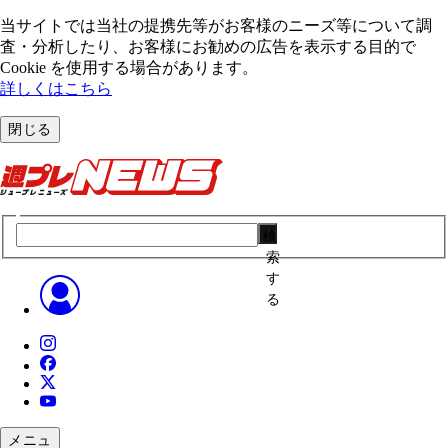
当サイトでは当社の提携先等がお客様のニーズ等について調
査・分析したり、お客様にお勧めの広告を表⽰する⽬的で
Cookie を使⽤する場合があります。
詳しくはこちら
閉じる
検
索
す
る
メニュ