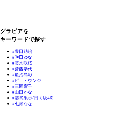
グラビアを
キーワードで探す
豊田萌絵
咲田ゆな
藤水咲桜
斎藤恭代
鍛治島彩
ピョ・ウンジ
三園響子
山田かな
藤嶌果歩(日向坂46)
七瀬なな