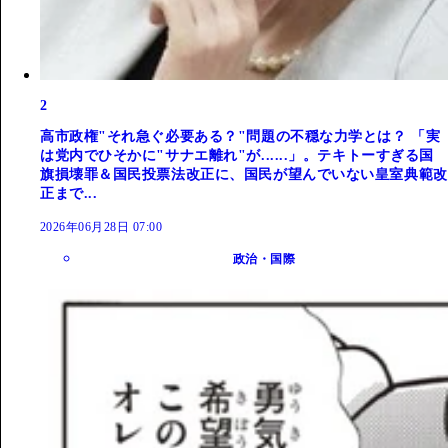
2
高市政権"それ急ぐ必要ある？"問題の不穏な力学とは？ 「実
は党内でひそかに"サナエ離れ"が......」。テキトーすぎる国
旗損壊罪＆国民投票法改正に、国民が望んでいない皇室典範改
正まで...
2026年06月28日 07:00
政治・国際