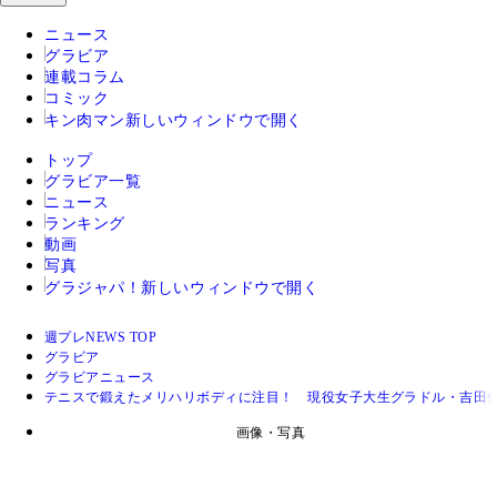
ニュース
グラビア
連載コラム
コミック
キン肉マン
新しいウィンドウで開く
トップ
グラビア一覧
ニュース
ランキング
動画
写真
グラジャパ！
新しいウィンドウで開く
週プレNEWS TOP
グラビア
グラビアニュース
テニスで鍛えたメリハリボディに注目！ 現役女子大生グラドル・吉田
画像・写真