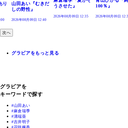
麻倉瑞季『夏がそ
青山ひかる『純度
きだ
うさせた』
100％』
2026年08月09日 12:35
2026年08月09日 12:30
:40
次へ
グラビアをもっと見る
グラビアを
キーワードで探す
山田あい
麻倉瑞季
溝端葵
吉井明子
花咲楓香