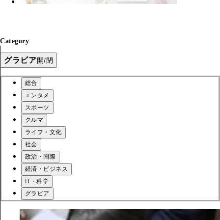
Category
グラビア
開/閉
総合
エンタメ
スポーツ
クルマ
ライフ・文化
社会
政治・国際
経済・ビジネス
IT・科学
グラビア