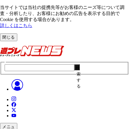
当サイトでは当社の提携先等がお客様のニーズ等について調
査・分析したり、お客様にお勧めの広告を表⽰する⽬的で
Cookie を使⽤する場合があります。
詳しくはこちら
閉じる
検
索
す
る
メニュ