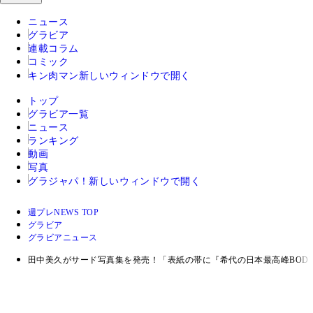
ニュース
グラビア
連載コラム
コミック
キン肉マン
新しいウィンドウで開く
トップ
グラビア一覧
ニュース
ランキング
動画
写真
グラジャパ！
新しいウィンドウで開く
週プレNEWS TOP
グラビア
グラビアニュース
田中美久がサード写真集を発売！「表紙の帯に『希代の日本最高峰BOD