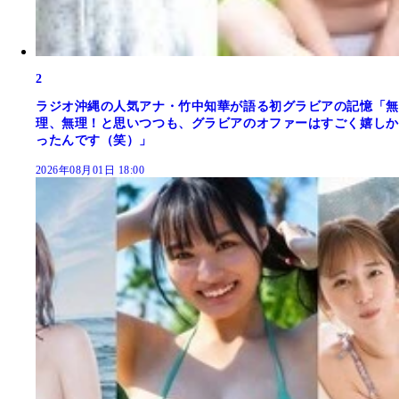
2
ラジオ沖縄の人気アナ・竹中知華が語る初グラビアの記憶「無
理、無理！と思いつつも、グラビアのオファーはすごく嬉しか
ったんです（笑）」
2026年08月01日 18:00