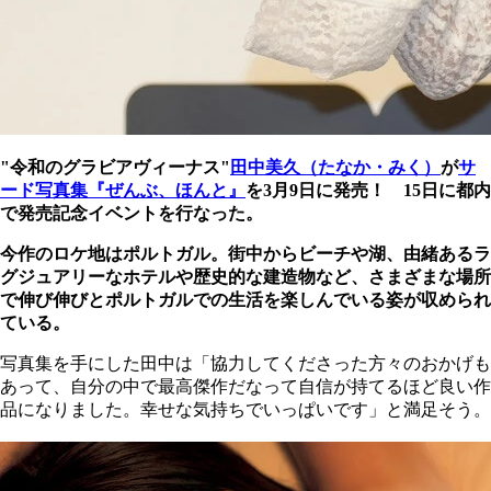
"令和のグラビアヴィーナス"
田中美久（たなか・みく）
が
サ
ード写真集『ぜんぶ、ほんと』
を3月9日に発売！ 15日に都内
で発売記念イベントを行なった。
今作のロケ地はポルトガル。街中からビーチや湖、由緒あるラ
グジュアリーなホテルや歴史的な建造物など、さまざまな場所
で伸び伸びとポルトガルでの生活を楽しんでいる姿が収められ
ている。
写真集を手にした田中は「協力してくださった方々のおかげも
あって、自分の中で最高傑作だなって自信が持てるほど良い作
品になりました。幸せな気持ちでいっぱいです」と満足そう。