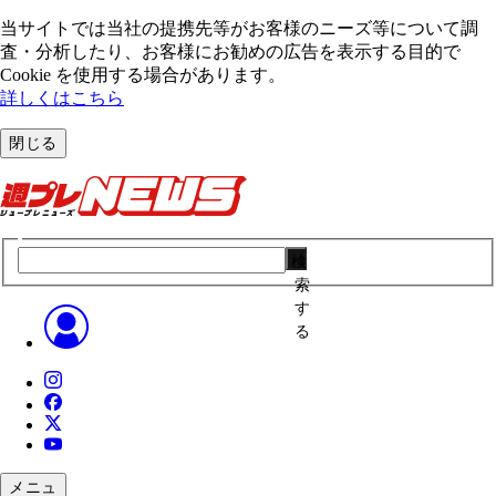
当サイトでは当社の提携先等がお客様のニーズ等について調
査・分析したり、お客様にお勧めの広告を表⽰する⽬的で
Cookie を使⽤する場合があります。
詳しくはこちら
閉じる
検
索
す
る
メニュ