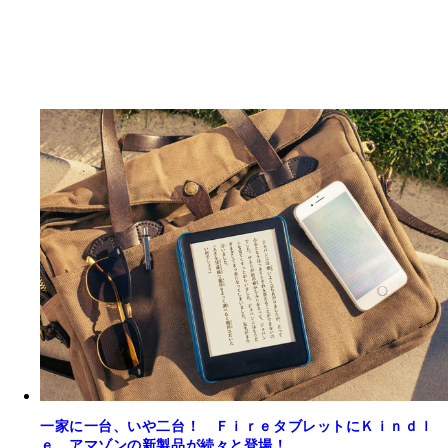
一家に一台、いや二台！ ＦｉｒｅタブレットにＫｉｎｄｌ
ｅ、アマゾンの新製品が続々と登場！