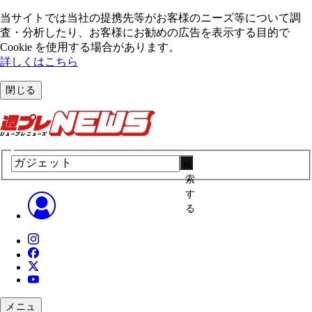
当サイトでは当社の提携先等がお客様のニーズ等について調
査・分析したり、お客様にお勧めの広告を表⽰する⽬的で
Cookie を使⽤する場合があります。
詳しくはこちら
閉じる
検
索
す
る
メニュ