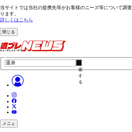
当サイトでは当社の提携先等がお客様のニーズ等について調査・
ります。
詳しくはこちら
閉じる
検
索
す
る
メニュ