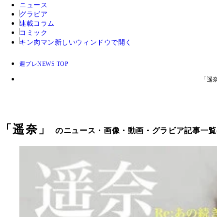
ニュース
グラビア
連載コラム
コミック
キン肉マン
新しいウィンドウで開く
週プレNEWS TOP
「遥
「
遥奈
」
のニュース・画像・動画・グラビア記事一覧(1