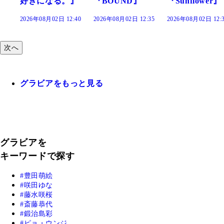
になる。』
『BOUND』
『Sunflower』
だまり
8月02日 12:40
2026年08月02日 12:35
2026年08月02日 12:30
2026年08
次へ
グラビアをもっと見る
グラビアを
キーワードで探す
豊田萌絵
咲田ゆな
藤水咲桜
斎藤恭代
鍛治島彩
ピョ・ウンジ