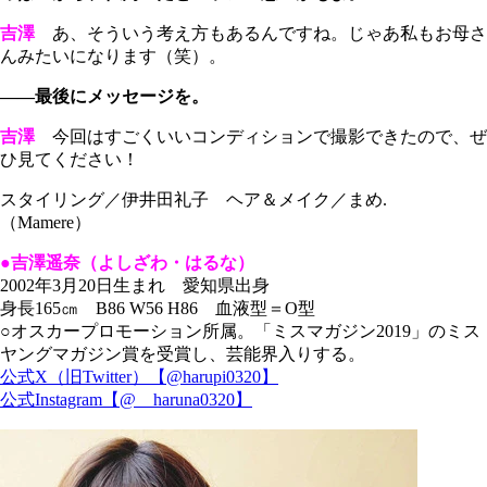
吉澤
あ、そういう考え方もあるんですね。じゃあ私もお母さ
んみたいになります（笑）。
――最後にメッセージを。
吉澤
今回はすごくいいコンディションで撮影できたので、ぜ
ひ見てください！
スタイリング／伊井田礼子 ヘア＆メイク／まめ.
（Mamere）
●吉澤遥奈（よしざわ・はるな）
2002年3月20日生まれ 愛知県出身
身長165㎝ B86 W56 H86 血液型＝O型
○オスカープロモーション所属。「ミスマガジン2019」のミス
ヤングマガジン賞を受賞し、芸能界入りする。
公式X（旧Twitter）【@harupi0320】
公式Instagram【@__haruna0320】