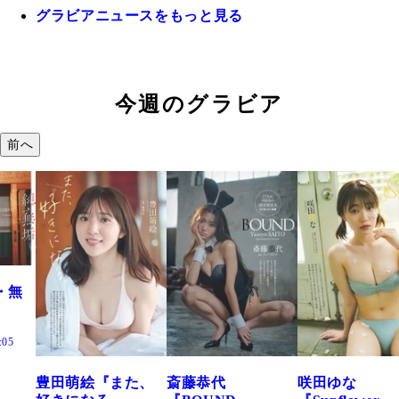
グラビアニュースをもっと見る
今週のグラビア
前へ
萌絵『また、
斎藤恭代
咲田ゆな
藤水咲