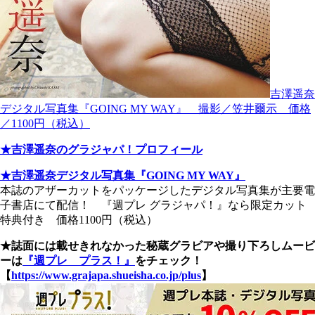
吉澤遥奈
デジタル写真集『GOING MY WAY』 撮影／笠井爾示 価格
／1100円（税込）
★吉澤遥奈のグラジャパ！プロフィール
★吉澤遥奈デジタル写真集『GOING MY WAY』
本誌のアザーカットをパッケージしたデジタル写真集が主要電
子書店にて配信！ 『週プレ グラジャパ！』なら限定カット
特典付き 価格1100円（税込）
★誌面には載せきれなかった秘蔵グラビアや撮り下ろしムービ
ーは
『週プレ プラス！』
をチェック！
【
https://www.grajapa.shueisha.co.jp/plus
】