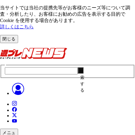
当サイトでは当社の提携先等がお客様のニーズ等について調
査・分析したり、お客様にお勧めの広告を表⽰する⽬的で
Cookie を使⽤する場合があります。
詳しくはこちら
閉じる
検
索
す
る
メニュ