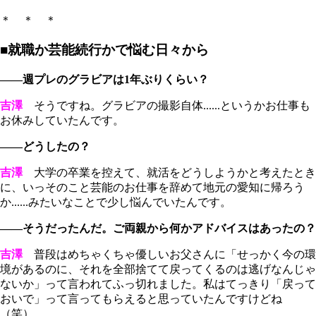
＊ ＊ ＊
■就職か芸能続行かで悩む日々から
――週プレのグラビアは1年ぶりくらい？
吉澤
そうですね。グラビアの撮影自体......というかお仕事も
お休みしていたんです。
――どうしたの？
吉澤
大学の卒業を控えて、就活をどうしようかと考えたとき
に、いっそのこと芸能のお仕事を辞めて地元の愛知に帰ろう
か......みたいなことで少し悩んでいたんです。
――そうだったんだ。ご両親から何かアドバイスはあったの？
吉澤
普段はめちゃくちゃ優しいお父さんに「せっかく今の環
境があるのに、それを全部捨てて戻ってくるのは逃げなんじゃ
ないか」って言われてふっ切れました。私はてっきり「戻って
おいで」って言ってもらえると思っていたんですけどね
（笑）。