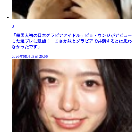
3
「韓国人初の日本グラビアアイドル」ピョ・ウンジがデビュー
した週プレに凱旋！「まさか妹とグラビアで共演するとは思わ
なかったです」
2026年08月03日 20:00