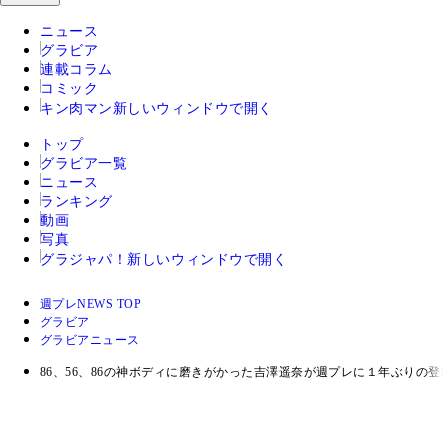
ニュース
グラビア
連載コラム
コミック
キン肉マン
新しいウィンドウで開く
トップ
グラビア一覧
ニュース
ランキング
動画
写真
グラジャパ！
新しいウィンドウで開く
週プレNEWS TOP
グラビア
グラビアニュース
86、56、86の神ボディに磨きがかった吉澤遥奈が週プレに１年ぶりの登