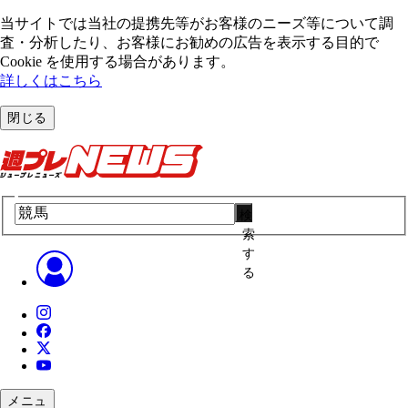
当サイトでは当社の提携先等がお客様のニーズ等について調
査・分析したり、お客様にお勧めの広告を表⽰する⽬的で
Cookie を使⽤する場合があります。
詳しくはこちら
閉じる
検
索
す
る
メニュ