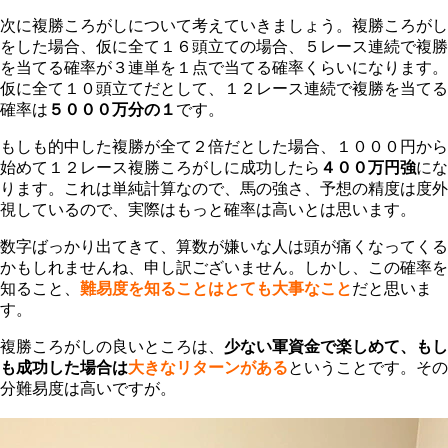
次に複勝ころがしについて考えていきましょう。複勝ころがし
をした場合、仮に全て１６頭立ての場合、５レース連続で複勝
を当てる確率が３連単を１点で当てる確率くらいになります。
仮に全て１０頭立てだとして、１２レース連続で複勝を当てる
確率は
５０００万分の１
です。
もしも的中した複勝が全て２倍だとした場合、１０００円から
始めて１２レース複勝ころがしに成功したら
４００万円強
にな
ります。これは単純計算なので、馬の強さ、予想の精度は度外
視しているので、実際はもっと確率は高いとは思います。
数字ばっかり出てきて、算数が嫌いな人は頭が痛くなってくる
かもしれませんね、申し訳ございません。しかし、この確率を
知ること、
難易度を知ることはとても大事なこと
だと思いま
す。
複勝ころがしの良いところは、
少ない軍資金で楽しめて、もし
も成功した場合は
大きなリターンがある
ということです。その
分難易度は高いですが。