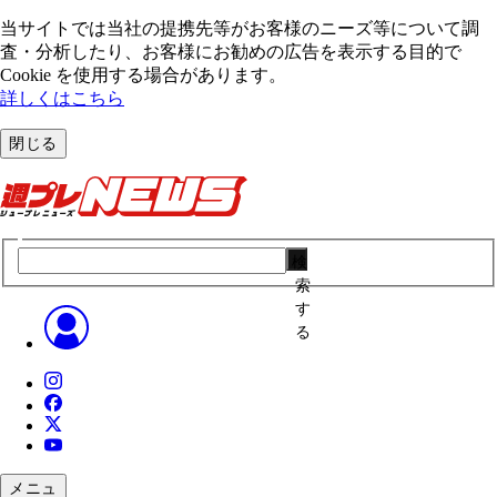
当サイトでは当社の提携先等がお客様のニーズ等について調
査・分析したり、お客様にお勧めの広告を表⽰する⽬的で
Cookie を使⽤する場合があります。
詳しくはこちら
閉じる
検
索
す
る
メニュ