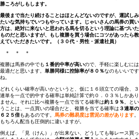
勝ころがしもします。
最後まで当たり続けることはほとんどないのですが、運試しみ
たいな気持ちでいつもやっています。じゃいさんの馬券の買い
方は、絶対に来ないと思われる馬を切るという理論に基づいた
ものだと思いますが、もし複勝を買う場合にコツがあったら教
えていただきたいです。（３０代・男性・派遣社員）
＊ ＊ ＊
複勝は馬券の中でも
１番的中率が高い
ので、手軽に楽しむには
最適だと思います。
単勝同様に控除率が８０％
なのもいいです
ね。
どれくらい確率が高いかというと、仮に１６頭立ての場合、３
連単を一点で的中する確率は単純計算で約０．０３％しかあり
ません。それに比べ複勝を一点で当てる確率は
約１９％
。とい
うことは、一点買いの場合だと、複勝を当てる確率は
３連単の
６２５倍
もあるのです。
馬券の難易度は雲泥の差があります
。
もちろん配当も圧倒的に違いますが。
例えば、「見（けん）」が出来ない、どうしても毎レース買っ