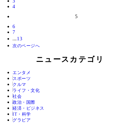
3
4
5
6
7
...
13
次のページへ
ニュースカテゴリ
エンタメ
スポーツ
クルマ
ライフ・文化
社会
政治・国際
経済・ビジネス
IT・科学
グラビア