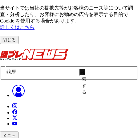
当サイトでは当社の提携先等がお客様のニーズ等について調
査・分析したり、お客様にお勧めの広告を表⽰する⽬的で
Cookie を使⽤する場合があります。
詳しくはこちら
閉じる
検
索
す
る
メニュ