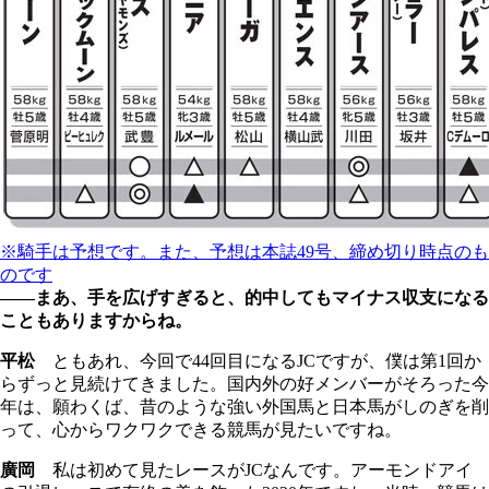
※騎手は予想です。また、予想は本誌49号、締め切り時点のも
のです
――まあ、手を広げすぎると、的中してもマイナス収支になる
こともありますからね。
平松
ともあれ、今回で44回目になるJCですが、僕は第1回か
らずっと見続けてきました。国内外の好メンバーがそろった今
年は、願わくば、昔のような強い外国馬と日本馬がしのぎを削
って、心からワクワクできる競馬が見たいですね。
廣岡
私は初めて見たレースがJCなんです。アーモンドアイ