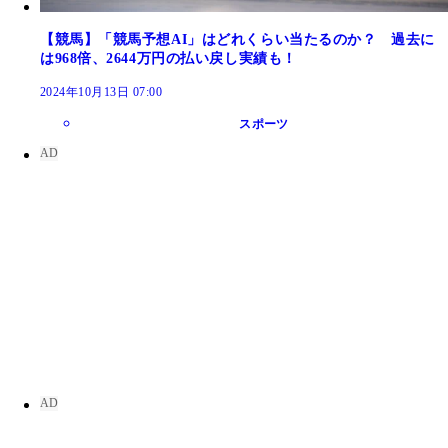
【競馬】「競馬予想AI」はどれくらい当たるのか？ 過去に
は968倍、2644万円の払い戻し実績も！
2024年10月13日 07:00
スポーツ