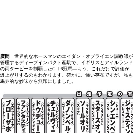
廣岡
世界的なホースマンのエイダン・オブライエン調教師が
管理するディープインパクト産駒で、イギリスとアイルランド
の両ダービーを制覇したGⅠ6冠馬―もう、これだけで評価が
爆上がりするのもわかります。確かに、怖い存在ですが、私も
馬券的な妙味から無印にしました。