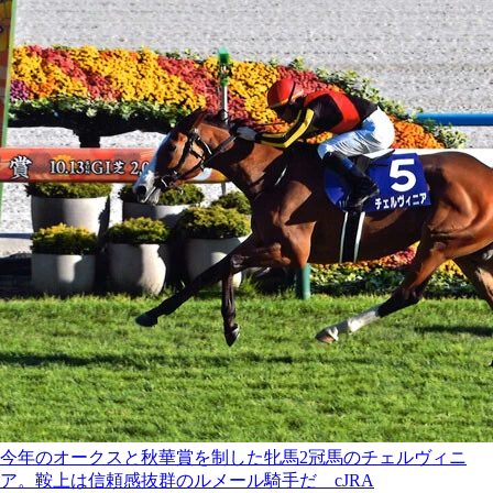
今年のオークスと秋華賞を制した牝馬2冠馬のチェルヴィニ
ア。鞍上は信頼感抜群のルメール騎手だ cJRA