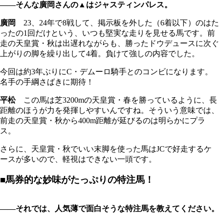
――そんな廣岡さんの▲はジャスティンパレス。
廣岡
23、24年で8戦して、掲示板を外した（6着以下）のはた
ったの1回だけという、いつも堅実な走りを見せる馬です。前
走の天皇賞・秋は出遅れながらも、勝ったドウデュースに次ぐ
上がりの脚を繰り出して4着。負けて強しの内容でした。
今回は約3年ぶりにC・デムーロ騎手とのコンビになります。
名手の手綱さばきに期待！
平松
この馬は芝3200mの天皇賞・春を勝っているように、長
距離のほうが力を発揮しやすいんですね。そういう意味では、
前走の天皇賞・秋から400m距離が延びるのは明らかにプラ
ス。
さらに、天皇賞・秋でいい末脚を使った馬はJCで好走するケ
ースが多いので、軽視はできない一頭です。
■馬券的な妙味がたっぷりの特注馬！
――それでは、人気薄で面白そうな特注馬を教えてください。