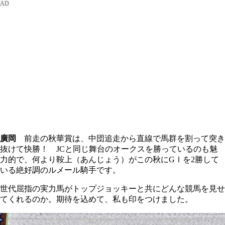
廣岡
前走の秋華賞は、中団追走から直線で馬群を割って突き
抜けて快勝！ JCと同じ舞台のオークスを勝っているのも魅
力的で、何より鞍上（あんじょう）がこの秋にGⅠを2勝して
いる絶好調のルメール騎手です。
世代屈指の実力馬がトップジョッキーと共にどんな競馬を見せ
てくれるのか。期待を込めて、私も印をつけました。