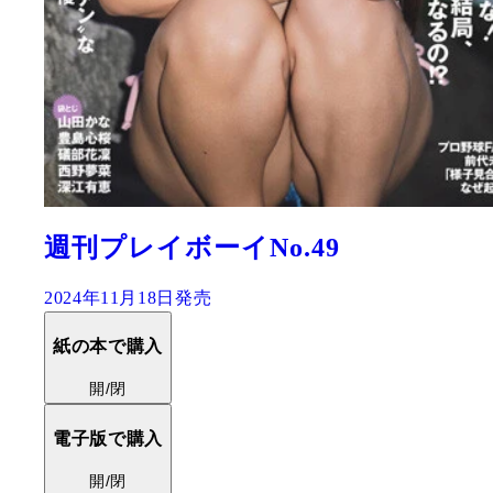
週刊プレイボーイNo.49
2024年11月18日発売
紙の本で購入
開/閉
電子版で購入
開/閉