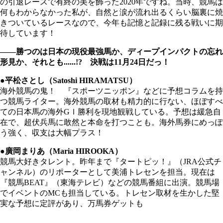
の引退レースで有終の美を飾った2020年ですね。当時、競馬は
何もわからなかった私が、自然と涙が流れ出るくらい脳裏に焼
きついているレースなので、今年も記憶と記録に残る戦いに期
待しています！
――勝つのは日本の現役最強馬か、ディープインパクトの忘れ
形見か、それとも......!? 決戦は11月24日だっ！
●平松さとし（Satoshi HIRAMATSU）
海外競馬の鬼！ 『スポーツニッポン』などに予想コラムを持
つ競馬ライター。海外競馬の取材も精力的に行ない、ほぼすべ
ての日本馬の海外GⅠ勝利を現地観戦している。予想は緩急自
在で、超伏兵馬に敢然と本命を打つことも。海外馬券にめっぽ
う強く、収支は大幅プラス！
●廣岡まりあ（Maria HIROOKA）
競馬大好きタレント。昨年まで『タートピッ！』（JRA公式チ
ャンネル）のリポーターとして美浦トレセンを担当。現在は
『競馬BEAT』（東海テレビ）などの競馬番組に出演。競馬場
でイベントのMCも担当している。トレセン取材を生かした堅
実な予想に定評があり、万馬券ゲットも