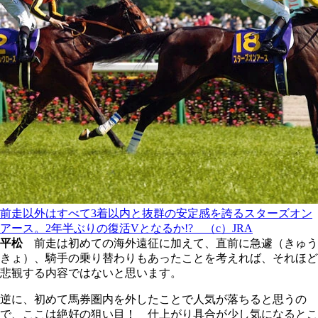
前走以外はすべて3着以内と抜群の安定感を誇るスターズオン
アース。2年半ぶりの復活Vとなるか!? （c）JRA
平松
前走は初めての海外遠征に加えて、直前に急遽（きゅう
きょ）、騎手の乗り替わりもあったことを考えれば、それほど
悲観する内容ではないと思います。
逆に、初めて馬券圏内を外したことで人気が落ちると思うの
で、ここは絶好の狙い目！ 仕上がり具合が少し気になるとこ