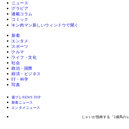
ニュース
グラビア
連載コラム
コミック
キン肉マン
新しいウィンドウで開く
新着
エンタメ
スポーツ
クルマ
ライフ・文化
社会
政治・国際
経済・ビジネス
IT・科学
写真
週プレNEWS TOP
新着ニュース
エンタメニュース
じゃいが指南する「2歳馬の