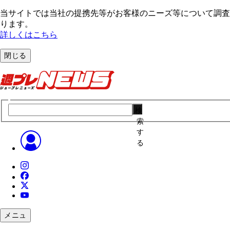
当サイトでは当社の提携先等がお客様のニーズ等について調査・
ります。
詳しくはこちら
閉じる
検
索
す
る
メニュ