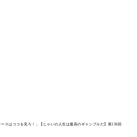
レースはココを見ろ！」【じゃいの人生は最高のギャンブルだ】第136回