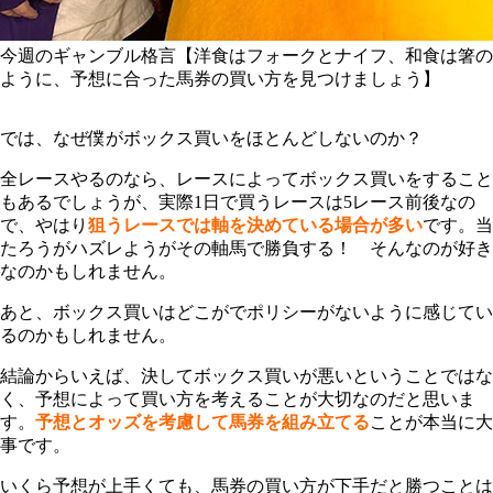
今週のギャンブル格言【洋食はフォークとナイフ、和食は箸の
ように、予想に合った馬券の買い方を見つけましょう】
では、なぜ僕がボックス買いをほとんどしないのか？
全レースやるのなら、レースによってボックス買いをすること
もあるでしょうが、実際1日で買うレースは5レース前後なの
で、やはり
狙うレースでは軸を決めている場合が多い
です。当
たろうがハズレようがその軸馬で勝負する！ そんなのが好き
なのかもしれません。
あと、ボックス買いはどこがでポリシーがないように感じてい
るのかもしれません。
結論からいえば、決してボックス買いが悪いということではな
く、予想によって買い方を考えることが大切なのだと思いま
す。
予想とオッズを考慮して馬券を組み立てる
ことが本当に大
事です。
いくら予想が上手くても、馬券の買い方が下手だと勝つことは