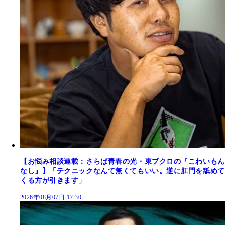
【お悩み相談連載：さらば青春の光・東ブクロの『こわいもん
なし』】「テクニックなんて無くてもいい。逆に肛門を舐めて
くる方が引きます」
2026年08月07日 17:30