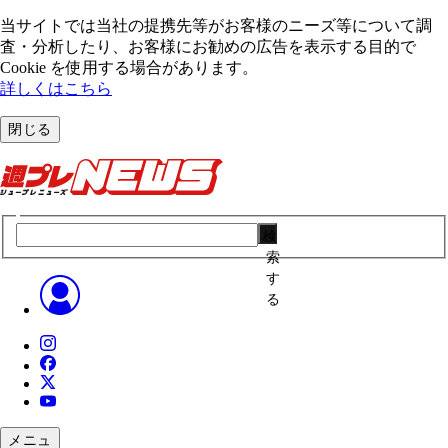
当サイトでは当社の提携先等がお客様のニーズ等について調
査・分析したり、お客様にお勧めの広告を表⽰する⽬的で
Cookie を使⽤する場合があります。
詳しくはこちら
閉じる
検
索
す
る
メニュ