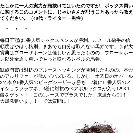
たしかに一人の実力が頭抜けてはいたのですが、ボックス買い
に関するこのコメントに、じゃいさんが思うことあったら教え
てください。（40代・ライター・男性）
＊ ＊ ＊
毎日王冠は1番人気シックスペンスが勝利。ルメール騎手の信
頼度はやはり格別。まあでも自分は取れない馬券です。京都大
賞典はブローザホーンは怪しいと思ったものの、ブローザホー
ン以外全通り買いでやっと取れるレベルの馬券。
凱旋門賞は対抗のブルーストッキングが勝利したものの、本命
のアルリファーが飛んでハズレる。しかし、土曜日のオパール
Sで本命6番人気のビッグシーザーが勝ち、2着に11番人気のメ
イショウソラフネ、3着に対抗のペアポルックスが入り1298.1
倍をゲット！ この1レースでプラスでした。来週からG1！
大爆発狙います！ では質問に！