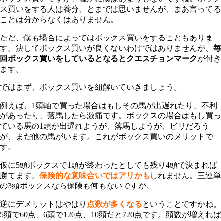
ス買いをする人は養分、とまでは思いませんが、まあ言ってる
ことは分からなくはありません。
ただ、僕も場合によってはボックス買いをすることもありま
す。決してボックス買いが良くないわけではありませんが、
毎
回ボックス買いをしているとなるとクエスチョンマーク
が付き
ます。
ではまず、ボックス買いを紐解いていきましょう。
例えば、1頭軸で買った場合はもしその馬が出遅れたり、不利
があったり、落馬したら激痛です。ボックスの場合はもし買っ
ている馬の1頭が出遅れようが、落馬しようが、ビリだろう
が、まだ他の馬がいます。これがボックス買いのメリットで
す。
仮に5頭ボックスで1頭が終わったとしても残り4頭で決まれば
勝てます。
保険的な意味合いではアリかも
しれません。三連単
の3頭ボックスなら保険も何もないですが。
逆にデメリットはやはり
点数が多くなる
ということですかね。
5頭で60点、6頭で120点、10頭だと720点です。頭数が増えれば