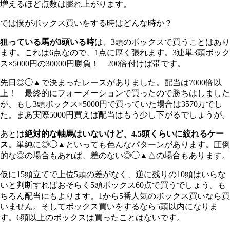
増えるほど点数は膨れ上がります。
では僕がボックス買いをする時はどんな時か？
狙っている馬が3頭いる時
は、3頭のボックスで買うことはあり
ます。これは6点なので、1点に厚く張れます。3連単3頭ボック
ス×5000円の30000円勝負！ 200倍付けば帯です。
先日◎◯▲で決まったレースがありました。配当は7000倍以
上！ 最終的にフォーメーションで買ったので勝ちはしました
が、もし3頭ボックス×5000円で買っていた場合は3570万でし
た。まあ実際5000円買えば配当はもう少し下がるでしょうが。
あとは
絶対的な軸馬はいないけど、4.5頭くらいに絞れるケー
ス
。単純に◎◯▲といっても色んなパターンがあります。圧倒
的な◎の場合もあれば、差のない◎◯▲△の場合もあります。
仮に15頭立てで上位5頭の差がなく、逆に残りの10頭はいらな
いと判断すればおそらく5頭ボックス60点で買うでしょう。も
ちろん配当にもよります。1から5番人気のボックス買いなら買
いません。そしてボックス買いをするなら5頭以内になりま
す。6頭以上のボックスは買ったことはないです。