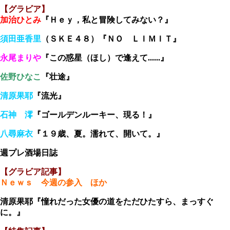
【グラビア】
加治ひとみ
『Ｈｅｙ，私と冒険してみない？』
須田亜香里
（ＳＫＥ４８）『ＮＯ ＬＩＭＩＴ』
永尾まりや
『この惑星（ほし）で逢えて......』
佐野ひなこ
『壮途』
清原果耶
『流光』
石神 澪
『ゴールデンルーキー、現る！』
八尋麻衣
『１９歳、夏。濡れて、開いて。』
週プレ酒場日誌
【グラビア記事】
Ｎｅｗｓ 今週の参入 ほか
清原果耶『憧れだった女優の道をただひたすら、まっすぐ
に。』