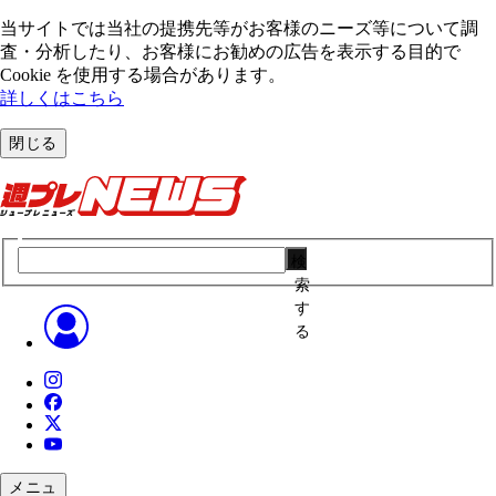
当サイトでは当社の提携先等がお客様のニーズ等について調
査・分析したり、お客様にお勧めの広告を表⽰する⽬的で
Cookie を使⽤する場合があります。
詳しくはこちら
閉じる
検
索
す
る
メニュ