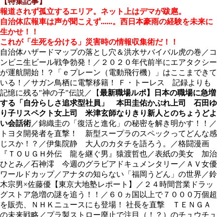
【特集記事】
報道されず孤立するエリア。ネット上はデマが跋扈。
自治体広報車は声が聞こえず......。西日本豪雨の経験を未来に
生かせ！！
これが「生死を分ける」災害時の情報収集術だ！！
自治体ハザードマップの落とし穴＆洪水サバイバル虎の巻／コ
ンビニ生ビール戦争勃発！／２０２０年代前半にエアタクシー
が運航開始！？「ｅプレーン（電動飛行機）」はここまできて
いる！／サガン鳥栖に電撃移籍！ Ｆ・トーレス 記録よりも
記憶に残る"神の子"伝説／【
最新職場ルポ】日本の職場に急増
する「自分らしさ追求型社員」 本田圭佑かぶれ上司 石田ゆ
り子リスペクト女上司 米津玄師なりきり新人とのちょうどよ
い会話術
／錦織圭の「復活と進化」の秘密を解き明かす！！／
トヨタ開発者を直撃！ 新型スープラのスペックってどんな感
じスか！？／伊集院静 大人のカタチを語ろう。／格闘漫画
『ＴＯＵＧＨ外伝 龍を継ぐ男』猿渡哲也／表紙の美女 加治
ひとみ／石神澪 今週のグラビアドキュメンタリー／ＡＶ女優
ワールドカップ／アナタの知らない「福岡うどん」の世界／鈴
木宗男×佐藤優【東京大地塾レポート】／２４時間営業ドラッ
グストア急増の謎を追う！！／６０ヵ国以上で７０００万個超
を販売、ＮＨＫニュースにも登場！ 社長を直撃 ＴＥＮＧＡ
の未来戦略／プラ製ストロー廃止で注目（！？）のチュウチュ