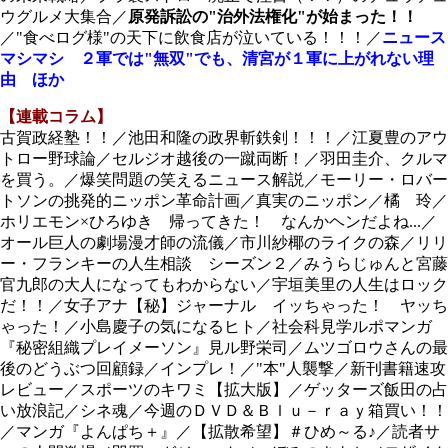
ウグルメ大集合／
原発訴訟の"治外法権化"が始まった！！
／"食べログ様"の天下に飲食店が泣いている！！！／
ニュース
マシマシ ２軍では"無双"でも、清宮が１軍に上がれない理
由 ほか
【連載コラム】
古賀政経塾！！／池田和隆の政界斬鉄剣！！！／江夏豊のアウ
トロー野球論／セルジオ越後の一蹴両断！／羽田圭介、クルマ
を買う。／爆笑問題の笑えるニュース解説／モーリー・ロバー
トソンの挑発的ニッポン革命計画／真実のニッポン／橘 玲／
ホリエモン×ひろゆき 帰ってきた！ なんかヘンだよね...／
オール巨人の劇場漫才師の流儀／市川紗椰のライクの森／リリ
ー・フランキーの人生相談 シーズン２／みうらじゅんと宮藤
官九郎の大人になってもわからない／宇垣美里の人生はロック
だ！！／女子アナ【秘】ジャーナル イッちゃった！ ヤッち
ゃった！／小島慶子の気になるヒト／社会科見学ルポマンガ
『秘密組織プレイメーソン』見ル野栄司／ムツゴロウさんの最
後のどうぶつ回顧録／インプレ！／"本"人襲撃／新刊書籍速攻
レビュー／スポーツのキワミ【拡大版】／ゲッターズ飯田の占
い放浪記／シネ魂／今週のＤＶＤ＆Ｂｌｕ－ｒａｙ箱買い！！
／マンガ『よんぱち＋』／【拡散希望】＃ひめ～る♪／読者サ