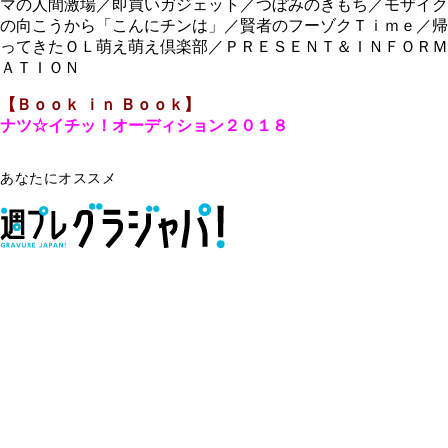
マの人間激場／即買いガジェット／つぼみのきもち／モザイク
の向こうから「こんにチンは」／賢者のフーゾクＴｉｍｅ／帰
ってきたＯＬ萌え萌え倶楽部／ＰＲＥＳＥＮＴ＆ＩＮＦＯＲＭ
ＡＴＩＯＮ
【Ｂｏｏｋ ｉｎ Ｂｏｏｋ】
ナツ☆イチッ！オーディション２０１８
あなたにオススメ