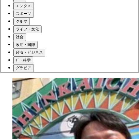
エンタメ
スポーツ
クルマ
ライフ・文化
社会
政治・国際
経済・ビジネス
IT・科学
グラビア