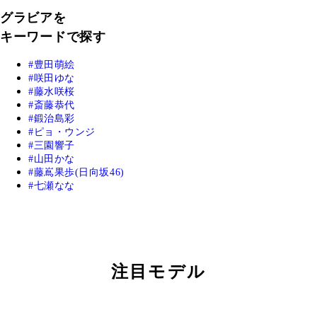
グラビアを
キーワードで探す
豊田萌絵
咲田ゆな
藤水咲桜
斎藤恭代
鍛治島彩
ピョ・ウンジ
三園響子
山田かな
藤嶌果歩(日向坂46)
七瀬なな
注目モデル