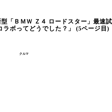
型「ＢＭＷ Ｚ４ ロードスター」最速
ラボってどうでした？」 (5ページ目)
クルマ