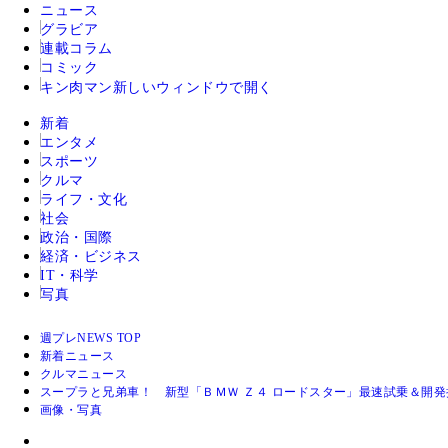
ニュース
グラビア
連載コラム
コミック
キン肉マン
新しいウィンドウで開く
新着
エンタメ
スポーツ
クルマ
ライフ・文化
社会
政治・国際
経済・ビジネス
IT・科学
写真
週プレNEWS TOP
新着ニュース
クルマニュース
スープラと兄弟車！ 新型「ＢＭＷ Ｚ４ ロードスター」最速試乗＆開
画像・写真