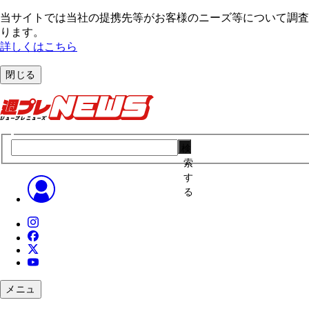
当サイトでは当社の提携先等がお客様のニーズ等について調査・
ります。
詳しくはこちら
閉じる
検
索
す
る
メニュ