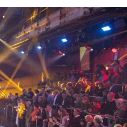
ム７.０」を搭載
が良さそうなキビキビとした印象がいっそう増している。現段
ン：３.０Ｌ直列６気筒ガソリンターボ◯駆動方式：ＦＲ◯最高
る