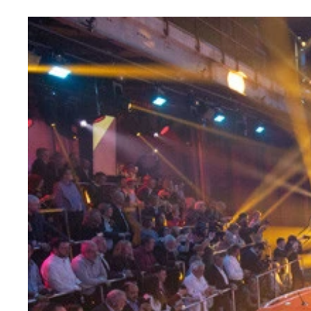
ドライバー寄りに傾いたインパネは、操作性を考慮
先代よりもホイールベースが短くなった新生Ｚ４。
ＢＭＷ Ｚ４ ロードスター（Ｍ４０ｉ）◯全長×全
自動開閉式のソフトトップを採用！！
エントリーグレードは２.０Ｌ直４ターボエンジン
クーペモデルのアナウンスはなく、当面はロードス
３４０ＰＳ◯最大トルク：４５.９ｋｇｍ