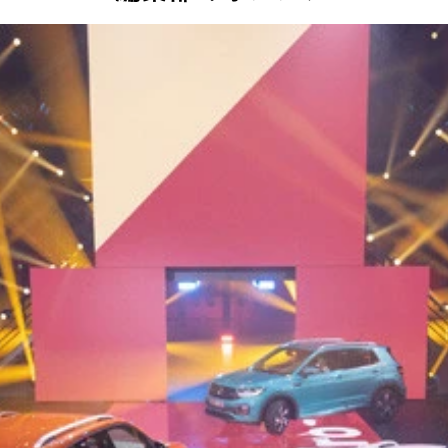
したＢＭＷ伝統のデザイン。最新の「オペレーティングシステ
優雅なロングノーズが目立たなくなったが、代わりに運動神経
幅×全高：４３２４ｍｍ×１８６４ｍｍ×１３０４ｍｍ◯エンジ
だが、最上位の「Ｍ４０ｉ」は、３.０Ｌの直６ターボを搭載す
ターのみが展開される予定だ