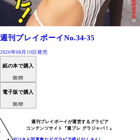
週刊プレイボーイNo.34-35
2026年08月10日発売
紙の本で購入
開/閉
電子版で購入
開/閉
週刊プレイボーイが運営するグラビア
コンテンツサイト『週プレ グラジャパ！』
デジタル写真集などグラビア盛りだくさん!