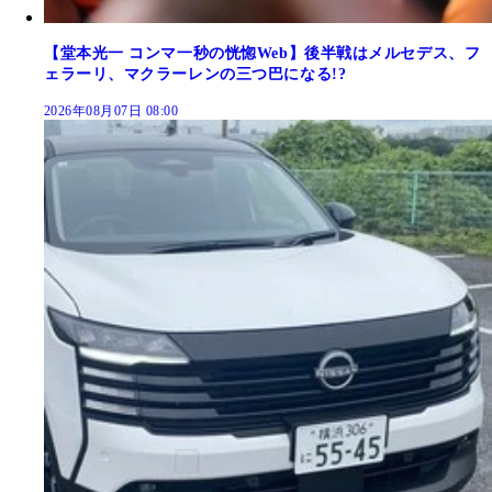
【堂本光一 コンマ一秒の恍惚Web】後半戦はメルセデス、フ
ェラーリ、マクラーレンの三つ巴になる!?
2026年08月07日 08:00