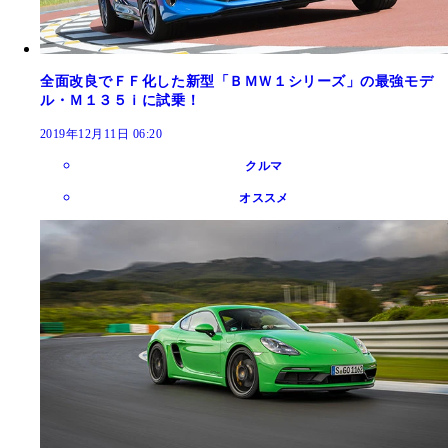
全面改良でＦＦ化した新型「ＢＭＷ１シリーズ」の最強モデ
ル・Ｍ１３５ｉに試乗！
2019年12月11日 06:20
クルマ
オススメ