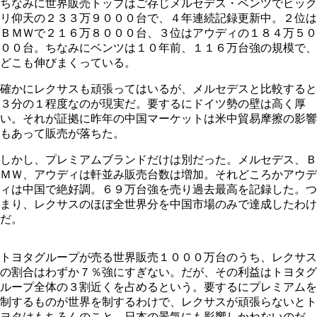
ちなみに世界販売トップはご存じメルセデス・ベンツでビック
リ仰天の２３３万９０００台で、４年連続記録更新中。２位は
ＢＭＷで２１６万８０００台、３位はアウディの１８４万５０
００台。ちなみにベンツは１０年前、１１６万台強の規模で、
どこも伸びまくっている。
確かにレクサスも頑張ってはいるが、メルセデスと比較すると
３分の１程度なのが現実だ。要するにドイツ勢の壁は高く厚
い。それが証拠に昨年の中国マーケットは米中貿易摩擦の影響
もあって販売が落ちた。
しかし、プレミアムブランドだけは別だった。メルセデス、Ｂ
ＭＷ、アウディは軒並み販売台数は増加。それどころかアウデ
ィは中国で絶好調。６９万台強を売り過去最高を記録した。つ
まり、レクサスのほぼ全世界分を中国市場のみで達成したわけ
だ。
トヨタグループが売る世界販売１０００万台のうち、レクサス
の割合はわずか７％強にすぎない。だが、その利益はトヨタグ
ループ全体の３割近くを占めるという。要するにプレミアムを
制するものが世界を制するわけで、レクサスが頑張らないとト
ヨタはもちろんのこと、日本の景気にも影響しかねないのだ。