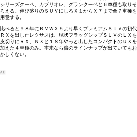
シリーズクーペ、カブリオレ、グランクーペと６車種も取りそ
ろえる。伸び盛りのＳＵＶにしろＸ１からＸ７まで全７車種を
用意する。
比べると９８年にＢＭＷＸ５より早くプレミアムＳＵＶの初代
ＲＸを出したレクサスは、現状フラッグシップＳＵＶのＬＸを
皮切りにＲＸ、ＮＸと１８年やっと出したコンパクトのＵＸを
加えた４車種のみ。本来なら倍のラインナップが出ていてもお
かしくない。