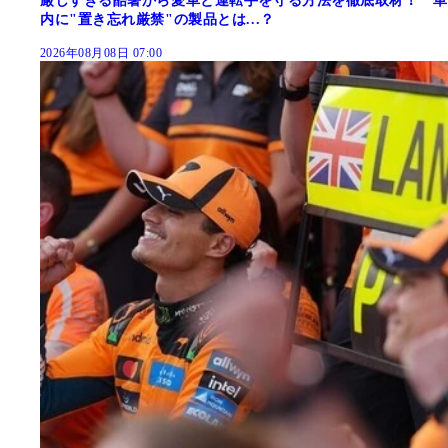
厳しすぎる酷暑から愛車と運転手を守る方法を徹底取材！ 車
内に"置き忘れ厳禁"の製品とは...？
2026年08月08日 07:00