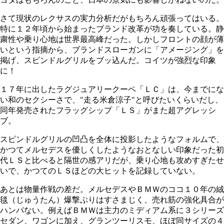
さて現状のレクサスの実力分析だがもちろん頑張ってはいる。
特に１２年頃から始まったブランド改革が功を奏している。静
粛性や乗り心地は世界最高峰だった。しかしフロントの顔が薄
いという指摘から、ブランドスローガンに「アメージング」を
掲げ、スピンドルグリルをブッ込んだ。コイツが強烈な印象
に！
１７年に出したラグジュアリークーペ「ＬＣ」は、今までにな
い和のセクシーさで、"走る米倉涼子"と呼びたいくらいだし、
同年発売されたフラッグシップ「ＬＳ」がまた超アグレッシ
ブ。
スピンドルグリルの凹凸を全体に投影したようなフォルムで、
かつてメルセデスを優しくしたようなおとなしい印象だった初
代ＬＳと比べると隔世の感アリだが、乗り心地も攻めすぎたせ
いで、かつてのＬＳほどの大ヒットを記録していない。
あとは物量作戦の差だ。メルセデスやＢＭＷのココ１０年の絨
毯（じゅうたん）爆撃ぶりはすさまじく、売れ筋の強化具合が
ハンパない。例えばＢＭＷは主力のミディアム系に３シリーズ
セダン、ワゴンに加え、グランツーリスモ、ほぼ同サイズの４