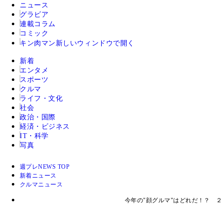
ニュース
グラビア
連載コラム
コミック
キン肉マン
新しいウィンドウで開く
新着
エンタメ
スポーツ
クルマ
ライフ・文化
社会
政治・国際
経済・ビジネス
IT・科学
写真
週プレNEWS TOP
新着ニュース
クルマニュース
今年の"顔グルマ"はどれだ！？