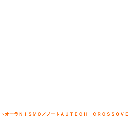
トオーラＮＩＳＭＯ／ノートＡＵＴＥＣＨ ＣＲＯＳＳＯＶＥ