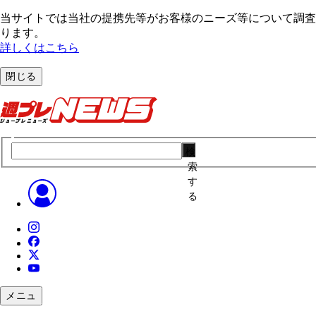
当サイトでは当社の提携先等がお客様のニーズ等について調査・
ります。
詳しくはこちら
閉じる
検
索
す
る
メニュ