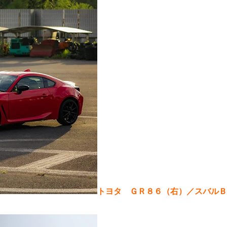
トヨタ ＧＲ８６（右）／スバルＢ