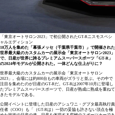
「東京オートサロン2023」で初公開されたGT-Rニスモスペシ
ャルエディション
18万人を集めた「幕張メッセ（千葉県千葉市）」で開催された
世界最大級のカスタムカーの展示会「東京オートサロン2023」
で、日産が世界に誇るプレミアムスーパースポーツ「GT-R」
の2024年モデルが公開された。一体どんな仕上がりに？
世界最大級のカスタムカーの展示会「東京オートサロン
2023」。会場には約800台もの車両がズラリと並ぶ。その中で
注目を集めたのが日産のGT-Rだ。GT-Rは2007年10月に登場し
たプレミアムスーパースポーツで、日産が熟成に熟成を重ねて
きたモデルである。
公開イベントに登壇した日産のアシュワニ・グプタ最高執行責
任者（COO）も「（GT-Rは）一切の妥協も許さない頂点を極
めた技術の日産の魂。日産を体現する究極のスポーツカーであ