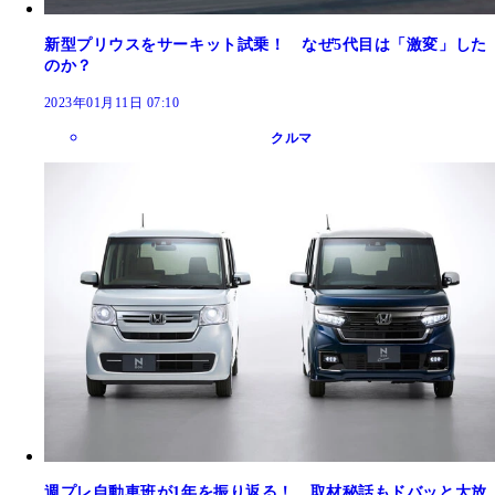
新型プリウスをサーキット試乗！ なぜ5代目は「激変」した
のか？
2023年01月11日 07:10
クルマ
週プレ自動車班が1年を振り返る！ 取材秘話もドバッと大放