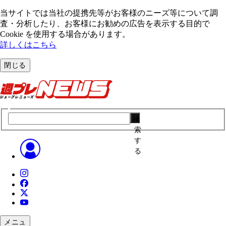
当サイトでは当社の提携先等がお客様のニーズ等について調
査・分析したり、お客様にお勧めの広告を表⽰する⽬的で
Cookie を使⽤する場合があります。
詳しくはこちら
閉じる
検
索
す
る
メニュ