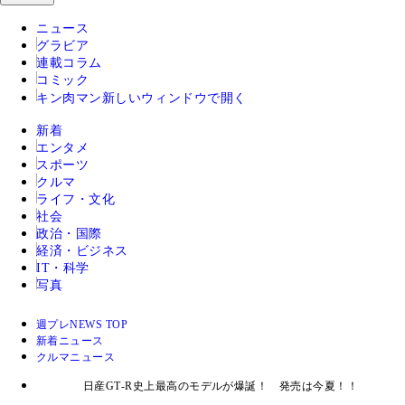
ニュース
グラビア
連載コラム
コミック
キン肉マン
新しいウィンドウで開く
新着
エンタメ
スポーツ
クルマ
ライフ・文化
社会
政治・国際
経済・ビジネス
IT・科学
写真
週プレNEWS TOP
新着ニュース
クルマニュース
日産GT‐R史上最高のモデルが爆誕！ 発売は今夏！！