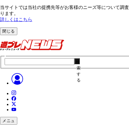
当サイトでは当社の提携先等がお客様のニーズ等について調査・
ります。
詳しくはこちら
閉じる
検
索
す
る
メニュ