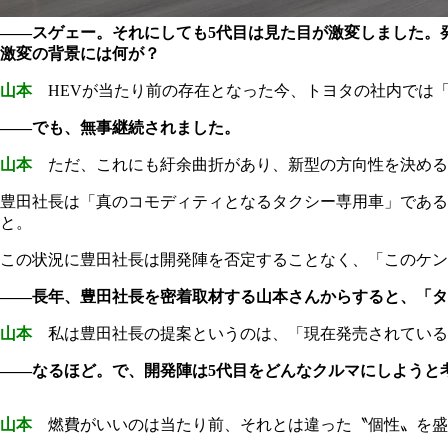
――スゲェー。それにしても5代目は見た目が激変しました。
激変の背景には何が？
山本
HEVが当たり前の存在となった今、トヨタの社内では
――でも、無事継続されました。
山本
ただ、これにも紆余曲折があり、新型の方向性を決める
豊田社長は「真のコモディティとなるタクシー専用車」である
と。
この状況に豊田社長は開発陣を否定することなく、「このケン
――長年、豊田社長を密着取材する山本さんからすると、「タ
山本
私は豊田社長の提案というのは、「現在発売されているトヨ
――なるほど。で、開発陣は5代目をどんなクルマにしようと
山本
燃費がいいのは当たり前、それとは違った〝個性〟を盛