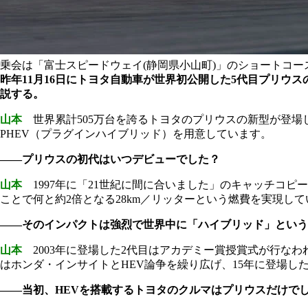
乗会は「富士スピードウェイ(静岡県小山町)」のショートコー
昨年11月16日にトヨタ自動車が世界初公開した5代目プリ
説する。
山本
世界累計505万台を誇るトヨタのプリウスの新型が登場し
PHEV（プラグインハイブリッド）を用意しています。
――プリウスの初代はいつデビューでした？
山本
1997年に「21世紀に間に合いました」のキャッチコピ
ことで何と約2倍となる28km／リッターという燃費を実現し
――そのインパクトは強烈で世界中に「ハイブリッド」という
山本
2003年に登場した2代目はアカデミー賞授賞式が行な
はホンダ・インサイトとHEV論争を繰り広げ、15年に登場し
――当初、HEVを搭載するトヨタのクルマはプリウスだけで