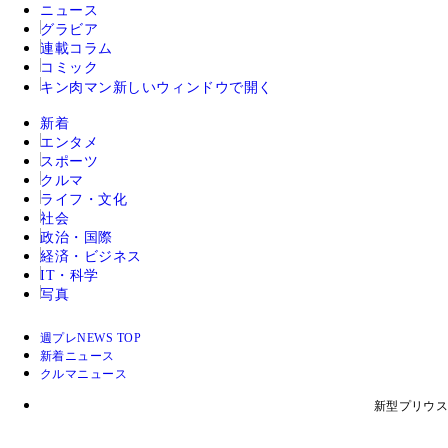
ニュース
グラビア
連載コラム
コミック
キン肉マン
新しいウィンドウで開く
新着
エンタメ
スポーツ
クルマ
ライフ・文化
社会
政治・国際
経済・ビジネス
IT・科学
写真
週プレNEWS TOP
新着ニュース
クルマニュース
新型プリウス