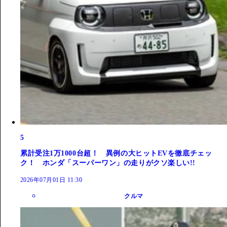
5
累計受注1万1000台超！ 異例の大ヒットEVを徹底チェッ
ク！ ホンダ「スーパーワン」の走りがクソ楽しい!!
2026年07月01日 11:30
クルマ