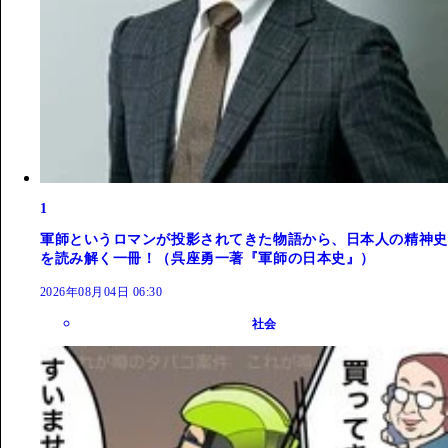
1
軍師というロマンが投影されてきた物語から、日本人の精神史
を読み解く一冊！（呉座勇一著『軍師の日本史』）
2026年08月04日 06:30
社会