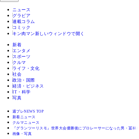
ニュース
グラビア
連載コラム
コミック
キン肉マン
新しいウィンドウで開く
新着
エンタメ
スポーツ
クルマ
ライフ・文化
社会
政治・国際
経済・ビジネス
IT・科学
写真
週プレNEWS TOP
新着ニュース
クルマニュース
『グランツーリスモ』世界大会優勝後にプロレーサーになった男・冨林
画像・写真