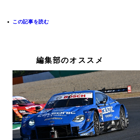
この記事を読む
映画『グランツーリスモ』9月15日、全国の映画館
「初めて実車でレースしたとき、感動したんです。
モータースポーツ好きの父に連れられ、幼い頃から
んてわかり やすいんだ！』って」と語る冨林勇佑
ス会場に足を運んでいた。後ろは＂ミスターGT＂
編集部のオススメ
ーサーの脇阪寿一氏