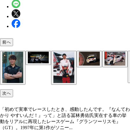
前へ
PlayStation 5/PlayStation 4用ソフト『グランツーリ
のゲーム画面。一瞬、リアルレースと見間違うほど
ラフィックだ (c)2023 Sony Interactive Entertainment In
もてぎスーパー耐久。スーパーGTシリーズチャン
スーパーGT第5戦鈴鹿のワンシーン
Developed by Polyphony Digital Inc.＂Gran Turismo＂l
を目標に、日々鍛錬を積んでいる
are registered trademarks or trademarks of Sony Interactiv
Entertainment Inc. Manufacturers, cars, names, brands an
次へ
associated imagery featured in this game in some cases in
trademarks and/or copyrighted materials of their respecti
owners. Any depiction or recreation of real-world location
「初めて実車でレースしたとき、感動したんです。『なんてわ
entities, businesses, or organizations is not intended to be 
かり やすいんだ！』って」と語る冨林勇佑氏実在する車の挙
imply any sponsorship or endorsement of this game by su
動をリアルに再現したレースゲーム『グランツーリスモ』
party or parties. All rights reserved.
（GT）。1997年に第1作がソニー...