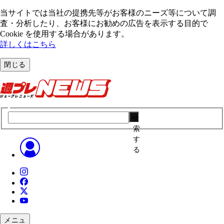
当サイトでは当社の提携先等がお客様のニーズ等について調
査・分析したり、お客様にお勧めの広告を表⽰する⽬的で
Cookie を使⽤する場合があります。
詳しくはこちら
閉じる
検
索
す
る
メニュ