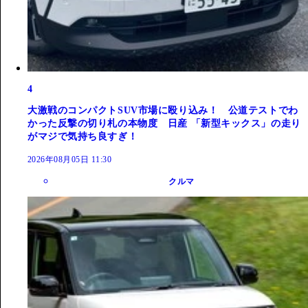
4
大激戦のコンパクトSUV市場に殴り込み！ 公道テストでわ
かった反撃の切り札の本物度 日産 「新型キックス」の走り
がマジで気持ち良すぎ！
2026年08月05日 11:30
クルマ