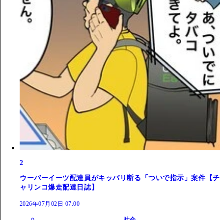
2
ウーバーイーツ配達員がキッパリ断る「ついで指示」案件【チ
ャリンコ爆走配達日誌】
2026年07月02日 07:00
社会