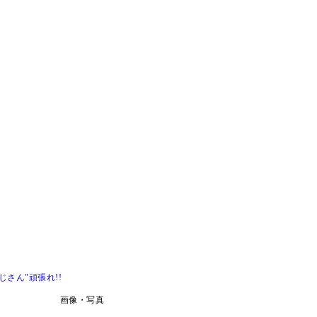
さん"頑張れ!!
画像・写真