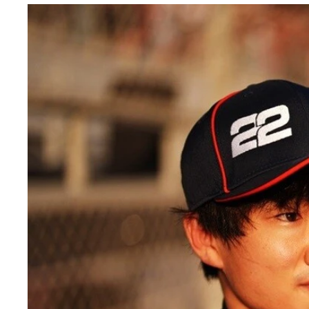
フェラーリ移籍1年目は表彰台ゼロと不本意な結果に
通算32勝を挙げるアロンソだが、2013年のスペ
「アロンソ選手とホンダがともにF1チャンピオン
になる
ている