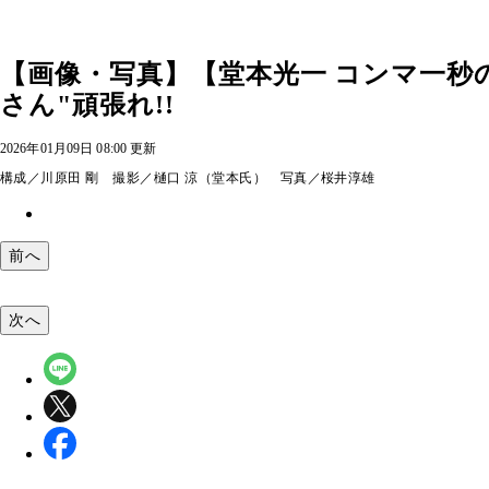
【画像・写真】【堂本光一 コンマ一秒
さん"頑張れ!!
2026年01月09日 08:00 更新
構成／川原田 剛 撮影／樋口 涼（堂本氏） 写真／桜井淳雄
前へ
次へ