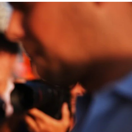
月7日に41歳になった7度の世界王者にとって今シーズンは勝
ール変更が実施される26年を好機ととらえ、「勝ちたい」と意欲を