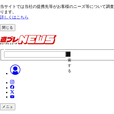
当サイトでは当社の提携先等がお客様のニーズ等について調査・
ります。
詳しくはこちら
閉じる
検
索
す
る
メニュ