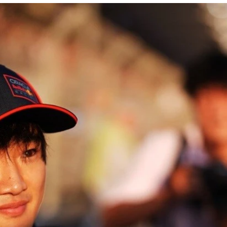
終わり、「最悪のシーズン」と振り返るハミルトン。2026年1
インGP以来、200戦以上も勝利から遠ざかっている。大きなル
を獲ってくれたら最高ですね」と語る堂本光一