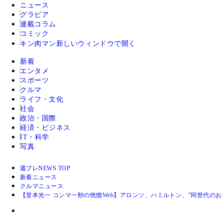
ニュース
グラビア
連載コラム
コミック
キン肉マン
新しいウィンドウで開く
新着
エンタメ
スポーツ
クルマ
ライフ・文化
社会
政治・国際
経済・ビジネス
IT・科学
写真
週プレNEWS TOP
新着ニュース
クルマニュース
【堂本光一 コンマ一秒の恍惚Web】アロンソ、ハミルトン、"同世代のおじ