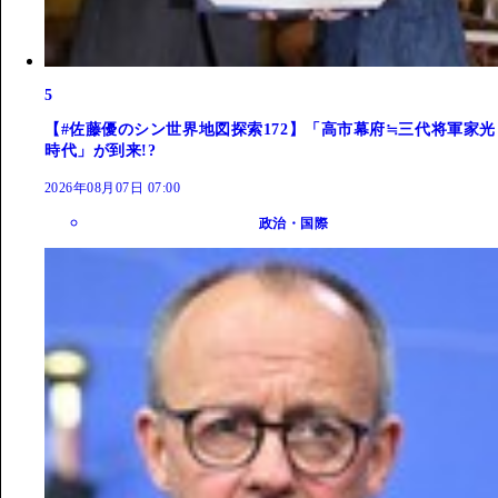
5
【#佐藤優のシン世界地図探索172】「高市幕府≒三代将軍家光
時代」が到来!?
2026年08月07日 07:00
政治・国際