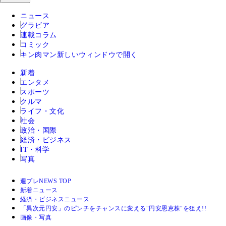
ニュース
グラビア
連載コラム
コミック
キン肉マン
新しいウィンドウで開く
新着
エンタメ
スポーツ
クルマ
ライフ・文化
社会
政治・国際
経済・ビジネス
IT・科学
写真
週プレNEWS TOP
新着ニュース
経済・ビジネスニュース
「異次元円安」のピンチをチャンスに変える"円安恩恵株"を狙え!!
画像・写真