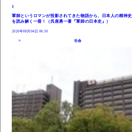
1
軍師というロマンが投影されてきた物語から、日本人の精神史
を読み解く一冊！（呉座勇一著『軍師の日本史』）
2026年08月04日 06:30
社会