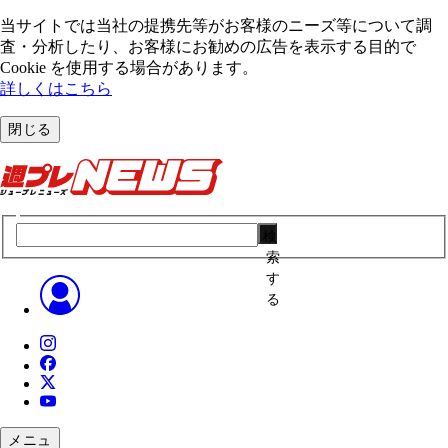
当サイトでは当社の提携先等がお客様のニーズ等について調
査・分析したり、お客様にお勧めの広告を表⽰する⽬的で
Cookie を使⽤する場合があります。
詳しくはこちら
閉じる
検
索
す
る
メニュ