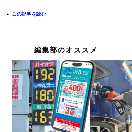
最大でPontaポイントが5％還元になる「Pontaパス
る
ト」も展開中！
この記事を読む
編集部のオススメ
【dカード GOLD（年会費／1万1000円）】ドコモ
【au PAY ゴールドカード（年会費／1万1000円）】
【セブンカード・プラス（年会費／無料）】nanac
【ローソンPontaプラス（年会費／無料）】ローソ
【JQ CARD セゾンGOLD（年会費／1万1000円）
【セゾンパール・アメリカン・エキスプレス?・カ
【三井住友カード（年会費／無料）】セブン、ロー
【三菱UFJカード（年会費／無料）】各種条件をク
【SAISON GOLD Premium（年会費／1万1000円
料金プラン「eximoポイ活」に本カードを支払い設
通信料金プランである「auマネ活プラン＋」の支
ントが最大13％還元となる高還元クレカ。今なら
お買い物でPontaポイントを最大6％還元。ローソン
ン、ファミマ、ローソンで永久不滅ポイントを2.5
（年会費／年1回の利用で無料）】本カードをスマ
ン、セイコーマートなどでのお買い物が通常7％還
した場合は、セブンとローソンで1000円につきグ
ン、ローソン、マクドナルド、スターバックスなど
ことで、カード決済時はdポイントが最大11％還元
設定することでPontaポイントが5％還元（還元上限
3100ポイント獲得できる新入会キャンペーンも強
でも1％還元という全方位で高還元なスペック。U-N
元。Netflixやディスニープラスなどの動画サブスク
QUICPayで決済することでコンビニやファミレス
在、セブンで開催中のキャンペーンでは最大10％
ルポイントを最大15％還元。通常でも5.5％還元。
永久不滅ポイントを最大5％還元。最高1000万円の
上限：月5000円）。この還元率は終了時期未定の
1500円）。こちらも各種決済が対象となり、auの
ブン＆アイグループ以外に、JCB加盟店の支払いで
やハウスクリーニングのおそうじ本舗の優待特典も
2.5％還元。さらにアマゾンや携帯料金も1.5％還元
ストフードなどどこでも2％還元。新規入会キャン
吉野家、サイゼリヤ、ガストも常時7％還元です！
会キャンペーンでは、最大1万円相当のポイントを
海外旅行傷害保険、空港ラウンジ無料の付帯特典も
ペーン限定ですが、コンビニやレストランなど各種
金は10％還元。新規入会＆利用特典で最大2万ポイ
イントを獲得できる
仕様！
では8000円相当のポイントを進呈！
です！
いも対象。ドコモの通信料金は10％還元
プレゼントされる超得キャンペーンを開催中