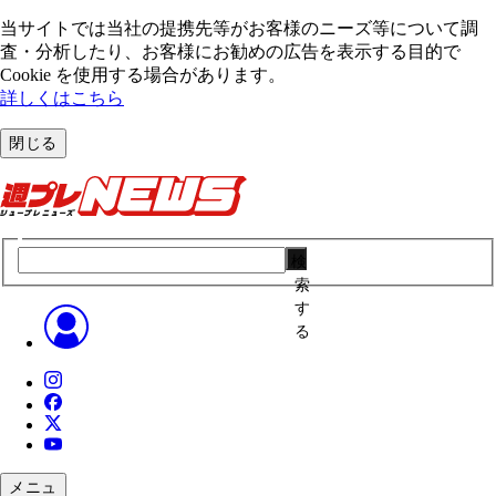
当サイトでは当社の提携先等がお客様のニーズ等について調
査・分析したり、お客様にお勧めの広告を表⽰する⽬的で
Cookie を使⽤する場合があります。
詳しくはこちら
閉じる
検
索
す
る
メニュ