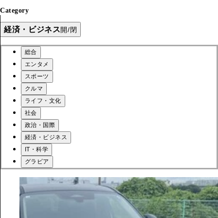
Category
経済・ビジネス
開/閉
総合
エンタメ
スポーツ
クルマ
ライフ・文化
社会
政治・国際
経済・ビジネス
IT・科学
グラビア