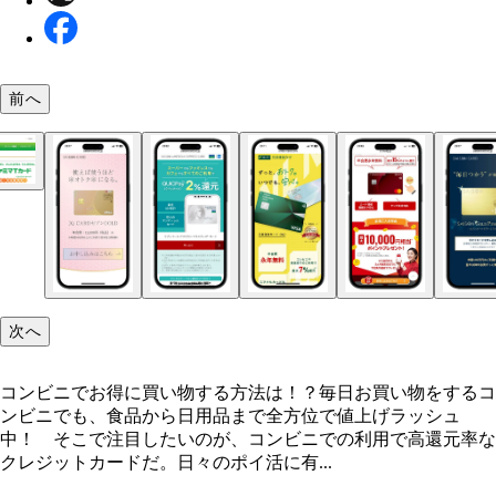
前へ
コンビニでお得に買い物する方法は！？
貯めたポイントは消費することが正義！ 有効期限
ファミリーマートの系列クレカである「ファミマT
定されていない永久不滅ポイントはポイントの消費
ド」が、今年1月で新規入会受け付けを終了。しか
【毎日がクーポンラッシュ！ 大手3コンビニの公
れがち。ポイントで支払いができる『セゾンポイン
在利用中のユーザーは、継続して決済可能。今後は
リ】■セブン－イレブン アプリ限定のクーポンや
ール』やポイント交換などでガンガン消費しましょ
ァミペイとの連携で高還元かつ独自のオトク要素が
ンペーンが充実。三井住友カードと連携したVポイ
した後継クレカの登場に期待です！
のキャンペーンも本アプリを利用することが条件。
ンマイル、nanacoポイントも本アプリから利用でき
次へ
ローソン dポイント、Pontaポイントに対応してお
KDDIはローソンでのサービスが大充実です！ （
アプリ内からこれらのコード決済アプリを起動する
条件ナシで常時1.5%還元のタッチ決済！ Suica機
コンビニでお得に買い物する方法は！？毎日お買い物をするコ
KDDIの基本料0円の通信料金プラン「povo2.0」。
も可能。クーポンやキャンペーン、スタンプラリー
載する「ビックカメラSuicaカード」（年1回の利用
ンビニでも、食品から日用品まで全方位で値上げラッシュ
ンに来店するだけで100MB（月10回）のデータ容
のサービスを展開中 ■ファミリーマート クーポ
会費無料）をオートチャージ設定し、スマホやカー
中！ そこで注目したいのが、コンビニでの利用で高還元率な
らえる独自サービスを展開中。（右）「Pontaパス
キャンペーンもありつつ、ファミマ独自のチャージ
のもので利用すれば、JREポイントが常に1.5％還
クレジットカードだ。日々のポイ活に有...
額548円）は、ローソンで使える600円相当のクー
ード決済であるファミペイを利用できるのが特徴。
まったJREポイントはSuicaにチャージ、グリーン
毎月進呈。さらにローソンでauPAY支払いをした
リはdポイント、楽天ポイント、Vポイントに対応
換などポイントの使い勝手も優秀です！