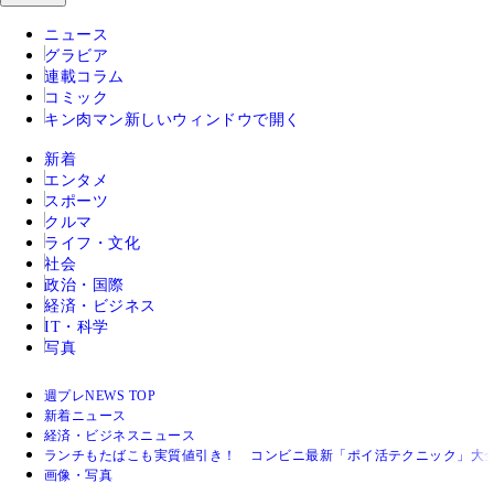
ニュース
グラビア
連載コラム
コミック
キン肉マン
新しいウィンドウで開く
新着
エンタメ
スポーツ
クルマ
ライフ・文化
社会
政治・国際
経済・ビジネス
IT・科学
写真
週プレNEWS TOP
新着ニュース
経済・ビジネスニュース
ランチもたばこも実質値引き！ コンビニ最新「ポイ活テクニック」大
画像・写真