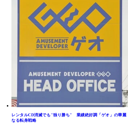
レンタルCD消滅でも"独り勝ち" 業績絶好調「ゲオ」の華麗
なる転身戦略