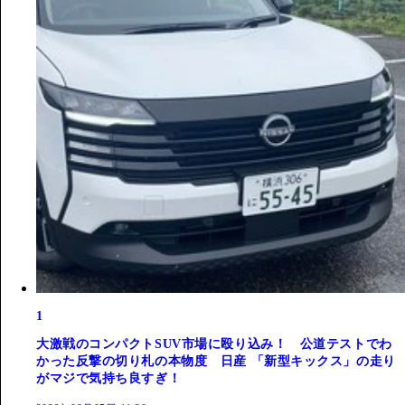
1
大激戦のコンパクトSUV市場に殴り込み！ 公道テストでわ
かった反撃の切り札の本物度 日産 「新型キックス」の走り
がマジで気持ち良すぎ！