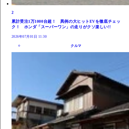
2
累計受注1万1000台超！ 異例の大ヒットEVを徹底チェッ
ク！ ホンダ「スーパーワン」の走りがクソ楽しい!!
2026年07月01日 11:30
クルマ