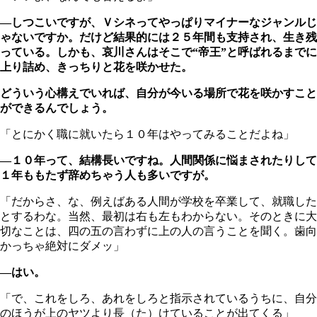
―しつこいですが、Ｖシネってやっぱりマイナーなジャンルじ
ゃないですか。だけど結果的には２５年間も支持され、生き残
っている。しかも、哀川さんはそこで“帝王”と呼ばれるまでに
上り詰め、きっちりと花を咲かせた。
どういう心構えでいれば、自分が今いる場所で花を咲かすこと
ができるんでしょう。
「とにかく職に就いたら１０年はやってみることだよね」
―１０年って、結構長いですね。人間関係に悩まされたりして
１年ももたず辞めちゃう人も多いですが。
「だからさ、な、例えばある人間が学校を卒業して、就職した
とするわな。当然、最初は右も左もわからない。そのときに大
切なことは、四の五の言わずに上の人の言うことを聞く。歯向
かっちゃ絶対にダメッ」
―はい。
「で、これをしろ、あれをしろと指示されているうちに、自分
のほうが上のヤツより長（た）けていることが出てくる」