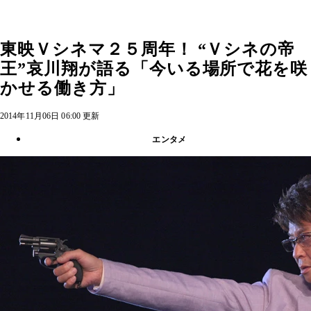
東映Ｖシネマ２５周年！ “Ｖシネの帝
王”哀川翔が語る「今いる場所で花を咲
かせる働き方」
2014年11月06日 06:00 更新
エンタメ