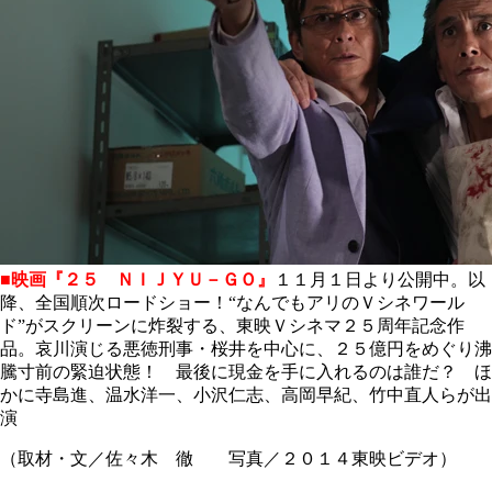
■映画『２５ ＮＩＪＹＵ－ＧＯ』
１１月１日より公開中。以
降、全国順次ロードショー！“なんでもアリのＶシネワール
ド”がスクリーンに炸裂する、東映Ｖシネマ２５周年記念作
品。哀川演じる悪徳刑事・桜井を中心に、２５億円をめぐり沸
騰寸前の緊迫状態！ 最後に現金を手に入れるのは誰だ？ ほ
かに寺島進、温水洋一、小沢仁志、高岡早紀、竹中直人らが出
演
（取材・文／佐々木 徹 写真／２０１４東映ビデオ）