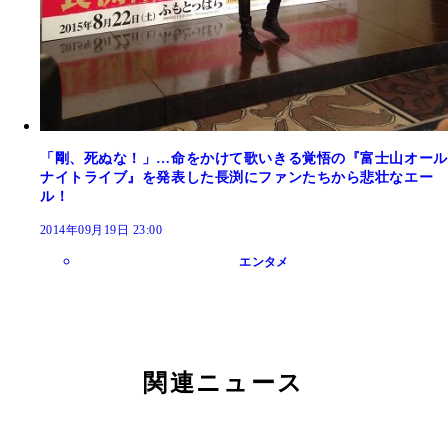
「剛、死ぬな！」…命をかけて歌いきる覚悟の『富士山オール
ナイトライブ』を発表した長渕にファンたちから悲壮なエー
ル！
2014年09月19日 23:00
エンタメ
関連ニュース