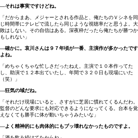
―それは事実ですけどね。
「だからまあ、メジャーとされる作品と、俺たちのＶシネを同
じ時間帯にテレビで流したら同じような視聴率だと思うよ。大
敗はしない。その自信はある。深夜枠だったら俺たちが勝つか
もしれない」
―確かに。哀川さんは９７年頃が一番、主演作が多かったです
よね。
「めちゃくちゃな忙しさだったねえ。主演で１０本作ってた
し、助演で１２本出ていたし、年間で３２０日も現場にいた
（笑）」
―狂気の域だね。
「それだけ現場にいると、さすがに芝居に慣れてくるんだわ。
監督のどんな要求にも対応できるようになってくる。台本を覚
えなくても勝手に体が動いちゃうみたいな」
―よく精神的にも肉体的にもブッ壊れなかったものですよ。
「酒を飲み続けてたからね」