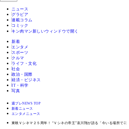
ニュース
グラビア
連載コラム
コミック
キン肉マン
新しいウィンドウで開く
新着
エンタメ
スポーツ
クルマ
ライフ・文化
社会
政治・国際
経済・ビジネス
IT・科学
写真
週プレNEWS TOP
新着ニュース
エンタメニュース
東映Ｖシネマ２５周年！ “Ｖシネの帝王”哀川翔が語る「今いる場所で花