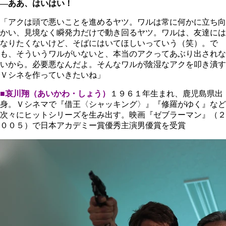
―ああ、はいはい！
「アクは頭で悪いことを進めるヤツ。ワルは常に何かに立ち向
かい、見境なく瞬発力だけで動き回るヤツ。ワルは、友達には
なりたくないけど、そばにはいてほしいっていう（笑）。で
も、そういうワルがいないと、本当のアクってあぶり出されな
いから。必要悪なんだよ。そんなワルが陰湿なアクを叩き潰す
Ｖシネを作っていきたいね」
■哀川翔（あいかわ・しょう）
１９６１年生まれ、鹿児島県出
身。Ｖシネマで『借王〈シャッキング〉』『修羅がゆく』など
次々にヒットシリーズを生み出す。映画『ゼブラーマン』（２
００５）で日本アカデミー賞優秀主演男優賞を受賞