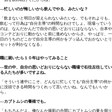
―忙しいのが悔しいから飲んでやる、みたいな？
「飲まないと明日が迎えられないみたいな。でもそれよりも、
飲むって行為は“自分主導”の時間なわけでしょ。現場っていう
のは、なんだかんだで自分の思いどおりにはならない。台本や
コンテどおりに動かないと前に進めないからさ。やっぱり、一
日のうちのどこかで自分主導の何かをブッ込んでおかないとリ
セットが利かなくなる」
職に就いたら１０年はやってみること
―世の中、自分の思いどおりにならない職場で右往左往してい
る人たちが多いですよね。
「そういう連中にこそ、どんなに忙しくても“自分主導”の何か
に没頭できる時間をつくれって言いたいね。なんでもいいか
ら」
―カブトムシの養殖でも。
「もちろんだよ。俺なんか撮影の合間にカブトムシの巣を掘り