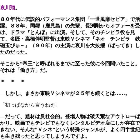
哀川翔
。
８０年代に伝説的パフォーマンス集団「一世風靡セピア」で活
躍。８８年、同郷（鹿児島）の先輩、長渕剛からオファーを受
け、ドラマ『とんぼ』に出演。そして、そのチンピラ役を見
て、名匠・高橋伴明監督は東映Ｖシネマ『ネオ チンピラ 鉄
砲玉ぴゅ～』（９０年）の主演に哀川を大抜擢（ばってき）し
たのだった。
そこから“帝王”と呼ばれるまでに至った彼に今回聞いたこと。
それは「働き方」だ。
＊ ＊ ＊
―しかし、まさか東映Ｖシネマが２５年も続くとは……。
「初っぱなから言うねえ」
―だって、題材は反社会的。登場人物は破天荒なアウトローば
かり。映画でもテレビでもなくレンタルビデオ店にしか存在で
きない、そんな“Ｖシネ”という特殊ジャンルが、よく四半世紀
も生き残ったと思ってしまうんですよ。