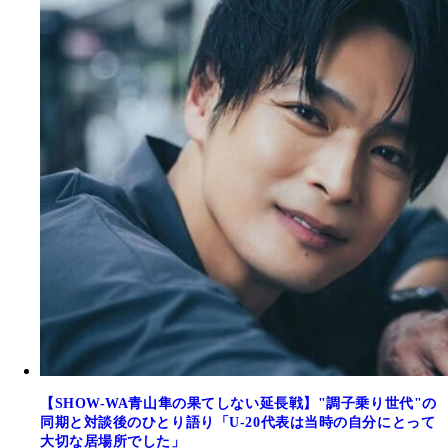
【SHOW-WA青山隼の果てしない延長戦】"調子乗り世代"の
同期と対談後のひとり語り「U-20代表は当時の自分にとって
大切な居場所でした」