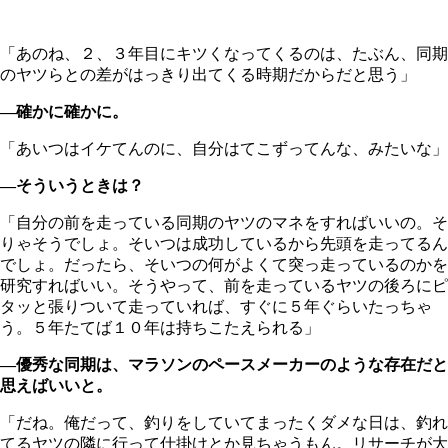
「あのね、２、３年目にキツくなってくるのは、たぶん、同期
のヤツらとの差がはっきり出てくる時期だからだと思う」
―確かに確かに。
「あいつはイケてんのに、自分はてこずってんな、みたいな」
―そういうときは？
「自分の前を走っている同期のヤツのマネをすればいいの。そ
りゃそうでしょ。そいつは成功しているから先頭を走ってるん
でしょ。だったら、そいつの何がよくて突っ走っているのかを
研究すればいい。そうやって、前を走っているヤツの後ろにピ
タッと張りついて走っていれば、すぐに５年ぐらいたっちゃ
う。５年たてば１０年は持ちこたえられる」
―優秀な同期は、マラソンのペースメーカーのような存在だと
思えばいいと。
「だね。俺だって、釣りをしていてまったくダメな日は、釣れ
てるヤツの隣に行って仕掛けとか見ちゃうもん。リサーチが大