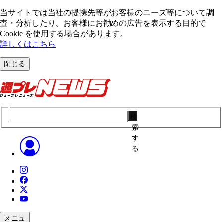
当サイトでは当社の提携先等がお客様のニーズ等について調
査・分析したり、お客様にお勧めの広告を表⽰する⽬的で
Cookie を使⽤する場合があります。
詳しくはこちら
閉じる
検
索
す
る
メニュ