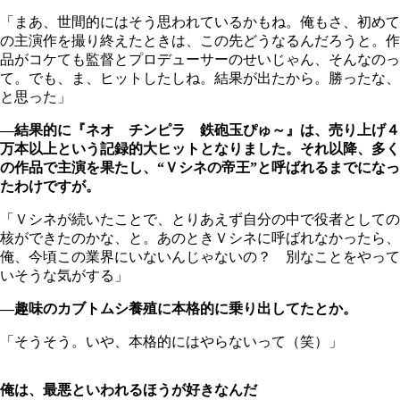
「まあ、世間的にはそう思われているかもね。俺もさ、初めて
の主演作を撮り終えたときは、この先どうなるんだろうと。作
品がコケても監督とプロデューサーのせいじゃん、そんなのっ
て。でも、ま、ヒットしたしね。結果が出たから。勝ったな、
と思った」
―結果的に『ネオ チンピラ 鉄砲玉ぴゅ～』は、売り上げ４
万本以上という記録的大ヒットとなりました。それ以降、多く
の作品で主演を果たし、“Ｖシネの帝王”と呼ばれるまでになっ
たわけですが。
「Ｖシネが続いたことで、とりあえず自分の中で役者としての
核ができたのかな、と。あのときＶシネに呼ばれなかったら、
俺、今頃この業界にいないんじゃないの？ 別なことをやって
いそうな気がする」
―趣味のカブトムシ養殖に本格的に乗り出してたとか。
「そうそう。いや、本格的にはやらないって（笑）」
俺は、最悪といわれるほうが好きなんだ