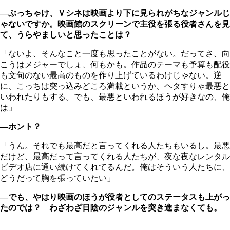
―ぶっちゃけ、Ｖシネは映画より下に見られがちなジャンルじ
ゃないですか。映画館のスクリーンで主役を張る役者さんを見
て、うらやましいと思ったことは？
「ないよ、そんなこと一度も思ったことがない。だってさ、向
こうはメジャーでしょ、何もかも。作品のテーマも予算も配役
も文句のない最高のものを作り上げているわけじゃない。逆
に、こっちは突っ込みどころ満載というか、ヘタすりゃ最悪と
いわれたりもする。でも、最悪といわれるほうが好きなの、俺
は」
―ホント？
「うん。それでも最高だと言ってくれる人たちもいるし。最悪
だけど、最高だって言ってくれる人たちが、夜な夜なレンタル
ビデオ店に通い続けてくれてるんだ。俺はそういう人たちに、
どうだって胸を張っていたい」
―でも、やはり映画のほうが役者としてのステータスも上がっ
たのでは？ わざわざ日陰のジャンルを突き進まなくても。