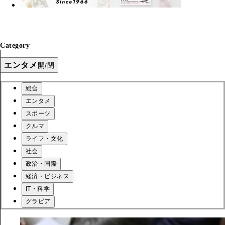
Category
エンタメ
開/閉
総合
エンタメ
スポーツ
クルマ
ライフ・文化
社会
政治・国際
経済・ビジネス
IT・科学
グラビア