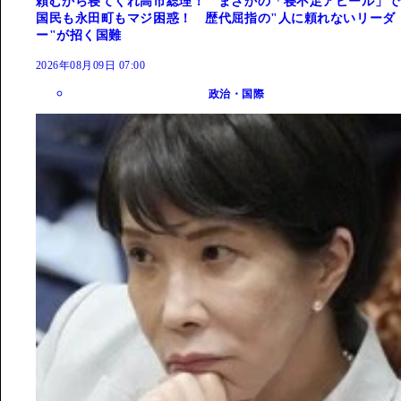
頼むから寝てくれ高市総理！ まさかの「寝不足アピール」で
国民も永田町もマジ困惑！ 歴代屈指の"人に頼れないリーダ
ー"が招く国難
2026年08月09日 07:00
政治・国際