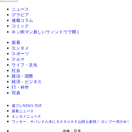
ニュース
グラビア
連載コラム
コミック
キン肉マン
新しいウィンドウで開く
新着
エンタメ
スポーツ
クルマ
ライフ・文化
社会
政治・国際
経済・ビジネス
IT・科学
写真
週プレNEWS TOP
新着ニュース
エンタメニュース
ワッキー、サバンナ八木にＳＡＳＵＫＥ山田も参戦！ ロンブー淳のＷＥ
画像・写真