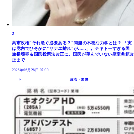
2
高市政権"それ急ぐ必要ある？"問題の不穏な力学とは？ 「実
は党内でひそかに"サナエ離れ"が......」。テキトーすぎる国
旗損壊罪＆国民投票法改正に、国民が望んでいない皇室典範改
正まで...
2026年06月28日 07:00
政治・国際