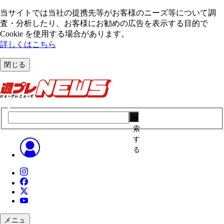
当サイトでは当社の提携先等がお客様のニーズ等について調
査・分析したり、お客様にお勧めの広告を表⽰する⽬的で
Cookie を使⽤する場合があります。
詳しくはこちら
閉じる
検
索
す
る
メニュ