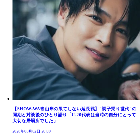
【SHOW-WA青山隼の果てしない延長戦】"調子乗り世代"の
同期と対談後のひとり語り「U-20代表は当時の自分にとって
大切な居場所でした」
2026年08月02日 20:00