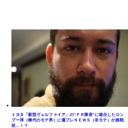
トヨタ「新型ヴェルファイア」の“ＰＲ隊長”に就任したロン
ブー淳（稀代のモテ男）に週プレＮＥＷＳ（非モテ）が挑戦
状…！？