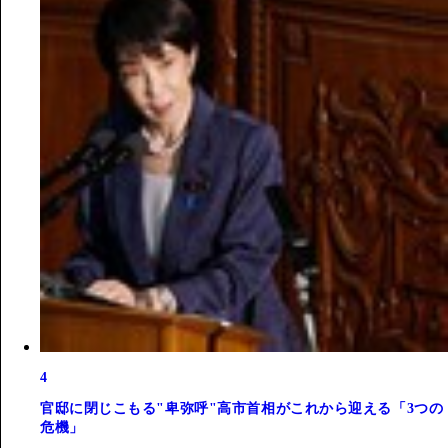
4
官邸に閉じこもる"卑弥呼"高市首相がこれから迎える「3つの
危機」