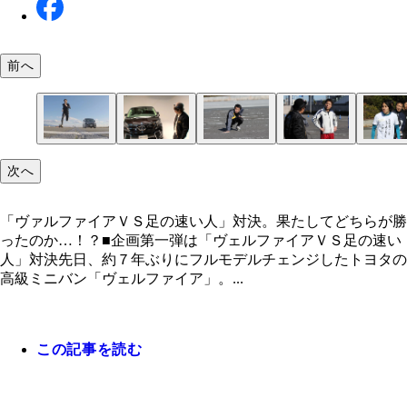
前へ
「ヴァルファイアＶＳ足の速い人」対決。果たして
トヨタから新型ベルファイアをプレゼントされたロ
次へ
らが勝ったのか…！？
ー・淳。しかし、タダでもらえたわけではなかった
「ヴァルファイアＶＳ足の速い人」対決。果たしてどちらが勝
ったのか…！？■企画第一弾は「ヴェルファイアＶＳ足の速い
人」対決先日、約７年ぶりにフルモデルチェンジしたトヨタの
高級ミニバン「ヴェルファイア」。...
この記事を読む