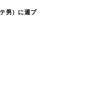
モテ男）に週プ