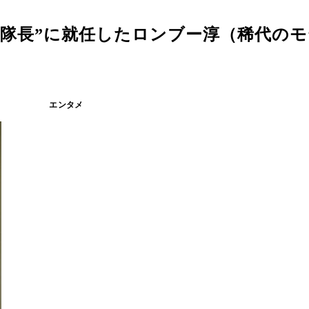
Ｒ隊長”に就任したロンブー淳（稀代の
エンタメ