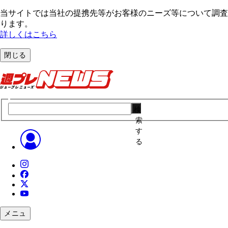
当サイトでは当社の提携先等がお客様のニーズ等について調査・
ります。
詳しくはこちら
閉じる
検
索
す
る
メニュ