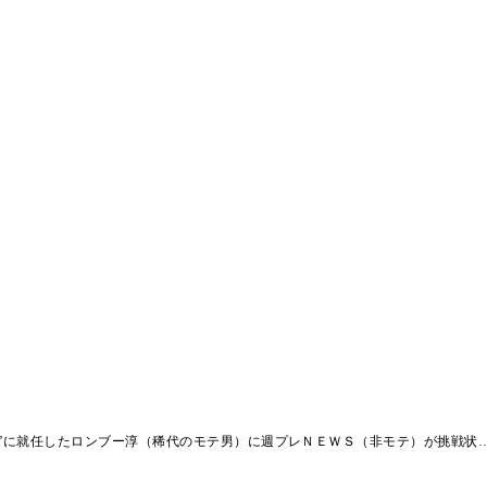
”に就任したロンブー淳（稀代のモテ男）に週プレＮＥＷＳ（非モテ）が挑戦状