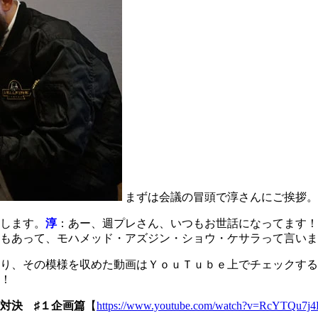
まずは会議の冒頭で淳さんにご挨拶。
します。
淳
：あー、週プレさん、いつもお世話になってます！
もあって、モハメッド・アズジン・ショウ・ケサラって言いま
り、その模様を収めた動画はＹｏｕＴｕｂｅ上でチェックする
！
対決 ♯１企画篇
【
https://www.youtube.com/watch?v=RcYTQu7j