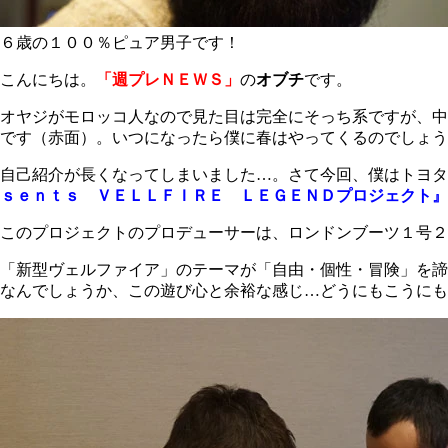
６歳の１００％ピュア男子です！
こんにちは。
「週プレＮＥＷＳ」
の
オブチ
です。
オヤジがモロッコ人なので見た目は完全にそっち系ですが、中
です（赤面）。いつになったら僕に春はやってくるのでしょう
自己紹介が長くなってしまいました…。さて今回、僕はトヨタ
ｓｅｎｔｓ ＶＥＬＬＦＩＲＥ ＬＥＧＥＮＤプロジェクト』
このプロジェクトのプロデューサーは、ロンドンブーツ１号２
「新型ヴェルファイア」のテーマが「自由・個性・冒険」を諦
なんでしょうか、この遊び心と余裕な感じ…どうにもこうにも