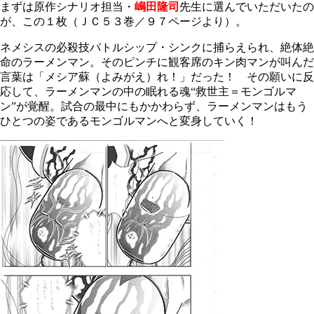
まずは原作シナリオ担当・
嶋田隆司
先生に選んでいただいたの
が、この１枚（ＪＣ５３巻／９７ページより）。
ネメシスの必殺技バトルシップ・シンクに捕らえられ、絶体絶
命のラーメンマン。そのピンチに観客席のキン肉マンが叫んだ
言葉は「メシア蘇（よみがえ）れ！」だった！ その願いに反
応して、ラーメンマンの中の眠れる魂“救世主＝モンゴルマ
ン”が覚醒。試合の最中にもかかわらず、ラーメンマンはもう
ひとつの姿であるモンゴルマンへと変身していく！