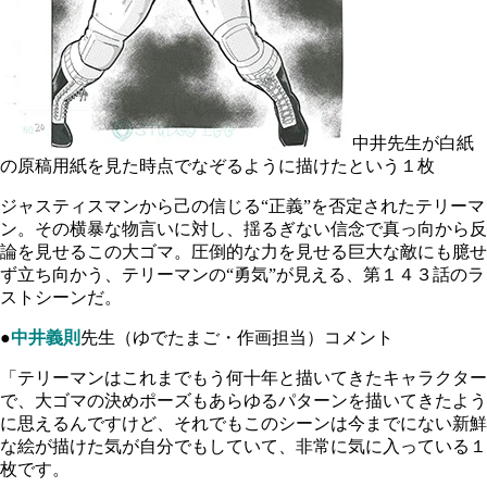
中井先生が白紙
の原稿用紙を見た時点でなぞるように描けたという１枚
ジャスティスマンから己の信じる“正義”を否定されたテリーマ
ン。その横暴な物言いに対し、揺るぎない信念で真っ向から反
論を見せるこの大ゴマ。圧倒的な力を見せる巨大な敵にも臆せ
ず立ち向かう、テリーマンの“勇気”が見える、第１４３話のラ
ストシーンだ。
●
中井義則
先生（ゆでたまご・作画担当）コメント
「テリーマンはこれまでもう何十年と描いてきたキャラクター
で、大ゴマの決めポーズもあらゆるパターンを描いてきたよう
に思えるんですけど、それでもこのシーンは今までにない新鮮
な絵が描けた気が自分でもしていて、非常に気に入っている１
枚です。