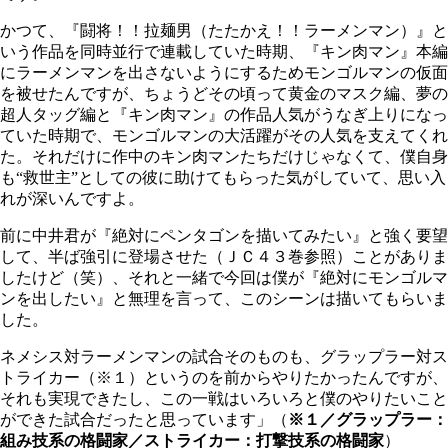
かつて、『闘将！！拉麺男（たたかえ！！ラーメンマン）』と
いう作品を同時並行で連載していた時期、『キン肉マン』本編
にラーメンマンを出さないようにするためモンゴルマンの仮面
を被せたんですが、ちょうどその頃って黄金のマスク編、夢の
超人タッグ編と『キン肉マン』の作品人気がうなぎ上りになっ
ていた時期で、モンゴルマンの大活躍がその人気を支えてくれ
た。それだけに作中のキン肉マンたちだけじゃなくて、僕自身
も“救世主”としての彼に助けてもらった気がしていて、思い入
れが深いんですよ。
前に中井君が『絶対にペンタゴンを描いてみたい』と強く要望
して、半ば強引に登場させた（ＪＣ４３巻参照）ことがありま
したけど（笑）、それと一緒で今回は僕が『絶対にモンゴルマ
ンを出したい』と無理を言って、このシーンは描いてもらいま
した。
ネメシス対ラーメンマンの試合そのものも、グラップラー対ス
トライカー（※１）というのを前からやりたかったんですが、
それも実現できたし、この一戦はいろいろと僕のやりたいこと
ができた試合だったと思っています」（
※１／グラップラー：
組み技系の格闘家／ストライカー：打撃技系の格闘家
）