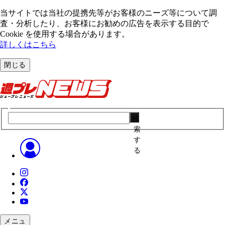
当サイトでは当社の提携先等がお客様のニーズ等について調
査・分析したり、お客様にお勧めの広告を表⽰する⽬的で
Cookie を使⽤する場合があります。
詳しくはこちら
閉じる
検
索
す
る
メニュ