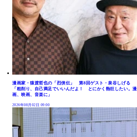
漫画家・猿渡哲也の「烈侠伝」 第8回ゲスト・泉谷しげる
「粗削り、自己満足でいいんだよ！ とにかく熱狂したい。漫
画、映画、音楽に」
2026年08月02日 09:00