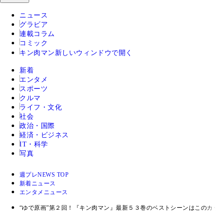
ニュース
グラビア
連載コラム
コミック
キン肉マン
新しいウィンドウで開く
新着
エンタメ
スポーツ
クルマ
ライフ・文化
社会
政治・国際
経済・ビジネス
IT・科学
写真
週プレNEWS TOP
新着ニュース
エンタメニュース
“ゆで原画”第２回！『キン肉マン』最新５３巻のベストシーンはこのカ