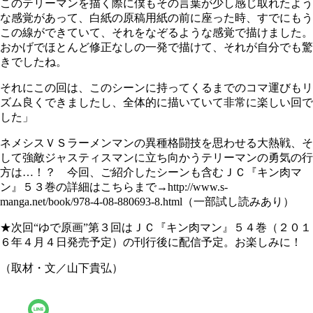
このテリーマンを描く際に僕もその言葉が少し感じ取れたよう
な感覚があって、白紙の原稿用紙の前に座った時、すでにもう
この線ができていて、それをなぞるような感覚で描けました。
おかげでほとんど修正なしの一発で描けて、それが自分でも驚
きでしたね。
それにこの回は、このシーンに持ってくるまでのコマ運びもリ
ズム良くできましたし、全体的に描いていて非常に楽しい回で
した」
ネメシスＶＳラーメンマンの異種格闘技を思わせる大熱戦、そ
して強敵ジャスティスマンに立ち向かうテリーマンの勇気の行
方は…！？ 今回、ご紹介したシーンも含むＪＣ『キン肉マ
ン』５３巻の詳細はこちらまで→http://www.s-
manga.net/book/978-4-08-880693-8.html（一部試し読みあり）
★次回“ゆで原画”第３回はＪＣ『キン肉マン』５４巻（２０１
６年４月４日発売予定）の刊行後に配信予定。お楽しみに！
（取材・文／山下貴弘）