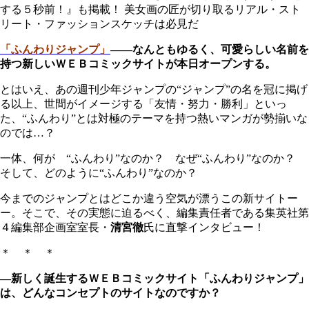
する５秒前！』も掲載！ 美女画の匠が切り取るリアル・スト
リート・ファッションスケッチは必見だ
「ふんわりジャンプ」
――なんともゆるく、可愛らしい名前を
持つ新しいＷＥＢコミックサイトが本日オープンする。
とはいえ、あの週刊少年ジャンプの“ジャンプ”の名を冠に掲げ
る以上、世間がイメージする「友情・努力・勝利」といっ
た、“ふんわり”とは対極のテーマを持つ熱いマンガが勢揃いな
のでは…？
一体、何が “ふんわり”なのか？ なぜ“ふんわり”なのか？
そして、どのように“ふんわり”なのか？
今までのジャンプとはどこか違う空気が漂うこの新サイトー
ー。そこで、その実態に迫るべく、編集責任者である集英社第
４編集部企画室室長・
清宮徹
氏に直撃インタビュー！
＊ ＊ ＊
―新しく誕生するＷＥＢコミックサイト「ふんわりジャンプ」
は、どんなコンセプトのサイトなのですか？