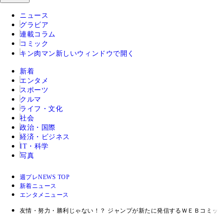
ニュース
グラビア
連載コラム
コミック
キン肉マン
新しいウィンドウで開く
新着
エンタメ
スポーツ
クルマ
ライフ・文化
社会
政治・国際
経済・ビジネス
IT・科学
写真
週プレNEWS TOP
新着ニュース
エンタメニュース
友情・努力・勝利じゃない！？ ジャンプが新たに発信するＷＥＢコミッ