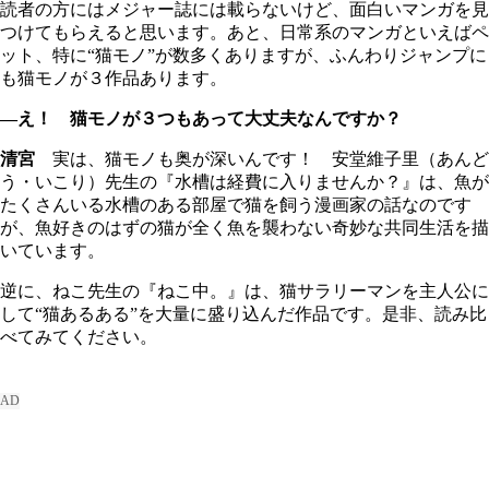
読者の方にはメジャー誌には載らないけど、面白いマンガを見
つけてもらえると思います。あと、日常系のマンガといえばペ
ット、特に“猫モノ”が数多くありますが、ふんわりジャンプに
も猫モノが３作品あります。
―え！ 猫モノが３つもあって大丈夫なんですか？
清宮
実は、猫モノも奥が深いんです！ 安堂維子里（あんど
う・いこり）先生の『水槽は経費に入りませんか？』は、魚が
たくさんいる水槽のある部屋で猫を飼う漫画家の話なのです
が、魚好きのはずの猫が全く魚を襲わない奇妙な共同生活を描
いています。
逆に、ねこ先生の『ねこ中。』は、猫サラリーマンを主人公に
して“猫あるある”を大量に盛り込んだ作品です。是非、読み比
べてみてください。