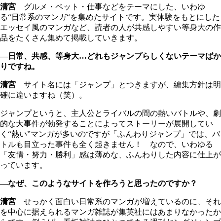
清宮
グルメ・ペット・仕事などをテーマにした、いわゆ
る“日常系のマンガ“を集めたサイトです。実体験をもとにした
エッセイ風のマンガなど、読者の人が共感しやすい等身大の作
品をたくさん集めて掲載していきます。
―日常、共感、等身大…どれもジャンプらしくないテーマばか
りですね。
清宮
サイト名には「ジャンプ」とつきますが、編集方針は明
確に違いますね（笑）。
ジャンプというと、主人公とライバルの間の熱いバトルや、劇
的な大事件が勃発することによってストーリーが展開してい
く“熱い”マンガが多いのですが「ふんわりジャンプ」では、バ
トルも目立った事件も全く起きません！ なので、いわゆる
「友情・努力・勝利」感は薄めな、ふんわりした内容に仕上が
っています。
―なぜ、このようなサイトを作ろうと思ったのですか？
清宮
せっかく面白い日常系のマンガが増えているのに、それ
を中心に据えられるマンガ雑誌が集英社にはあまりなかったか