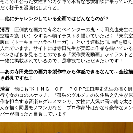
そこで出会った女性客のカゲキで本音な恋愛相談に乗っていた
だく様子を漫画化しようと。
―他にチャレンジしている企画ではどんなものが？
清宮
圧倒的な画力で有名なペインターの鬼・寺田克也先生に
空腹を癒（い）やす食べ物イラストを描いていただく『東京空
腹画（トーキョーハラヘリーガ）』という連載は“動画”を取り
入れています。サイトには寺田先生が実際に作品を描いている
ペンさばきを見ることのできる「製作実況動画」がイラストと
一緒に掲載されているので、是非観ていただきたいです！
―あの寺田先生の画力を製作中から体感できるなんて…全絵描
き必見ですね！
清宮
他にも“ＫＩＮＧ ＯＦ ＰＯＰ”江口寿史先生の描く街
行く女のコのスケッチ、『孤独のグルメ』の久住昌之先生が原
作を担当する音楽＆グルメマンガ、女性に人気の高い南Ｑ太さ
んが描く同居モノマンガなど、プロ作家陣はかなり豪華なメン
バーが揃ったと自負しています。