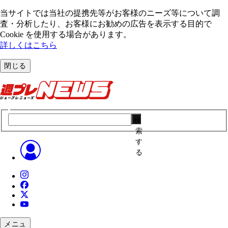
当サイトでは当社の提携先等がお客様のニーズ等について調
査・分析したり、お客様にお勧めの広告を表⽰する⽬的で
Cookie を使⽤する場合があります。
詳しくはこちら
閉じる
検
索
す
る
メニュ