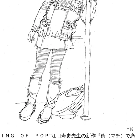
“Ｋ
ＩＮＧ ＯＦ ＰＯＰ”江口寿史先生の新作『街（マチ）で恋