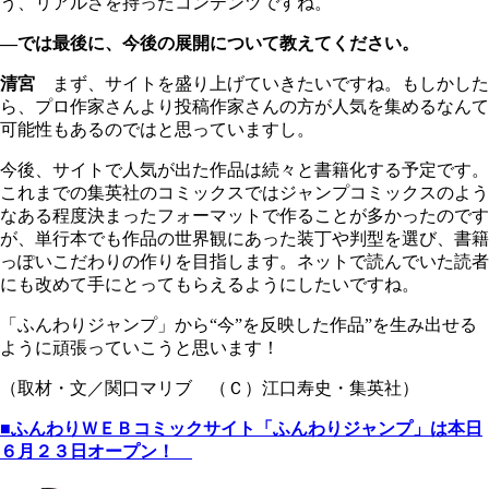
う、リアルさを持ったコンテンツですね。
―では最後に、今後の展開について教えてください。
清宮
まず、サイトを盛り上げていきたいですね。もしかした
ら、プロ作家さんより投稿作家さんの方が人気を集めるなんて
可能性もあるのではと思っていますし。
今後、サイトで人気が出た作品は続々と書籍化する予定です。
これまでの集英社のコミックスではジャンプコミックスのよう
なある程度決まったフォーマットで作ることが多かったのです
が、単行本でも作品の世界観にあった装丁や判型を選び、書籍
っぽいこだわりの作りを目指します。ネットで読んでいた読者
にも改めて手にとってもらえるようにしたいですね。
「ふんわりジャンプ」から“今”を反映した作品”を生み出せる
ように頑張っていこうと思います！
（取材・文／関口マリブ （Ｃ）江口寿史・集英社）
■ふんわりＷＥＢコミックサイト「ふんわりジャンプ」は本日
６月２３日オープン！