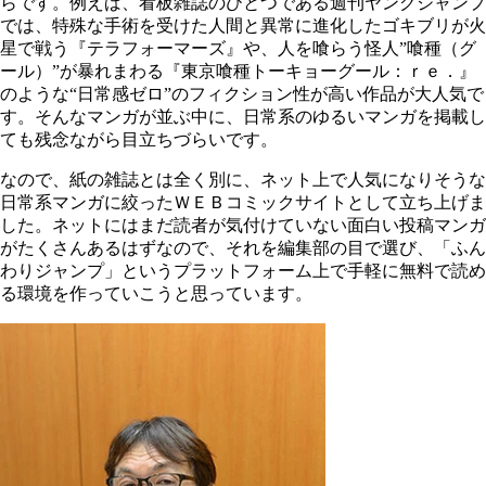
らです。例えば、看板雑誌のひとつである週刊ヤングジャンプ
では、特殊な手術を受けた人間と異常に進化したゴキブリが火
星で戦う『テラフォーマーズ』や、人を喰らう怪人”喰種（グ
ール）”が暴れまわる『東京喰種トーキョーグール：ｒｅ．』
のような“日常感ゼロ”のフィクション性が高い作品が大人気で
す。そんなマンガが並ぶ中に、日常系のゆるいマンガを掲載し
ても残念ながら目立ちづらいです。
なので、紙の雑誌とは全く別に、ネット上で人気になりそうな
日常系マンガに絞ったＷＥＢコミックサイトとして立ち上げま
した。ネットにはまだ読者が気付けていない面白い投稿マンガ
がたくさんあるはずなので、それを編集部の目で選び、「ふん
わりジャンプ」というプラットフォーム上で手軽に無料で読め
る環境を作っていこうと思っています。