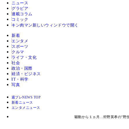
ニュース
グラビア
連載コラム
コミック
キン肉マン
新しいウィンドウで開く
新着
エンタメ
スポーツ
クルマ
ライフ・文化
社会
政治・国際
経済・ビジネス
IT・科学
写真
週プレNEWS TOP
新着ニュース
エンタメニュース
騒動から１ヵ月…狩野英孝の“野