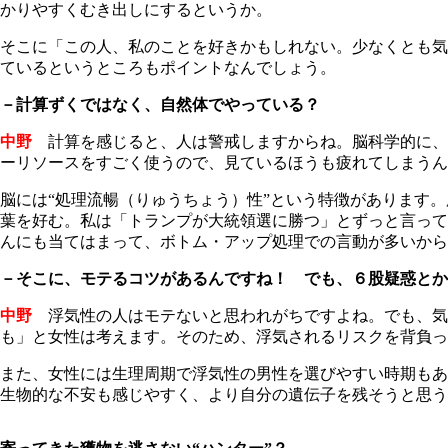
かりやすくむき出しにするというか。
そこに「この人、私のことを好きかもしれない。少なくとも気
ているというところもポイントなんでしょう。
－計算ずくではなく、自然体でやっている？
中野
計算を感じると、人は警戒しますからね。脳科学的に、
ーリソースをすごく使うので、見ているほうも疲れてしまうん
脳には“処理流暢（りゅうちょう）性”という特徴があります
葉を好む。私は「トランプが大統領選に勝つ」とずっと言って
んにも当てはまって、ボトム・アップ処理での言動が多いから
－そこに、モテるコツがあるんですね！ でも、６股疑惑とか
中野
浮気性の人はモテないと思われがちですよね。でも、気
も」と女性は考えます。そのため、浮気されるリスクを背負っ
また、女性には生理周期で浮気性の男性を選びやすい時期もあ
生物的な不安も感じやすく、より自分の遺伝子を残そうと思う