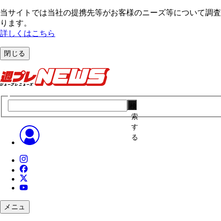
当サイトでは当社の提携先等がお客様のニーズ等について調査・
ります。
詳しくはこちら
閉じる
検
索
す
る
メニュ