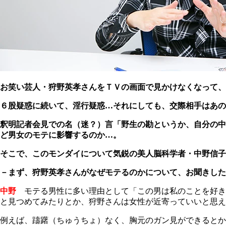
お笑い芸人・狩野英孝さんをＴＶの画面で見かけなくなって、
６股疑惑に続いて、淫行疑惑…それにしても、交際相手はあの
釈明記者会見での名（迷？）言「野生の勘というか、自分の中
ど男女のモテに影響するのか…。
そこで、このモンダイについて気鋭の美人脳科学者・中野信子
－まず、狩野英孝さんがなぜモテるのかについて、お聞きした
中野
モテる男性に多い理由として「この男は私のことを好き
と見つめてみたりとか、狩野さんは女性が近寄っていいと思え
例えば、躊躇（ちゅうちょ）なく、胸元のガン見ができるとか