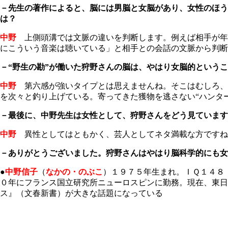
－先生の著作によると、脳には男脳と女脳があり、女性のほう
は？
中野
上側頭溝では文脈の違いを判断します。例えば相手が年
にこういう音楽は聴いている」と相手との会話の文脈から判断
－“野生の勘”が働いた狩野さんの脳は、やはり女脳的という
中野
第六感が強いタイプとは思えませんね。そこはむしろ、
を次々と釣り上げている。寄ってきた獲物を逃さない“ハンタ
－最後に、中野先生は女性として、狩野さんをどう見ています
中野
異性としてはともかく、芸人としてネタ満載な方ですね
－ありがとうございました。狩野さんはやはり脳科学的にも女
●
中野信子
（
なかの・のぶこ
）１９７５年生まれ。ＩＱ１４８
０年にフランス国立研究所ニューロスピンに勤務。現在、東
ス』（文春新書）が大きな話題になっている