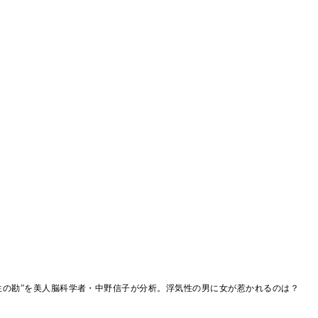
生の勘”を美人脳科学者・中野信子が分析。浮気性の男に女が惹かれるのは？