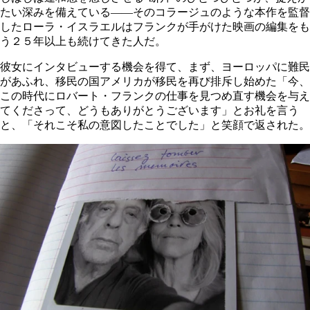
たい深みを備えている――そのコラージュのような本作を監督
したローラ・イスラエルはフランクが手がけた映画の編集をも
う２５年以上も続けてきた人だ。
彼女にインタビューする機会を得て、まず、ヨーロッパに難民
があふれ、移民の国アメリカが移民を再び排斥し始めた「今、
この時代にロバート・フランクの仕事を見つめ直す機会を与え
てくださって、どうもありがとうございます」とお礼を言う
と、「それこそ私の意図したことでした」と笑顔で返された。