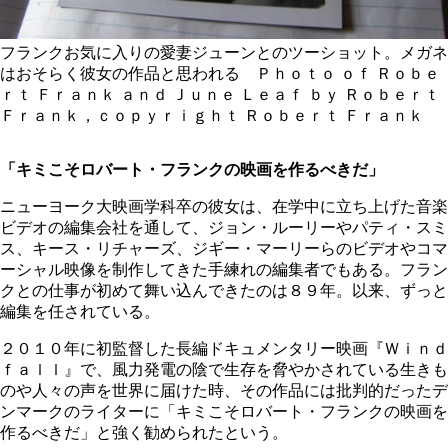
フランクお気に入りの愛妻ジューンとのツーショット。メガネ
はおそらく彼女の作品と思われる Ｐｈｏｔｏ ｏｆ Ｒｏｂｅ
ｒｔ Ｆｒａｎｋ ａｎｄ Ｊｕｎｅ Ｌｅａｆ ｂｙ Ｒｏｂｅｒｔ
Ｆｒａｎｋ，ｃｏｐｙｒｉｇｈｔ Ｒｏｂｅｒｔ Ｆｒａｎｋ
「キミこそロバート・フランクの映画を作るべきだ」
ニューヨーク大映画学科卒の彼女は、在学中に立ち上げた音楽
ビデオの編集会社を通して、ジョン・ルーリーやパティ・スミ
ス、キース・リチャーズ、ジギー・マーリーらのビデオやコマ
ーシャル映像を制作してきた手練れの編集者でもある。フラン
クとの仕事が初めて舞い込んできたのは８９年。以来、ずっと
編集を任されている。
２０１０年に初監督した長編ドキュメンタリー映画『Ｗｉｎｄ
ｆａｌｌ』で、風力発電の陰で生存を脅やかされている生きも
のや人々の声を世界に届けた時、その作品には批判的だったデ
ンマークのライターに「キミこそロバート・フランクの映画を
作るべきだ」と強く勧められたという。