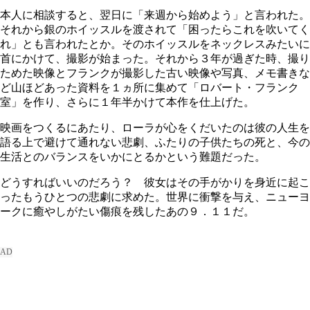
本人に相談すると、翌日に「来週から始めよう」と言われた。
それから銀のホイッスルを渡されて「困ったらこれを吹いてく
れ」とも言われたとか。そのホイッスルをネックレスみたいに
首にかけて、撮影が始まった。それから３年が過ぎた時、撮り
ためた映像とフランクが撮影した古い映像や写真、メモ書きな
ど山ほどあった資料を１ヵ所に集めて「ロバート・フランク
室」を作り、さらに１年半かけて本作を仕上げた。
映画をつくるにあたり、ローラが心をくだいたのは彼の人生を
語る上で避けて通れない悲劇、ふたりの子供たちの死と、今の
生活とのバランスをいかにとるかという難題だった。
どうすればいいのだろう？ 彼女はその手がかりを身近に起こ
ったもうひとつの悲劇に求めた。世界に衝撃を与え、ニューヨ
ークに癒やしがたい傷痕を残したあの９．１１だ。