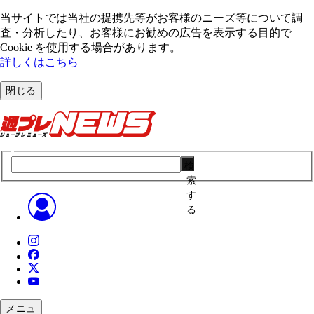
当サイトでは当社の提携先等がお客様のニーズ等について調
査・分析したり、お客様にお勧めの広告を表⽰する⽬的で
Cookie を使⽤する場合があります。
詳しくはこちら
閉じる
検
索
す
る
メニュ