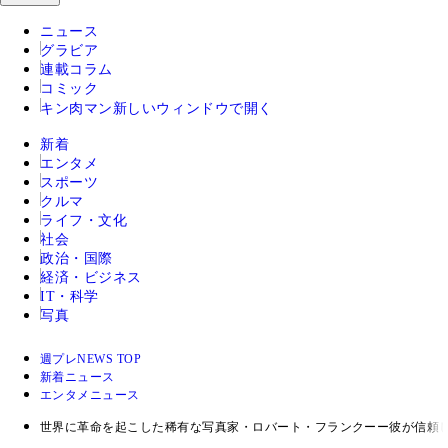
ニュース
グラビア
連載コラム
コミック
キン肉マン
新しいウィンドウで開く
新着
エンタメ
スポーツ
クルマ
ライフ・文化
社会
政治・国際
経済・ビジネス
IT・科学
写真
週プレNEWS TOP
新着ニュース
エンタメニュース
世界に革命を起こした稀有な写真家・ロバート・フランクーー彼が信頼