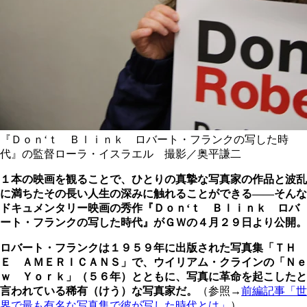
『Ｄｏｎ‘ｔ Ｂｌｉｎｋ ロバート・フランクの写した時
代』の監督ローラ・イスラエル 撮影／奥平謙二
１本の映画を観ることで、ひとりの真摯な写真家の作品と波乱
に満ちたその長い人生の深みに触れることができる――そんな
ドキュメンタリー映画の秀作『Ｄｏｎ‘ｔ Ｂｌｉｎｋ ロバ
ート・フランクの写した時代』がＧＷの４月２９日より公開。
ロバート・フランクは１９５９年に出版された写真集「ＴＨ
Ｅ ＡＭＥＲＩＣＡＮＳ」で、ウイリアム・クラインの「Ｎｅ
ｗ Ｙｏｒｋ」（５６年）とともに、写真に革命を起こしたと
言われている稀有（けう）な写真家だ。
（参照→
前編記事「世
界で最も有名な写真集で彼が写した時代とは」
）