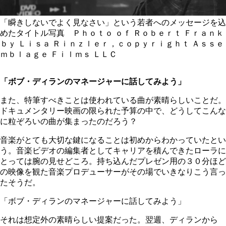
「瞬きしないでよく見なさい」という若者へのメッセージを込
めたタイトル写真 Ｐｈｏｔｏ ｏｆ Ｒｏｂｅｒｔ Ｆｒａｎｋ
ｂｙ Ｌｉｓａ Ｒｉｎｚｌｅｒ，ｃｏｐｙｒｉｇｈｔ Ａｓｓｅ
ｍｂｌａｇｅ Ｆｉｌｍｓ ＬＬＣ
「ボブ・ディランのマネージャーに話してみよう」
また、特筆すべきことは使われている曲が素晴らしいことだ。
ドキュメンタリー映画の限られた予算の中で、どうしてこんな
に粒ぞろいの曲が集まったのだろう？
音楽がとても大切な鍵になることは初めからわかっていたとい
う。音楽ビデオの編集者としてキャリアを積んできたローラに
とっては腕の見せどころ。持ち込んだプレゼン用の３０分ほど
の映像を観た音楽プロデューサーがその場でいきなりこう言っ
たそうだ。
「ボブ・ディランのマネージャーに話してみよう」
それは想定外の素晴らしい提案だった。翌週、ディランから