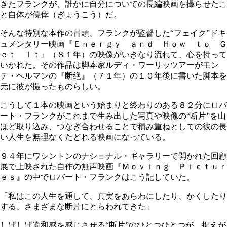
きたフランクが、誰かに自分についての長編映画を撮らせたこ
と自体が僥倖（ぎょうこう）だ。
そんな特別な本作の冒頭、フランクが監督した“フェイク”ドキ
ュメンタリー映画『Ｅｎｅｒｇｙ ａｎｄ Ｈｏｗ ｔｏ Ｇ
ｅｔ Ｉｔ』（８１年）の映像がいきなり流れて、心を持って
いかれた。その作品は脚本家ルディ・ワーリッツアーがモン
テ・ヘルマンの『断絶』（７１年）の１０年後に書いた脚本を
元に彼が撮ったものらしい。
こうして１本の映画という始まりと終わりのある８２分にロバ
ート・フランクがこれまで生み出した写真や映像の“断片”を山
ほど取り込み、つなぎ合わせることで積み重ねとしての彼の長
い人生を無理なくたどれる映画になっている。
９４年にワシントンのナショナル・ギャラリーで開かれた回顧
展で上映された自作の無声映画『Ｍｏｖｉｎｇ Ｐｉｃｔｕｒ
ｅｓ』の中でロバート・フランクはこう記していた。
「私はこの人生を通して、真実をあらわにしたり、かくしたり
する、さまざまな断片にとらわれてきた」
しばしば違和感を感じさせる“断片”のひとつひとつが、捉えが