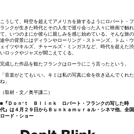
こうして、時空を超えてアメリカを旅するようにロバート・フ
ランクが生きた時代とその人生で巡り会った人々に映画で触れ
て、いつのまにか彼らに親しみを感じ始めている。そんな旅の
途中の背景にはディランやローリング・ストーンズ、トム・ウ
ェイツやキルズ、チャールズ・ミンガスなど、時代を超えた渋
いロックやジャズが聞こえてくる。
完成した作品を観たフランクはローラにこう言ったという。
「音楽がとてもいい。キミは私の写真に命を吹き込んでくれた
ね」
（取材・文／奥平謙二）
■『Ｄｏｎ‘ｔ Ｂｌｉｎｋ ロバート・フランクの写した時
代』は４月２９日からＢｕｎｋａｍｕｒａル・シネマ他、全国
ロード・ショー