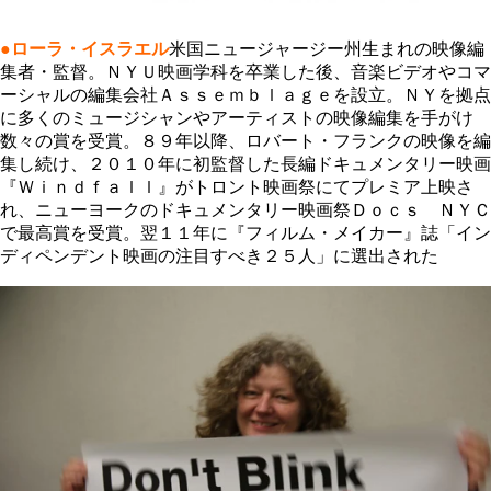
●ローラ・イスラエル
米国ニュージャージー州生まれの映像編
集者・監督。ＮＹＵ映画学科を卒業した後、音楽ビデオやコマ
ーシャルの編集会社Ａｓｓｅｍｂｌａｇｅを設立。ＮＹを拠点
に多くのミュージシャンやアーティストの映像編集を手がけ
数々の賞を受賞。８９年以降、ロバート・フランクの映像を編
集し続け、２０１０年に初監督した長編ドキュメンタリー映画
『Ｗｉｎｄｆａｌｌ』がトロント映画祭にてプレミア上映さ
れ、ニューヨークのドキュメンタリー映画祭Ｄｏｃｓ ＮＹＣ
で最高賞を受賞。翌１１年に『フィルム・メイカー』誌「イン
ディペンデント映画の注目すべき２５人」に選出された