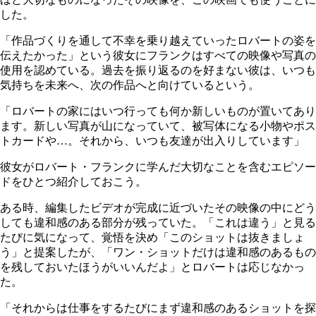
した。
「作品づくりを通して不幸を乗り越えていったロバートの姿を
伝えたかった」という彼女にフランクはすべての映像や写真の
使用を認めている。過去を振り返るのを好まない彼は、いつも
気持ちを未来へ、次の作品へと向けているという。
「ロバートの家にはいつ行っても何か新しいものが置いてあり
ます。新しい写真が山になっていて、被写体になる小物やポス
トカードや…。それから、いつも友達が出入りしています」
彼女がロバート・フランクに学んだ大切なことを含むエピソー
ドをひとつ紹介しておこう。
ある時、編集したビデオが完成に近づいたその映像の中にどう
しても違和感のある部分が残っていた。「これは違う」と見る
たびに気になって、覚悟を決め「このショットは抜きましょ
う」と提案したが、「ワン・ショットだけは違和感のあるもの
を残しておいたほうがいいんだよ」とロバートは応じなかっ
た。
「それからは仕事をするたびにまず違和感のあるショットを探