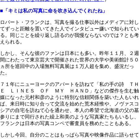
■「キミは私の写真に命を吹き込んでくれたね」
ロバート・フランクは、写真を撮る仕事以外はメディアに対し
てずっと距離を置いてきた人でインタビュー嫌いで知られてい
る。同じことを繰り返し語るのが我慢ならないのでは？とも考
えられる。
しかし、そんな彼のファンは日本にも多い。昨年１１月、２週
間にわたって東京芸大で開催された世界の大学や美術館計５０
ヵ所を巡回中の入場無料写真展は１万人超を集め、盛況だっ
た。
７１年にニューヨークのアパートを訪ねて「私の手の詩 ＴＨ
Ｅ ＬＩＮＥＳ ＯＦ ＭＹ ＨＡＮＤ」などの傑作を生む触
媒になった元村和彦のように特別な信頼関係を築いた人もいれ
ば、来日時に知り合って交流を始めた荒木経惟や、ノヴァスコ
シアの自宅を訪ねて心を通わせ、本人の希望で北海道の父の墓
参りにまで同行された繰上和美のような写真家たちもいるし、
フランクは日本の写真コンペで審査員を務めたこともある。
しかし今回、自分のことはもっぱら写真や映像作品に語らせて