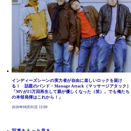
インディーズシーンの実力者が自由に楽しいロックを届け
る！ 話題のバンド・Massage Attack（マッサージアタック）
「MVが25万回再生して親が優しくなった（笑）。でも俺たち
の本領発揮はこれから！」
2026年08月01日 13:00
写真をもっと見る