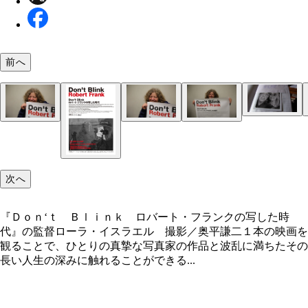
前へ
フランクお気に入りの愛妻ジューンとのツーショッ
「瞬きしないでよく見なさい」という若者へのメッ
メガネはおそらく彼女の作品と思われる Ｐｈｏｔ
ジを込めたタイトル写真 Ｐｈｏｔｏ ｏｆ Ｒｏｂ
ｆ Ｒｏｂｅｒｔ Ｆｒａｎｋ ａｎｄ Ｊｕｎｅ Ｌｅａ
Ｆｒａｎｋ ｂｙ Ｌｉｓａ Ｒｉｎｚｌｅｒ，ｃｏｐ
『Ｄｏｎ‘ｔ Ｂｌｉｎｋ ロバート・フランクの
撮影／奥平謙二
ｙ Ｒｏｂｅｒｔ Ｆｒａｎｋ，ｃｏｐｙｒｉｇｈｔ 
ｉｇｈｔ Ａｓｓｅｍｂｌａｇｅ Ｆｉｌｍｓ ＬＬＣ
時代』の監督ローラ・イスラエル 撮影／奥平謙二
ｂｅｒｔ Ｆｒａｎｋ
次へ
『Ｄｏｎ‘ｔ Ｂｌｉｎｋ ロバート・フランクの写した時
代』の監督ローラ・イスラエル 撮影／奥平謙二１本の映画を
観ることで、ひとりの真摯な写真家の作品と波乱に満ちたその
長い人生の深みに触れることができる...