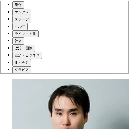
総合
エンタメ
スポーツ
クルマ
ライフ・文化
社会
政治・国際
経済・ビジネス
IT・科学
グラビア