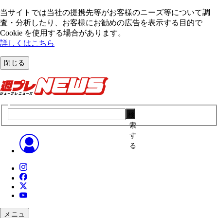
当サイトでは当社の提携先等がお客様のニーズ等について調
査・分析したり、お客様にお勧めの広告を表⽰する⽬的で
Cookie を使⽤する場合があります。
詳しくはこちら
閉じる
検
索
す
る
メニュ