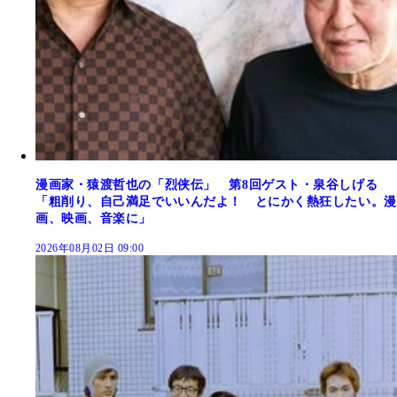
漫画家・猿渡哲也の「烈侠伝」 第8回ゲスト・泉谷しげる
「粗削り、自己満足でいいんだよ！ とにかく熱狂したい。漫
画、映画、音楽に」
2026年08月02日 09:00