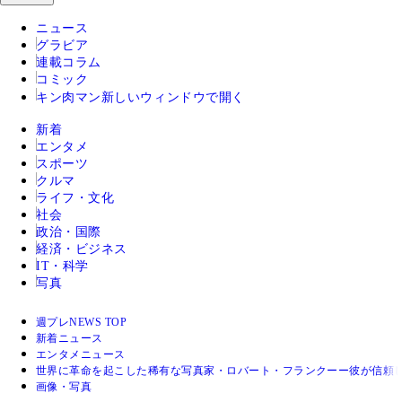
ニュース
グラビア
連載コラム
コミック
キン肉マン
新しいウィンドウで開く
新着
エンタメ
スポーツ
クルマ
ライフ・文化
社会
政治・国際
経済・ビジネス
IT・科学
写真
週プレNEWS TOP
新着ニュース
エンタメニュース
世界に革命を起こした稀有な写真家・ロバート・フランクーー彼が信頼
画像・写真