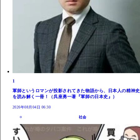
1
軍師というロマンが投影されてきた物語から、日本人の精神史
を読み解く一冊！（呉座勇一著『軍師の日本史』）
2026年08月04日 06:30
社会