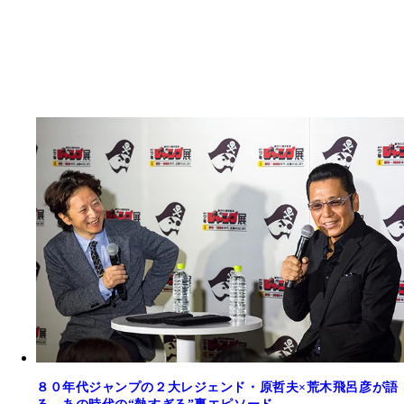
８０年代ジャンプの２大レジェンド・原哲夫×荒木飛呂彦が語