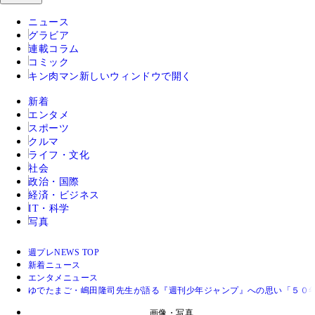
ニュース
グラビア
連載コラム
コミック
キン肉マン
新しいウィンドウで開く
新着
エンタメ
スポーツ
クルマ
ライフ・文化
社会
政治・国際
経済・ビジネス
IT・科学
写真
週プレNEWS TOP
新着ニュース
エンタメニュース
ゆでたまご・嶋田隆司先生が語る『週刊少年ジャンプ』への思い「５０
画像・写真