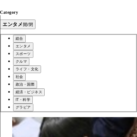
Category
エンタメ
開/閉
総合
エンタメ
スポーツ
クルマ
ライフ・文化
社会
政治・国際
経済・ビジネス
IT・科学
グラビア