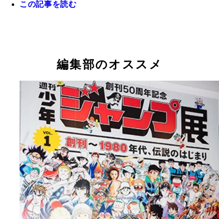
この記事を読む
原作担当の嶋田隆司先生（写真）、作画担当の中井
ジャンプ展の会場限定モデル!！ 「キン肉マン（
『ジャンプ展』にて、マッスル・ドッキングの立体
先生とのコンビ・ゆでたまごとして『キン肉マン』
奪編Ｖｅｒ．）ＯＲＩＧＩＮＡＬ ＣＯＬＯＲ Ｅ
前で笑顔のゆでたまご先生。「原作者が見ても大満
『週プレＮＥＷＳ』で連載中（撮影／関純一）
ＴＩＯＮ」バンダイ ５４００円（税込）【Ｓ．Ｈ
足！」（嶋田先生）（撮影／榊智朗）
編集部のオススメ
ｉｇｕａｒｔｓ】こちらは『ジャンプ展』の会場で
されているキン肉マンのフィギュア。キン肉バスタ
ドライバーはもちろん、フェイスフラッシュも再現
る（ｃ）ゆでたまご・東映アニメーション