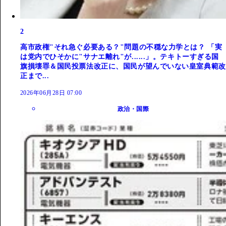
2
高市政権"それ急ぐ必要ある？"問題の不穏な力学とは？ 「実
は党内でひそかに"サナエ離れ"が......」。テキトーすぎる国
旗損壊罪＆国民投票法改正に、国民が望んでいない皇室典範改
正まで...
2026年06月28日 07:00
政治・国際