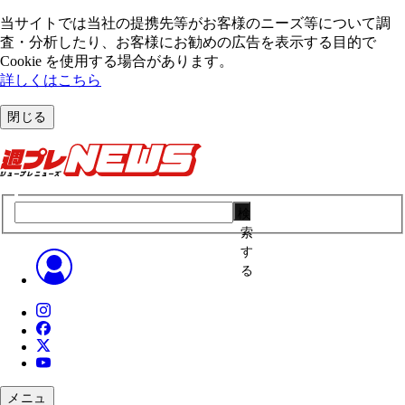
当サイトでは当社の提携先等がお客様のニーズ等について調
査・分析したり、お客様にお勧めの広告を表⽰する⽬的で
Cookie を使⽤する場合があります。
詳しくはこちら
閉じる
検
索
す
る
メニュ