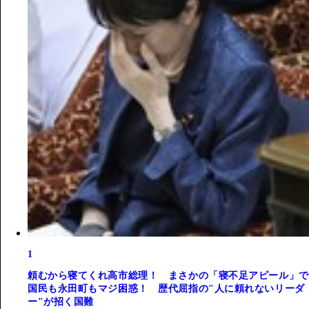
1
頼むから寝てくれ高市総理！ まさかの「寝不足アピール」で
国民も永田町もマジ困惑！ 歴代屈指の"人に頼れないリーダ
ー"が招く国難