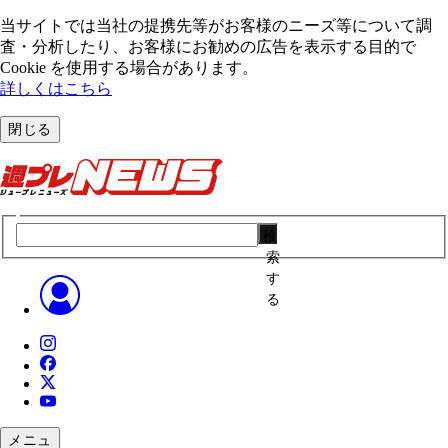
当サイトでは当社の提携先等がお客様のニーズ等について調
査・分析したり、お客様にお勧めの広告を表⽰する⽬的で
Cookie を使⽤する場合があります。
詳しくはこちら
閉じる
検
索
す
る
メニュ