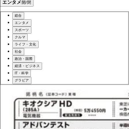
エンタメ
開/閉
総合
エンタメ
スポーツ
クルマ
ライフ・文化
社会
政治・国際
経済・ビジネス
IT・科学
グラビア