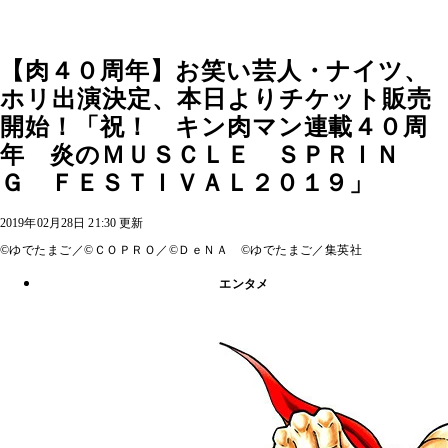
【肉４０周年】お笑い芸人・ナイツ、
ホリ出演決定、本日よりチケット販売
開始！「祝！ キン肉マン連載４０周
年 炎のＭＵＳＣＬＥ ＳＰＲＩＮ
Ｇ ＦＥＳＴＩＶＡＬ２０１９」
2019年02月28日 21:30 更新
©ゆでたまご／©ＣＯＰＲＯ／©ＤｅＮＡ ©ゆでたまご／集英社
エンタメ