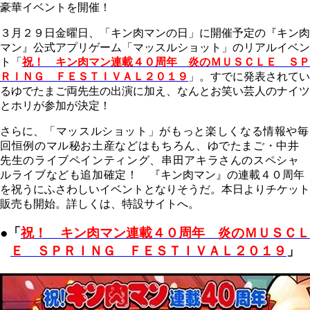
豪華イベントを開催！
３月２９日金曜日、「キン肉マンの日」に開催予定の『キン肉
マン』公式アプリゲーム「マッスルショット」のリアルイベン
ト「
祝！ キン肉マン連載４０周年 炎のＭＵＳＣＬＥ ＳＰ
ＲＩＮＧ ＦＥＳＴＩＶＡＬ２０１９
」。すでに発表されてい
るゆでたまご両先生の出演に加え、なんとお笑い芸人のナイツ
とホリが参加が決定！
さらに、
「マッスルショット」がもっと楽しくなる情報や毎
回恒例のマル秘お土産などはもちろん、ゆでたまご・中井
先生のライブペインティング、串田アキラさんのスペシャ
ルライブなども追加確定！
『キン肉マン』の連載４０周年
を祝うにふさわしいイベントとなりそうだ。本日よりチケット
販売も開始。詳しくは、特設サイトへ。
●「
祝！ キン肉マン連載４０周年 炎のＭＵＳＣＬ
Ｅ ＳＰＲＩＮＧ ＦＥＳＴＩＶＡＬ２０１９
」