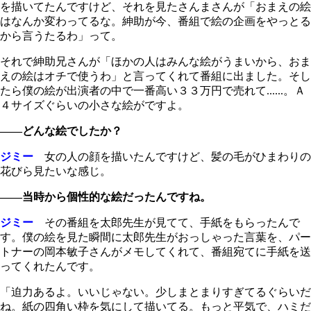
を描いてたんですけど、それを見たさんまさんが「おまえの絵
はなんか変わってるな。紳助が今、番組で絵の企画をやっとる
から言うたるわ」って。
それで紳助兄さんが「ほかの人はみんな絵がうまいから、おま
えの絵はオチで使うわ」と言ってくれて番組に出ました。そし
たら僕の絵が出演者の中で一番高い３３万円で売れて......。Ａ
４サイズぐらいの小さな絵がですよ。
――どんな絵でしたか？
ジミー
女の人の顔を描いたんですけど、髪の毛がひまわりの
花びら見たいな感じ。
――当時から個性的な絵だったんですね。
ジミー
その番組を太郎先生が見てて、手紙をもらったんで
す。僕の絵を見た瞬間に太郎先生がおっしゃった言葉を、パー
トナーの岡本敏子さんがメモしてくれて、番組宛てに手紙を送
ってくれたんです。
「迫力あるよ。いいじゃない。少しまとまりすぎてるぐらいだ
ね。紙の四角い枠を気にして描いてる。もっと平気で、ハミだ