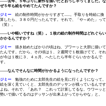
――去年、５年ぶりに新作を描いたとおっしゃってました。な
ぜ５年も絵をやめてたんですか？
ジミー
絵の制作時間がかかりすぎて......。手取りを時給に換
算したら、３８０円だったんです。それで、「や～めた」って
（笑）。
――いや軽いですね（笑）。１枚の絵の制作時間はどれぐらい
かかるんですか？
ジミー
描き始めたばかりの頃はね、ブワーッと大胆に描いて
たんです。だから、その頃は１、２週間で１枚描けてて。それ
が今は１枚に３、４ヵ月、へたしたら半年ぐらいかかるんで
す。
――なんでそんなに時間がかかるようになったんですか？
ジミー
勉強のために太郎先生の絵を見に行くようになって。
絵を深く見ていくと、太郎先生のデッサンが残っているんです
よね。それで、「あれ？ これって計算してるな。ウワーッと
勢いで描いてるのはデッサンが出来上がってからやな」と。