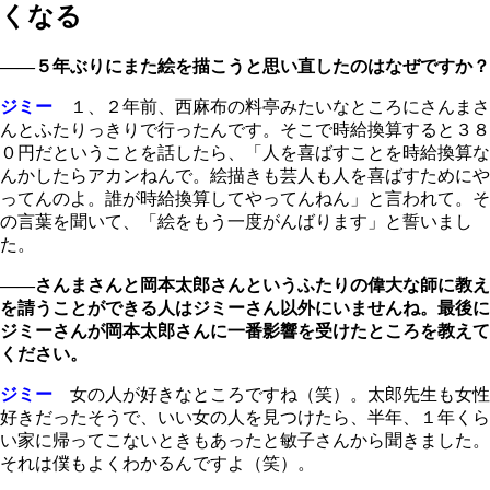
くなる
――５年ぶりにまた絵を描こうと思い直したのはなぜですか？
ジミー
１、２年前、西麻布の料亭みたいなところにさんまさ
んとふたりっきりで行ったんです。そこで時給換算すると３８
０円だということを話したら、「人を喜ばすことを時給換算な
んかしたらアカンねんで。絵描きも芸人も人を喜ばすためにや
ってんのよ。誰が時給換算してやってんねん」と言われて。そ
の言葉を聞いて、「絵をもう一度がんばります」と誓いまし
た。
――さんまさんと岡本太郎さんというふたりの偉大な師に教え
を請うことができる人はジミーさん以外にいませんね。最後に
ジミーさんが岡本太郎さんに一番影響を受けたところを教えて
ください。
ジミー
女の人が好きなところですね（笑）。太郎先生も女性
好きだったそうで、いい女の人を見つけたら、半年、１年くら
い家に帰ってこないときもあったと敏子さんから聞きました。
それは僕もよくわかるんですよ（笑）。