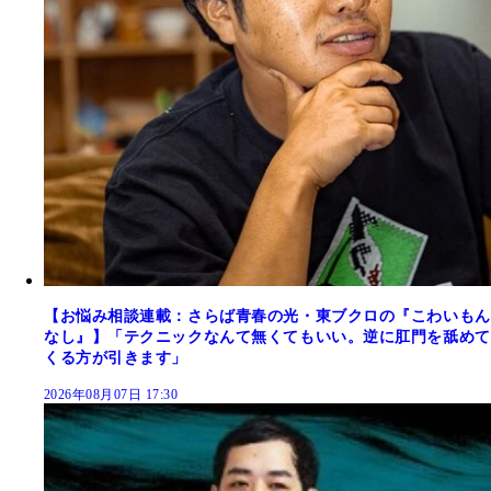
【お悩み相談連載：さらば青春の光・東ブクロの『こわいもん
なし』】「テクニックなんて無くてもいい。逆に肛門を舐めて
くる方が引きます」
2026年08月07日 17:30