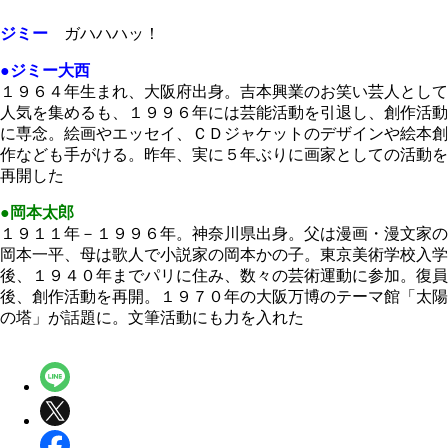
ジミー
ガハハハッ！
●ジミー大西
１９６４年生まれ、大阪府出身。吉本興業のお笑い芸人として
人気を集めるも、１９９６年には芸能活動を引退し、創作活動
に専念。絵画やエッセイ、ＣＤジャケットのデザインや絵本創
作なども手がける。昨年、実に５年ぶりに画家としての活動を
再開した
●岡本太郎
１９１１年－１９９６年。神奈川県出身。父は漫画・漫文家の
岡本一平、母は歌人で小説家の岡本かの子。東京美術学校入学
後、１９４０年までパリに住み、数々の芸術運動に参加。復員
後、創作活動を再開。１９７０年の大阪万博のテーマ館「太陽
の塔」が話題に。文筆活動にも力を入れた