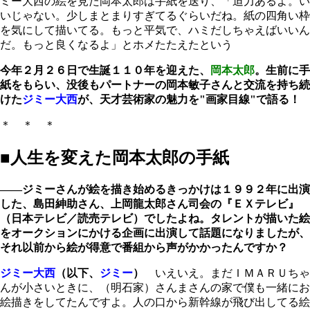
ミー大西の絵を見た岡本太郎は手紙を送り、「迫力あるよ。い
いじゃない。少しまとまりすぎてるぐらいだね。紙の四角い枠
を気にして描いてる。もっと平気で、ハミだしちゃえばいいん
だ。もっと良くなるよ」とホメたたえたという
今年２月２６日で生誕１１０年を迎えた、
岡本太郎
。生前に手
紙をもらい、没後もパートナーの岡本敏子さんと交流を持ち続
けた
ジミー大西
が、天才芸術家の魅力を"画家目線"で語る！
＊ ＊ ＊
■人生を変えた岡本太郎の手紙
――ジミーさんが絵を描き始めるきっかけは１９９２年に出演
した、島田紳助さん、上岡龍太郎さん司会の『ＥＸテレビ』
（日本テレビ／読売テレビ）でしたよね。タレントが描いた絵
をオークションにかける企画に出演して話題になりましたが、
それ以前から絵が得意で番組から声がかかったんですか？
ジミー大西
（以下、
ジミー
）
いえいえ。まだＩＭＡＲＵちゃ
んが小さいときに、（明石家）さんまさんの家で僕も一緒にお
絵描きをしてたんですよ。人の口から新幹線が飛び出してる絵