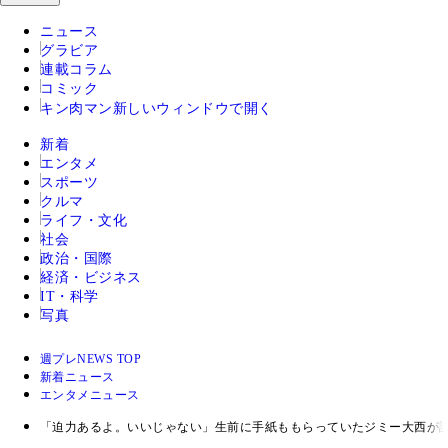
ニュース
グラビア
連載コラム
コミック
キン肉マン
新しいウィンドウで開く
新着
エンタメ
スポーツ
クルマ
ライフ・文化
社会
政治・国際
経済・ビジネス
IT・科学
写真
週プレNEWS TOP
新着ニュース
エンタメニュース
「迫力あるよ。いいじゃない」生前に手紙ももらっていたジミー大西が