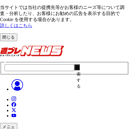
当サイトでは当社の提携先等がお客様のニーズ等について調
査・分析したり、お客様にお勧めの広告を表⽰する⽬的で
Cookie を使⽤する場合があります。
詳しくはこちら
閉じる
検
索
す
る
メニュ