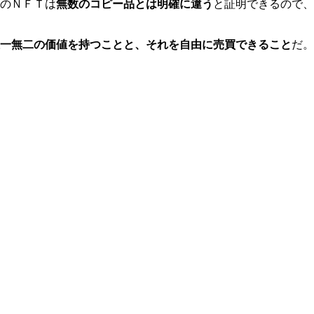
のＮＦＴは
無数のコピー品とは明確に違う
と証明できるので、
一無二の価値を持つことと、それを自由に売買できること
だ。