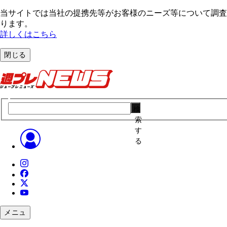
当サイトでは当社の提携先等がお客様のニーズ等について調査・
ります。
詳しくはこちら
閉じる
検
索
す
る
メニュ