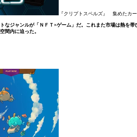
『クリプトスペルズ』 集めたカー
トなジャンルが「ＮＦＴ×ゲーム」だ。これまた市場は熱を帯
空間内に迫った。