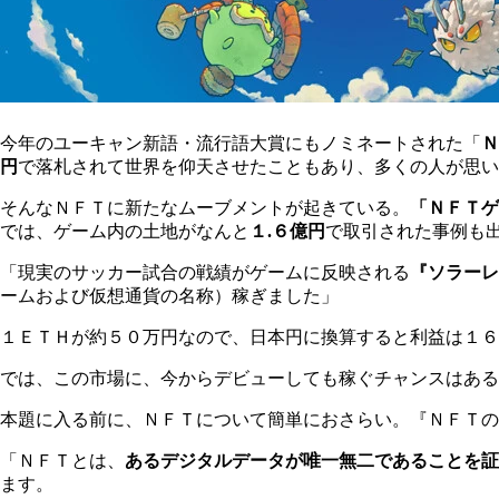
今年のユーキャン新語・流行語大賞にもノミネートされた「
Ｎ
円
で落札されて世界を仰天させたこともあり、多くの人が思い
そんなＮＦＴに新たなムーブメントが起きている。
「ＮＦＴゲ
では、ゲーム内の土地がなんと
１.６億円
で取引された事例も
「現実のサッカー試合の戦績がゲームに反映される
『ソラーレ
ームおよび仮想通貨の名称）稼ぎました」
１ＥＴＨが約５０万円なので、日本円に換算すると利益は１６
では、この市場に、今からデビューしても稼ぐチャンスはある
本題に入る前に、ＮＦＴについて簡単におさらい。『ＮＦＴの
「ＮＦＴとは、
あるデジタルデータが唯一無二であることを証
ます。