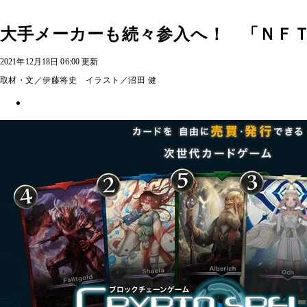
大手メーカーも続々参入へ！ 「ＮＦ
2021年12月18日 06:00 更新
取材・文／伊藤将史 イラスト／沼田 健