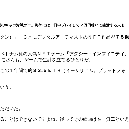
発のキャラ対戦ゲー。海外には一日中プレイして２万円稼いで生活する人も
クン）」。３月にデジタルアーティストのＮＦＴ作品が
７５億
ベトナム発の人気ＮＦＴゲーム
『アクシー・インフィニティ』
トモさんも、ゲームで生計を立てるひとりだ。
この１年間で
約３３.５ＥＴＨ
（イーサリアム。プラットフォ
いう。
ただいた。
ることはできないですよね。従ってその絵画は唯一無二といえ