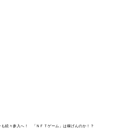
ーも続々参入へ！ 「ＮＦＴゲーム」は稼げんのか！？