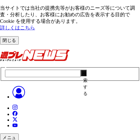
当サイトでは当社の提携先等がお客様のニーズ等について調
査・分析したり、お客様にお勧めの広告を表⽰する⽬的で
Cookie を使⽤する場合があります。
詳しくはこちら
閉じる
検
索
す
る
メニュ