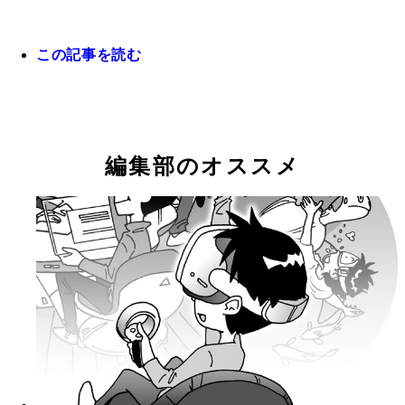
この記事を読む
編集部のオススメ
『エグリプト』にトライしてみた！！ キャラを育
対戦させ、レアなキャラを入手すれば稼げるが、確
低い。無課金でスタートできるが稼ぐのはなかなか
そう
【図表３】ゲーム内のアイテムが売れるしくみ。 
Ｔゲーム内のアイテム売買はブロックチェーンを介
行なわれる。取引が成立するとブロックに売買の情
書き込まれる