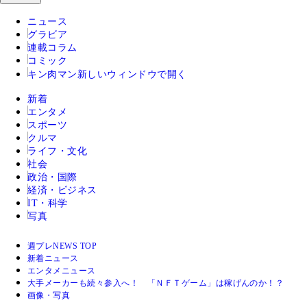
ニュース
グラビア
連載コラム
コミック
キン肉マン
新しいウィンドウで開く
新着
エンタメ
スポーツ
クルマ
ライフ・文化
社会
政治・国際
経済・ビジネス
IT・科学
写真
週プレNEWS TOP
新着ニュース
エンタメニュース
大手メーカーも続々参入へ！ 「ＮＦＴゲーム」は稼げんのか！？
画像・写真