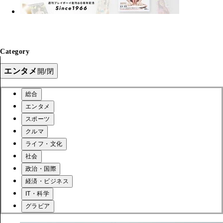
Category
エンタメ
開/閉
総合
エンタメ
スポーツ
クルマ
ライフ・文化
社会
政治・国際
経済・ビジネス
IT・科学
グラビア