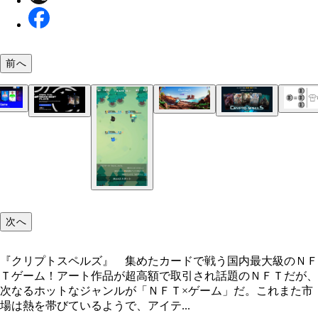
『ザ・サンドボックス』 「ＮＦＴゲーム界のマイ
前へ
ラ」。アバター同士が交流でき、建物やアイテム、
現実のサッカーの戦績にリンク！ サッカーカード
【図表１】ＮＦＴはここがスゴい！！ 従来のデジ
カマトモ氏も期待！ 来年リリース予定の新作ＮＦ
ムなどを自在に作れる仮想空間！
ム『ソラーレ』 Ｊリーグも含めた２００以上の実
データは複製が容易だったが、ＮＦＴを使えばオリ
『アクシー・インフィニティ』 ベトナム発のキャ
ーム『イルヴィウム』 ＮＦＴゲーム史上最高のク
『クリプトスペルズ』 集めたカードで戦う国内最
『ＮＢＡ トップショット』 選手のプレー動画が
ラブが登場。例えば１１月８日の場合、一日で２０
ルのデータだと証明でき、希少価値を伴う
戦ゲー。海外には一日中プレイして２万円稼いで生
ティになると期待されるオープンワールドＲＰＧ。
のＮＦＴゲーム！
タルカード化！ 「ゲーム」というよりコレクショ
件以上の取引が行なわれ、一日の取引高は約６５０
る人も
ビス開始前にもかかわらず海外での注目度はすでに
素が強いが、２２７０万円で取引されたカードも
円
【図表２】ＮＦＴはブロックチェーン上に載ってい
る。 イーサリアムのブロックチェーン上では仮想
が発行できるほか、音楽や画像データ（＝ＮＦＴ）
明書なども載せることができる
次へ
『クリプトスペルズ』 集めたカードで戦う国内最大級のＮＦ
Ｔゲーム！アート作品が超高額で取引され話題のＮＦＴだが、
次なるホットなジャンルが「ＮＦＴ×ゲーム」だ。これまた市
場は熱を帯びているようで、アイテ...