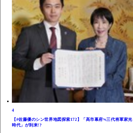
4
【#佐藤優のシン世界地図探索172】「高市幕府≒三代将軍家光
時代」が到来!?