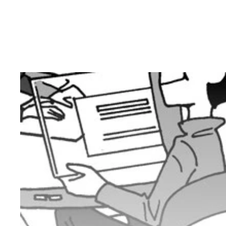
【図表１】ＮＦＴはここがスゴい！！ 従来のデジ
が行なわれ、一日の取引高は約６５００万円
カマトモ氏も期待！ 来年リリース予定の新作ＮＦ
もかかわらず海外での注目度はすでに高い
『アクシー・インフィニティ』 ベトナム発のキャ
『クリプトスペルズ』 集めたカードで戦う国内最
『ＮＢＡ トップショット』 選手のプレー動画が
【図表２】ＮＦＴはブロックチェーン上に載ってい
ことができる