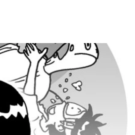
のデータだと証明でき、希少価値を伴う
ィになると期待されるオープンワールドＲＰＧ。サービス開始
人も
が強いが、２２７０万円で取引されたカードも
できるほか、音楽や画像データ（＝ＮＦＴ）、証明書なども載