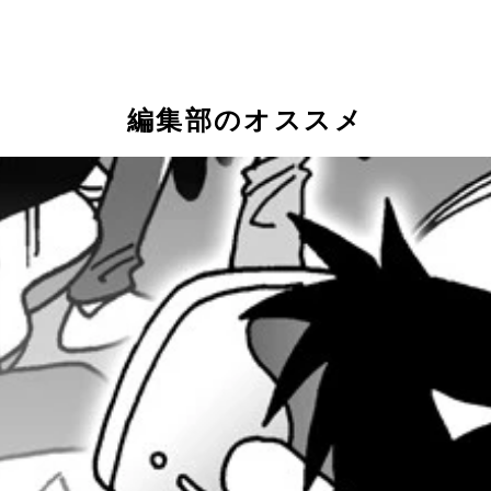
タルデータは複製が容易だったが、ＮＦＴを使えばオリジナル
Ｔゲーム『イルヴィウム』 ＮＦＴゲーム史上最高のクオリテ
ラ対戦ゲー。海外には一日中プレイして２万円稼いで生活する
大級のＮＦＴゲーム！
デジタルカード化！ 「ゲーム」というよりコレクション要素
編集部のオススメ
る。 イーサリアムのブロックチェーン上では仮想通貨が発行