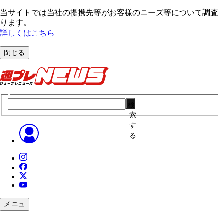
当サイトでは当社の提携先等がお客様のニーズ等について調査・
ります。
詳しくはこちら
閉じる
検
索
す
る
メニュ