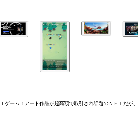
Ｔゲーム！アート作品が超高額で取引され話題のＮＦＴだが、
クラ」。アバター同士が交流でき、建物やアイテム、ゲームな
ゲーム『ソラーレ』 Ｊリーグも含めた２００以上の実在クラ