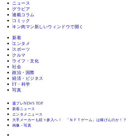
ニュース
グラビア
連載コラム
コミック
キン肉マン
新しいウィンドウで開く
新着
エンタメ
スポーツ
クルマ
ライフ・文化
社会
政治・国際
経済・ビジネス
IT・科学
写真
週プレNEWS TOP
新着ニュース
エンタメニュース
大手メーカーも続々参入へ！ 「ＮＦＴゲーム」は稼げんのか！？
画像・写真