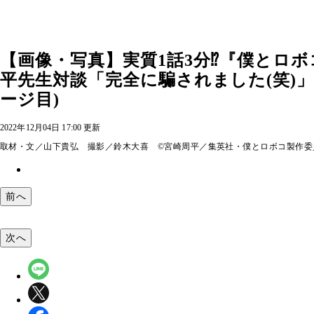
【画像・写真】実質1話3分⁉『僕とロボ
平先生対談「完全に騙されました(笑)」(宮崎
ージ目)
2022年12月04日 17:00 更新
取材・文／山下貴弘 撮影／鈴木大喜 ©宮崎周平／集英社・僕とロボコ製作委
前へ
次へ