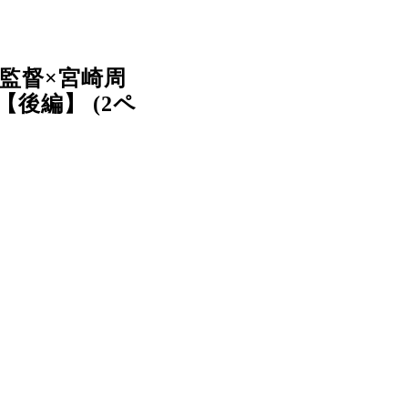
郎監督×宮崎周
【後編】 (2ペ