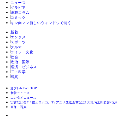
ニュース
グラビア
連載コラム
コミック
キン肉マン
新しいウィンドウで開く
新着
エンタメ
スポーツ
クルマ
ライフ・文化
社会
政治・国際
経済・ビジネス
IT・科学
写真
週プレNEWS TOP
新着ニュース
エンタメニュース
実質1話3分⁉『僕とロボコ』TVアニメ放送直前記念! 大地丙太郎監督×宮崎周
画像・写真