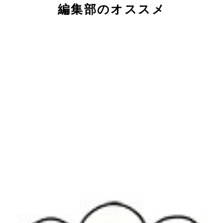
編集部のオススメ
はなんと3分⁉
『僕とロボコ』の監督・大地丙太郎氏