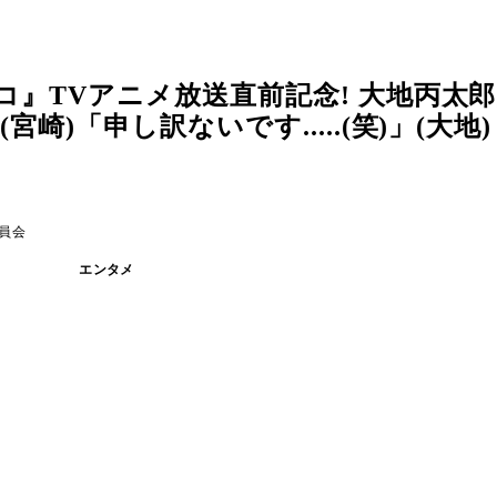
コ』TVアニメ放送直前記念! 大地丙太
)「申し訳ないです.....(笑)」(大地)
員会
エンタメ