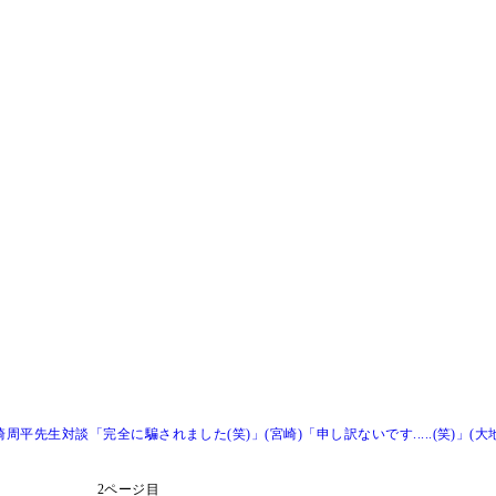
平先生対談「完全に騙されました(笑)」(宮崎)「申し訳ないです.....(笑)」(大
2ページ目