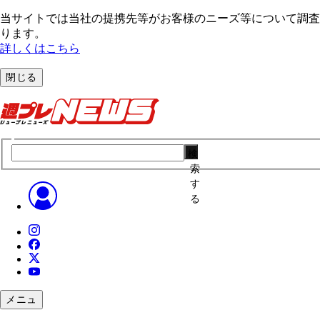
当サイトでは当社の提携先等がお客様のニーズ等について調査・
ります。
詳しくはこちら
閉じる
検
索
す
る
メニュ