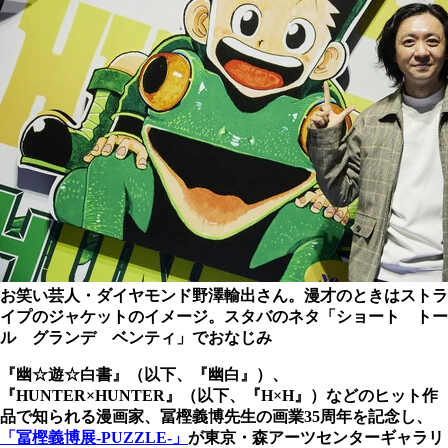
お笑い芸人・ダイヤモンド野澤輸出さん。漫才のときはストラ
イプのジャケットのイメージ。スタバのネタ「ショート トー
ル グランデ ベンティ」でおなじみ
『幽☆遊☆白書』（以下、『幽白』）、
『HUNTER×HUNTER』（以下、『H×H』）などのヒット作
品で知られる漫画家、冨樫義博先生の画業35周年を記念し、
「冨樫義博展-PUZZLE-」
が東京・森アーツセンターギャラリ