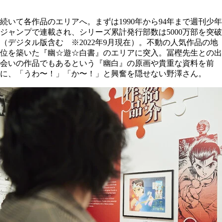
続いて各作品のエリアへ。まずは1990年から94年まで週刊少年
ジャンプで連載され、シリーズ累計発行部数は5000万部を突破
（デジタル版含む ※2022年9月現在）。不動の人気作品の地
位を築いた『幽☆遊☆白書』のエリアに突入。冨樫先生との出
会いの作品でもあるという『幽白』の原画や貴重な資料を前
に、「うわ〜！」「か〜！」と興奮を隠せない野澤さん。