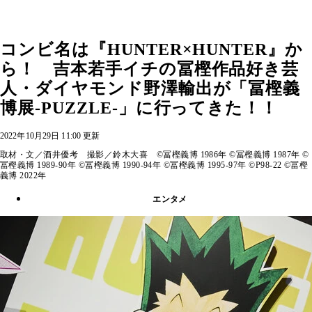
コンビ名は『HUNTER×HUNTER』か
ら！ 吉本若手イチの冨樫作品好き芸
人・ダイヤモンド野澤輸出が「冨樫義
博展-PUZZLE-」に行ってきた！！
2022年10月29日 11:00 更新
取材・文／酒井優考 撮影／鈴木大喜 ©冨樫義博 1986年 ©冨樫義博 1987年 ©
冨樫義博 1989-90年 ©冨樫義博 1990-94年 ©冨樫義博 1995-97年 ©P98-22 ©冨樫
義博 2022年
エンタメ