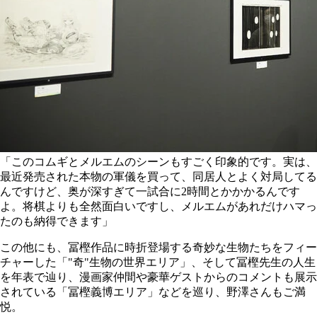
「このコムギとメルエムのシーンもすごく印象的です。実は、
最近発売された本物の軍儀を買って、同居人とよく対局してる
んですけど、奥が深すぎて一試合に2時間とかかかるんです
よ。将棋よりも全然面白いですし、メルエムがあれだけハマっ
たのも納得できます」
この他にも、冨樫作品に時折登場する奇妙な生物たちをフィー
チャーした「"奇"生物の世界エリア」、そして冨樫先生の人生
を年表で辿り、漫画家仲間や豪華ゲストからのコメントも展示
されている「冨樫義博エリア」などを巡り、野澤さんもご満
悦。