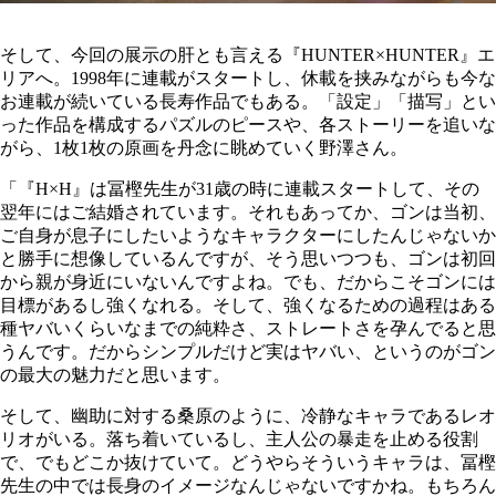
そして、今回の展示の肝とも言える『HUNTER×HUNTER』エ
リアへ。1998年に連載がスタートし、休載を挟みながらも今な
お連載が続いている長寿作品でもある。「設定」「描写」とい
った作品を構成するパズルのピースや、各ストーリーを追いな
がら、1枚1枚の原画を丹念に眺めていく野澤さん。
「『H×H』は冨樫先生が31歳の時に連載スタートして、その
翌年にはご結婚されています。それもあってか、ゴンは当初、
ご自身が息子にしたいようなキャラクターにしたんじゃないか
と勝手に想像しているんですが、そう思いつつも、ゴンは初回
から親が身近にいないんですよね。
でも、だからこそゴンには
目標があるし強くなれる。そして、強くなるための過程はある
種
ヤバいくらいなまでの純粋さ、ストレートさを
孕んでると思
うんです。だからシンプルだけど実はヤバい、というのがゴン
の最大の魅力だと思います。
そして、幽助に対する桑原のように、冷静なキャラであるレオ
リオがいる。落ち着いているし、主人公の暴走を止める役割
で、でもどこか抜けていて。どうやらそういうキャラは、冨樫
先生の中では長身のイメージなんじゃないですかね。もちろん