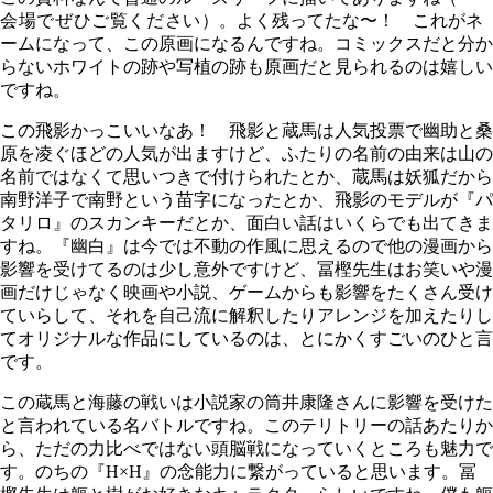
会場でぜひご覧ください
）。よく残ってたな〜！ これがネ
ームになって、この原画になるんですね。コミックスだと分か
らないホワイトの跡や写植の跡も原画だと見られるのは嬉しい
ですね。
この飛影かっこいいなあ！ 飛影と蔵馬は人気投票で幽助と桑
原を凌ぐほどの人気が出ますけど、ふたりの名前の由来は山の
名前ではなくて思いつきで付けられたとか、蔵馬は妖狐だから
南野洋子で南野という苗字になったとか、飛影のモデルが『パ
タリロ』のスカンキーだとか、面白い話はいくらでも出てきま
すね。『幽白』は今では不動の作風に思えるので他の漫画から
影響を受けてるのは少し意外ですけど、冨樫先生はお笑いや漫
画だけじゃなく映画や小説、ゲームからも影響をたくさん受け
ていらして、それを自己流に解釈したりアレンジを加えたりし
てオリジナルな作品にしているのは、とにかくすごいのひと言
です。
この蔵馬と海藤の戦いは小説家の筒井康隆さんに影響を受けた
と言われている名バトルですね。このテリトリーの話あたりか
ら、ただの力比べではない頭脳戦になっていくところも魅力で
す。のちの『H×H』の念能力に繋がっていると思います。冨