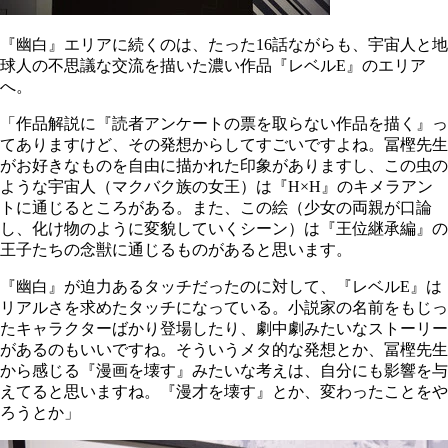
『幽白』エリアに続くのは、たった16話ながらも、宇宙人と地
球人の不思議な交流を描いた濃い作品『レベルE』のエリア
へ。
「作品解説に『読者アンケートの票を取らない作品を描く』っ
てありますけど、その発想からしてすごいですよね。冨樫先生
がお好きなものを自由に描かれた印象がありますし、この虫の
ような宇宙人（マクバク族の女王）は『H×H』のキメラアン
トに通じるところがある。また、この絵（少女の両親が口論
し、化け物のように変貌していくシーン）は『王位継承編』の
王子たちの念獣に通じるものがあると思います。
『幽白』が迫力あるタッチだったのに対して、『レベルE』は
リアルさを求めたタッチになっている。小説家の名前をもじっ
たキャラクターばかり登場したり、劇中劇みたいなストーリー
があるのもいいですね。そういうメタ的な発想とか、冨樫先生
から感じる『漫画を壊す』みたいな考えは、自分にも影響を与
えてると思いますね。『漫才を壊す』とか、変わったことをや
ろうとか」