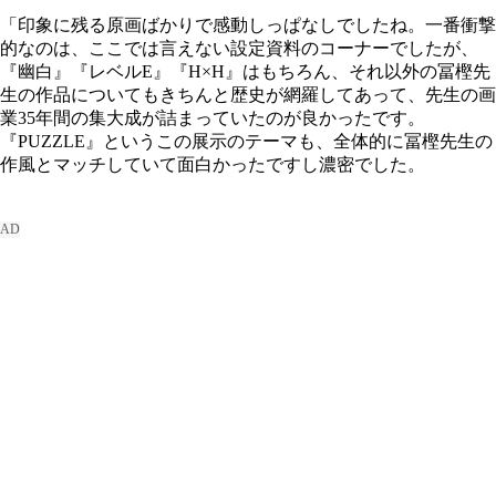
「印象に残る原画ばかりで感動しっぱなしでしたね。一番衝撃
的なのは、ここでは言えない設定資料のコーナーでしたが、
『幽白』『レベルE』『H×H』はもちろん、それ以外の冨樫先
生の作品についてもきちんと歴史が網羅してあって、先生の画
業35年間の集大成が詰まっていたのが良かったです。
『PUZZLE』というこの展示のテーマも、全体的に冨樫先生の
作風とマッチしていて面白かったですし濃密でした。