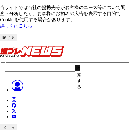
当サイトでは当社の提携先等がお客様のニーズ等について調
査・分析したり、お客様にお勧めの広告を表⽰する⽬的で
Cookie を使⽤する場合があります。
詳しくはこちら
閉じる
検
索
す
る
メニュ