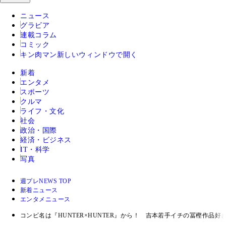
ニュース
グラビア
連載コラム
コミック
キン肉マン
新しいウィンドウで開く
新着
エンタメ
スポーツ
クルマ
ライフ・文化
社会
政治・国際
経済・ビジネス
IT・科学
写真
週プレNEWS TOP
新着ニュース
エンタメニュース
コンビ名は『HUNTER×HUNTER』から！ 吉本若手イチの冨樫作品好