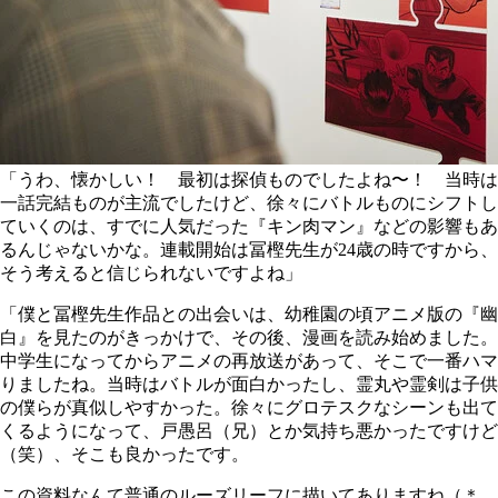
「うわ、懐かしい！ 最初は探偵ものでしたよね〜！ 当時は
一話完結ものが主流でしたけど、徐々にバトルものにシフトし
ていくのは、すでに人気だった『キン肉マン』などの影響もあ
るんじゃないかな。連載開始は冨樫先生が24歳の時ですから、
そう考えると信じられないですよね」
「僕と冨樫先生作品との出会いは、幼稚園の頃アニメ版の『幽
白』を見たのがきっかけで、その後、漫画を読み始めました。
中学生になってからアニメの再放送があって、そこで一番ハマ
りましたね。当時はバトルが面白かったし、霊丸や霊剣は子供
の僕らが真似しやすかった。徐々にグロテスクなシーンも出て
くるようになって、戸愚呂（兄）とか気持ち悪かったですけど
（笑）、そこも良かったです。
この資料なんて普通のルーズリーフに描いてありますね（＊