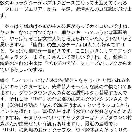
数のキャラクターがパズルのピースになって出迎えてくれる
「プロローグエリア」から。早速、野澤さんの豆知識が飛び出
す。
「やっぱり幽助は不動の主人公感があってカッコいいですね。
ヤンキーなのにゴツくない、細ヤンキーっていうのは革新的
で、やっぱりそこは女性人気も考えられていたんじゃないかと
思いますね。『幽白』の主人公チームは
4
人とも好きですけ
ど、やっぱり幽助が一番好きです。ここはいきなりマニアック
なキャラクターまでたくさんいて楽しいですね。あ、鈴駒！
鈴駒の名前の由来は『ゼルダの伝説』シリーズのリンクから来
ているらしいですね。
続く『レベルE』には吉本の先輩芸人をもじったと思われる名
前のキャラクターとか、先輩芸人そっくりな謎の生物も出てき
ますし、ダウンタウンさんの有名な誘拐ネタも登場するんで
す。それこそ『H×H』の作品名の由来もダウンタウンさんで
す（※浜田雅功の「なんで2回言うねん」というツッコミから
ヒントを得た）し、冨樫先生は相当お笑いがお好きなんだと思
いますね。モタリケっていうキャラクターはアップダウンの竹
森さんが由来だという説もありますし、最近の連載でも
『H×H』に同期のおかずクラブや、ウド鈴木さんそっくりの