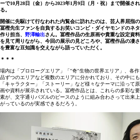
ーで10月28日（金）から2023年1月9日（月・祝）まで開催され
る。
開催に先駆けて行なわれた内覧会に訪れたのは、芸人界屈指の
冨樫先生ファンを自負するお笑いコンビ・ダイヤモンドのネタ
作り担当、
野澤輸出
さん。冨樫作品の生原画や貴重な設定資料
を見て周りながら、今回の展示の見どころや、冨樫作品の凄さ
を豊富な豆知識を交えながら語っていただく。
＊＊＊
場内は「プロローグエリア」「"奇"生物の世界エリア」、各作
品ずつのエリアなど複数のエリアに分かれており、その中にも
「キャラクター」「ストーリー」など様々なテーマに沿って原
画や資料が展示されている。冨樫作品とは、これらの多彩な要
素が、文字通りパズルのピースのように組み合わさって出来上
がっているのが実感できるだろう。