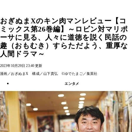
おぎぬまXのキン肉マンレビュー【コ
ミックス第26巻編】～ロビン対マリポ
ーサに見る、人々に道徳を説く民話の
趣（おもむき）すらただよう、重厚な
人間ドラマ～
2023年10月29日 23:40 更新
漫画／おぎぬまX 構成／山下貴弘 ©ゆでたまご／集英社
エンタメ