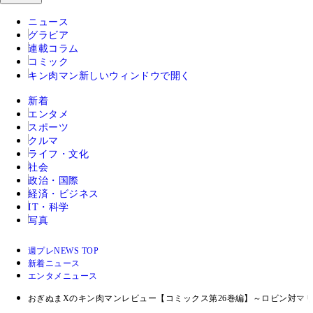
ニュース
グラビア
連載コラム
コミック
キン肉マン
新しいウィンドウで開く
新着
エンタメ
スポーツ
クルマ
ライフ・文化
社会
政治・国際
経済・ビジネス
IT・科学
写真
週プレNEWS TOP
新着ニュース
エンタメニュース
おぎぬまXのキン肉マンレビュー【コミックス第26巻編】～ロビン対マ