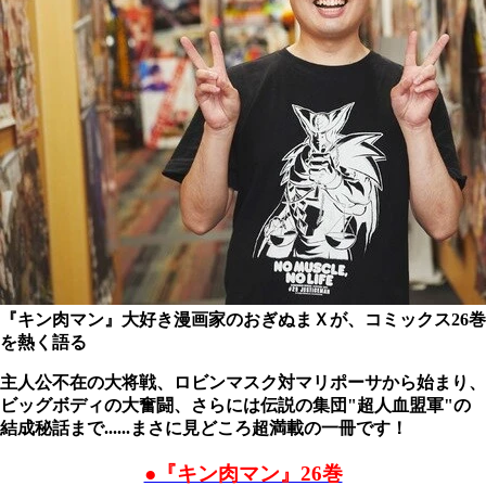
『キン肉マン』大好き漫画家のおぎぬまＸが、コミックス26巻
を熱く語る
主人公不在の大将戦、ロビンマスク対マリポーサから始まり、
ビッグボディの大奮闘、さらには伝説の集団"超人血盟軍"の
結成秘話まで......まさに見どころ超満載の一冊です！
●『キン肉マン』26巻