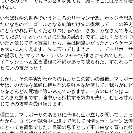
ているのです。でもその答えを見ても、誰もそこにはたどり着
けない。
いわば数学の世界でいうところのリーマン予想、ホッジ予想み
たいなもので、ゴールとなる結論だけ先に提示して「この答え
にどうやれば正しくたどりつけるのか、さあ、みなさんで考え
てください」というまさに究極の謎かけです。正しくたどりつ
いたと信じて堂々宣言したら、実は間違いだったというケース
も大いにありえます。先に言ってしまうと、ここでマリポーサ
の提示した"マッスル・リベンジャー"がまさにそれでした。フ
ィニッシュへと至る過程に不備があって破られた、すなわちニ
セモノの技だった！
しかし、その事実がわかるのもまたこの闘いの最後。マリポー
サはこの大技を筆頭に持ち前の身軽さを駆使して、我らがロビ
ンをどんどん死地に追い込んでいきます。一方のロビンは......
これまた驚きです。途中から抵抗する気力を失い、むしろ甘ん
じてその攻撃を受け続けます。
理由は、マリポーサのあまりに悲惨な生い立ちを聞いてしまっ
たから。ロビンが試合中に涙まで流して同情を示すシーンは僕
にとっても衝撃でした。良家の息子として不自由なく育った彼