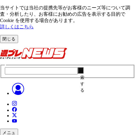
当サイトでは当社の提携先等がお客様のニーズ等について調
査・分析したり、お客様にお勧めの広告を表⽰する⽬的で
Cookie を使⽤する場合があります。
詳しくはこちら
閉じる
検
索
す
る
メニュ