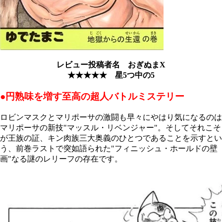
レビュー投稿者名 おぎぬまX
★★★★★ 星5つ中の5
●円熟味を増す至高の超人バトルミステリー
ロビンマスクとマリポーサの激闘も早々にやはり気になるのは
マリポーサの新技"マッスル・リベンジャー"。そしてそれこそ
が王族の証、キン肉族三大奥義のひとつであることを示すとい
う、前巻ラストで突如語られた"フィニッシュ・ホールドの壁
画"なる謎のレリーフの存在です。