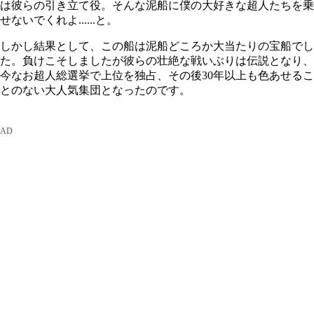
は彼らの引き立て役。そんな泥船に僕の大好きな超人たちを乗
せないでくれよ......と。
しかし結果として、この船は泥船どころか大当たりの宝船でし
た。負けこそしましたが彼らの壮絶な戦いぶりは伝説となり、
今なお超人総選挙で上位を独占、その後
30年以上も色あせるこ
とのない大人気集団となったのです。