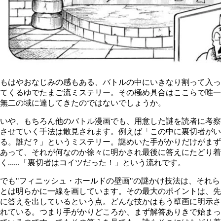
もはやおなじみの感もある、バトルの中にいきなり割って入っ
てくるゆでたまご流ミステリー。その極め具合はここらで唯一
無二の域に達してきたのではないでしょうか。
いや、もちろん他のバトル漫画でも、用意した謎を読者に考察
させていく手法は散見されます。例えば「この中に裏切者がい
る。誰だ？」というミステリー。謎めいた手がかりだけがまず
あって、それが何なのか徐々に明かされ最後に答えにたどり着
く......「裏切者はコイツだった！」という流れです。
でも"フィニッシュ・ホールドの壁画"の謎かけ技法は、それら
とは明らかに一線を画しています。その最大のポイントは、先
に答えを出しているという点。どんな技かはもう壁画に明示さ
れている。つまり手がかりどころか、まず解答ありきで始まっ