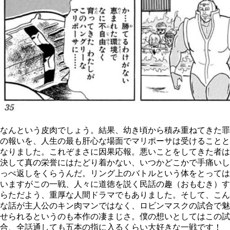
なんという皮肉でしょう。結果、幼き頃から積み重ねてきた罪
の報いを、人生の最も肝心な場面でマリポーサは受けることと
なりました。これぞまさに因果応報。悪いことをしてきた者は
決して真の栄誉にはたどり着かない、いつかどこかで手痛いし
っぺ返しをくらうんだ。リング上のバトルという体をとっては
いますがこの一戦、人々に道徳を説く民話の趣（おもむき）す
らただよう、重厚な人間ドラマでもありました。そして、こん
な話が主人公のキン肉マンではなく、ロビンマスクの試合で魅
せられるというのも本作の凄まじさ。僕の想いとしてはこの試
合、全話通しても五本の指に入るくらい大好きな一戦です！