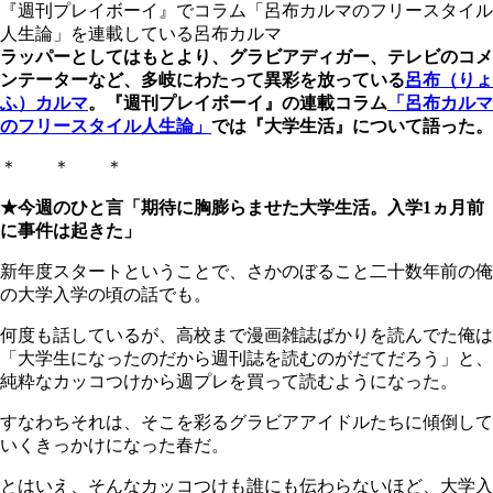
『週刊プレイボーイ』でコラム「呂布カルマのフリースタイル
人生論」を連載している呂布カルマ
ラッパーとしてはもとより、グラビアディガー、テレビのコメ
ンテーターなど、多岐にわたって異彩を放っている
呂布（りょ
ふ）カルマ
。『週刊プレイボーイ』の連載コラム
「呂布カルマ
のフリースタイル人生論」
では『大学生活』について語った。
＊ ＊ ＊
★今週のひと言「期待に胸膨らませた大学生活。入学1ヵ月前
に事件は起きた」
新年度スタートということで、さかのぼること二十数年前の俺
の大学入学の頃の話でも。
何度も話しているが、高校まで漫画雑誌ばかりを読んでた俺は
「大学生になったのだから週刊誌を読むのがだてだろう」と、
純粋なカッコつけから週プレを買って読むようになった。
すなわちそれは、そこを彩るグラビアアイドルたちに傾倒して
いくきっかけになった春だ。
とはいえ、そんなカッコつけも誰にも伝わらないほど、大学入