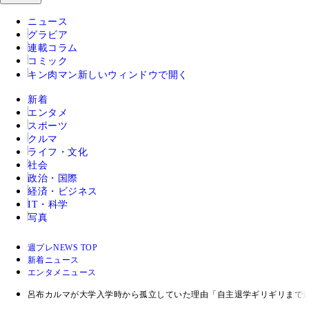
ニュース
グラビア
連載コラム
コミック
キン肉マン
新しいウィンドウで開く
新着
エンタメ
スポーツ
クルマ
ライフ・文化
社会
政治・国際
経済・ビジネス
IT・科学
写真
週プレNEWS TOP
新着ニュース
エンタメニュース
呂布カルマが大学入学時から孤立していた理由「自主退学ギリギリまで