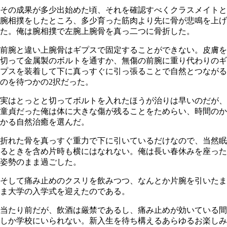
その成果が多少出始めた頃、それを確認すべくクラスメイトと
腕相撲をしたところ、多少育った筋肉より先に骨が悲鳴を上げ
た。俺は腕相撲で左腕上腕骨を真っ二つに骨折した。
前腕と違い上腕骨はギプスで固定することができない。皮膚を
切って金属製のボルトを通すか、無傷の前腕に重り代わりのギ
プスを装着して下に真っすぐに引っ張ることで自然とつながる
のを待つかの2択だった。
実はとっとと切ってボルトを入れたほうが治りは早いのだが、
童貞だった俺は体に大きな傷が残ることをためらい、時間のか
かる自然治癒を選んだ。
折れた骨を真っすぐ重力で下に引いているだけなので、当然眠
るときを含め片時も横にはなれない。俺は長い春休みを座った
姿勢のまま過ごした。
そして痛み止めのクスリを飲みつつ、なんとか片腕を引いたま
ま大学の入学式を迎えたのである。
当たり前だが、飲酒は厳禁であるし、痛み止めが効いている間
しか学校にいられない。新入生を待ち構えるあらゆるお楽しみ