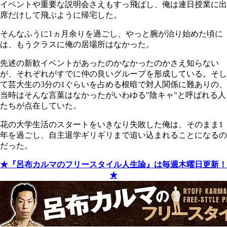
イベントや重要な説明会さえもすっ飛ばし、俺は連日授業に出
席だけして飛ぶように帰宅した。
そんなふうに1ヵ月余りを過ごし、やっと腕が治り始めた頃に
は、もうクラスに俺の居場所はなかった。
先述の新歓イベントがあったのかなかったのかさえ知らない
が、それぞれがすでに仲の良いグループを形成している。そし
て芸大生の3分の1ぐらいを占める根暗で対人関係に難ありの、
当時はそんな言葉はなかったがいわゆる"陰キャ"と呼ばれる人
たちが点在していた。
花の大学生活のスタートをいきなり失敗した俺は、そのまま1
年を過ごし、自主退学ギリギリまで追い込まれることになるの
だった。
★『呂布カルマのフリースタイル人生論』は毎週木曜日更新！
★