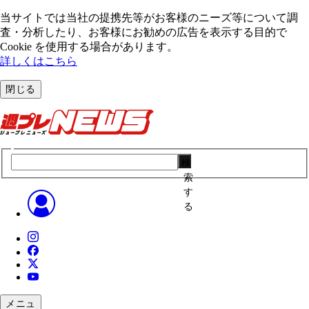
当サイトでは当社の提携先等がお客様のニーズ等について調
査・分析したり、お客様にお勧めの広告を表⽰する⽬的で
Cookie を使⽤する場合があります。
詳しくはこちら
閉じる
検
索
す
る
メニュ